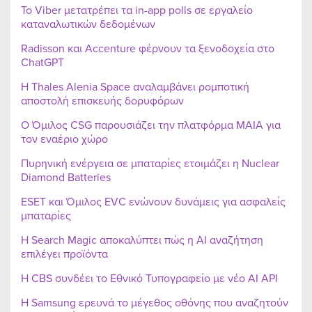
Το Viber μετατρέπει τα in-app polls σε εργαλείο
καταναλωτικών δεδομένων
Radisson και Accenture φέρνουν τα ξενοδοχεία στο
ChatGPT
Η Thales Alenia Space αναλαμβάνει ρομποτική
αποστολή επισκευής δορυφόρων
Ο Όμιλος CSG παρουσιάζει την πλατφόρμα MAIA για
τον εναέριο χώρο
Πυρηνική ενέργεια σε μπαταρίες ετοιμάζει η Nuclear
Diamond Batteries
ESET και Όμιλος EVC ενώνουν δυνάμεις για ασφαλείς
μπαταρίες
Η Search Magic αποκαλύπτει πώς η AI αναζήτηση
επιλέγει προϊόντα
Η CBS συνδέει το Εθνικό Τυπογραφείο με νέο AI API
Η Samsung ερευνά το μέγεθος οθόνης που αναζητούν