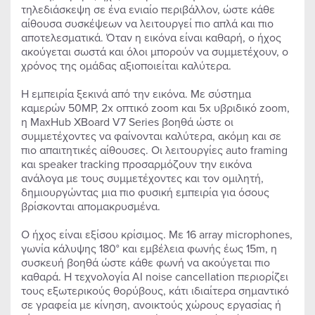
τηλεδιάσκεψη σε ένα ενιαίο περιβάλλον, ώστε κάθε
αίθουσα συσκέψεων να λειτουργεί πιο απλά και πιο
αποτελεσματικά. Όταν η εικόνα είναι καθαρή, ο ήχος
ακούγεται σωστά και όλοι μπορούν να συμμετέχουν, ο
χρόνος της ομάδας αξιοποιείται καλύτερα.
Η εμπειρία ξεκινά από την εικόνα. Με σύστημα
καμερών 50MP, 2x οπτικό zoom και 5x υβριδικό zoom,
η MaxHub XBoard V7 Series βοηθά ώστε οι
συμμετέχοντες να φαίνονται καλύτερα, ακόμη και σε
πιο απαιτητικές αίθουσες. Οι λειτουργίες auto framing
και speaker tracking προσαρμόζουν την εικόνα
ανάλογα με τους συμμετέχοντες και τον ομιλητή,
δημιουργώντας μια πιο φυσική εμπειρία για όσους
βρίσκονται απομακρυσμένα.
Ο ήχος είναι εξίσου κρίσιμος. Με 16 array microphones,
γωνία κάλυψης 180° και εμβέλεια φωνής έως 15m, η
συσκευή βοηθά ώστε κάθε φωνή να ακούγεται πιο
καθαρά. Η τεχνολογία AI noise cancellation περιορίζει
τους εξωτερικούς θορύβους, κάτι ιδιαίτερα σημαντικό
σε γραφεία με κίνηση, ανοικτούς χώρους εργασίας ή