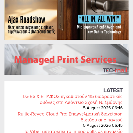
LATEST
LG BS & ΕΠΑΦΟΣ εγκαθιστούν 115 διαδραστικές
οθόνες στη Λεόντειο Σχολή Ν. Σμύρνης
5 August 2026 06:46
Ruijie-Reyee Cloud Pro: Επαγγελματική διαχείριση
δικτύου από παντού
5 August 2026 06:45
Το Viber μετατρέπει τα in-app polls σε εργαλείο