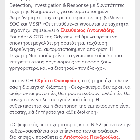
Detection, Investigation & Response με δυνατότητες
Τεχνητής Νοημοσύνης για αυτοματοποιημένη
διερεύνηση και ταχύτερη απόκριση σε περιβάλλοντα
SOC και MSSP. «Οι επιτιθέμενοι κινούνται με ταχύτητα
μηχανής», σημειώνει ο
Ελευθέριος Αντωνιάδης
,
Founder & CTO της Odyssey. «Η άμυνα πρέπει να
αποκτήσει μεγαλύτερη ορατότητα, ταχύτερη
διερεύνηση και αυτοματοποιημένη απόκριση. Η
Τεχνητή Νοημοσύνη είναι το γνωστικό επίπεδο που
επιτρέπει στους οργανισμούς να αποφασίζουν
γρηγορότερα και να διατηρούν τον έλεγχο».
Για τον CEO
Χρίστο Ονουφρίου
, το ζήτημα έχει πλέον
σαφή διοικητική διάσταση: «Οι οργανισμοί δεν αρκεί να
σκέφτονται μόνο πώς θα προστατευθούν, αλλά πώς θα
συνεχίσουν να λειτουργούν υπό πίεση. Η
ανθεκτικότητα και η διατήρηση της εμπιστοσύνης είναι
στρατηγικά ζητήματα για κάθε διοίκηση».
«Ο ψηφιακός μετασχηματισμός και η NIS2 φέρνουν την
κυβερνοασφάλεια στο επίκεντρο των αποφάσεων
διοίκησης», προσθέτει ο
Απόστολος Πανδρούλας
,