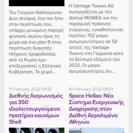
Η Vantage Towers AG
συνεργάζεται με την
Του Γιώργου Καλούμενου
startup MOWEA για την
Δύο σενάρια, ένα πιο ήπιο
παραγωγή πράσινης
στην περίπτωση που
ενέργειας, εγκαθιστώντας
υπάρχει μειωμένη παροχή
περίπου 752 μικρο-
φυσικού αερίου προς τη
ανεμογεννήτριες σε 52
χώρα και ένα plan B στην
ιστούς της Vantage
περίπτωση διακοπής
Towers στη Γερμανία κατά
πλήρους τροφοδοσίας
το δεύτερο εξάμηνο του
από τη Ρωσία έχει
2022. Οι μικρο-
επεξεργαστεί η Ελληνική
ανεμογεννήτριες λει…
Κυβέρνηση. Το χειρό…
11 February 2022 09:57
10 February 2022 09:01
Διεθνής διαγωνισμός
Space Hellas: Νέο
για 350
Σύστημα Ενεργειακής
ιδιολειτουργούμενα
Διαχείρισης στον
πρατήρια καυσίμων
Διεθνή Αερολιμένα
Shell
Αθηνών