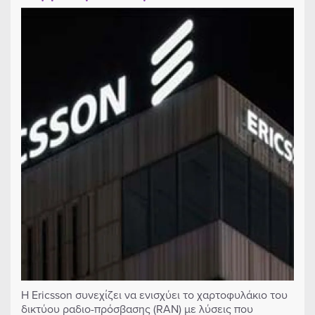
Η Ericsson συνεχίζει να ενισχύει το χαρτοφυλάκιο του
δικτύου ραδιο-πρόσβασης (RAN) με λύσεις που