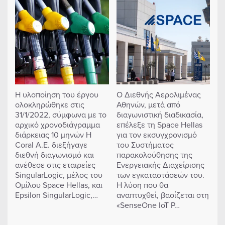
Η υλοποίηση του έργου
Ο Διεθνής Αερολιμένας
ολοκληρώθηκε στις
Αθηνών, μετά από
31/1/2022, σύμφωνα με το
διαγωνιστική διαδικασία,
αρχικό χρονοδιάγραμμα
επέλεξε τη Space Hellas
διάρκειας 10 μηνών Η
για τον εκσυγχρονισμό
Coral A.E. διεξήγαγε
του Συστήματος
διεθνή διαγωνισμό και
παρακολούθησης της
ανέθεσε στις εταιρείες
Ενεργειακής Διαχείρισης
SingularLogic, μέλος του
των εγκαταστάσεών του.
Ομίλου Space Hellas, και
Η λύση που θα
Epsilon SingularLogic,…
αναπτυχθεί, βασίζεται στη
«SenseOne IoT P…