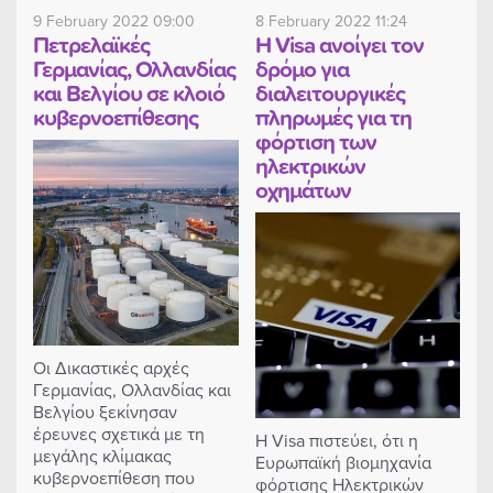
9 February 2022 09:00
8 February 2022 11:24
Πετρελαϊκές
H Visa ανοίγει τον
Γερμανίας, Ολλανδίας
δρόμο για
και Βελγίου σε κλοιό
διαλειτουργικές
κυβερνοεπίθεσης
πληρωμές για τη
φόρτιση των
ηλεκτρικών
οχημάτων
Οι Δικαστικές αρχές
Γερμανίας, Ολλανδίας και
Βελγίου ξεκίνησαν
έρευνες σχετικά με τη
Η Visa πιστεύει, ότι η
μεγάλης κλίμακας
Ευρωπαϊκή βιομηχανία
κυβερνοεπίθεση που
φόρτισης Ηλεκτρικών