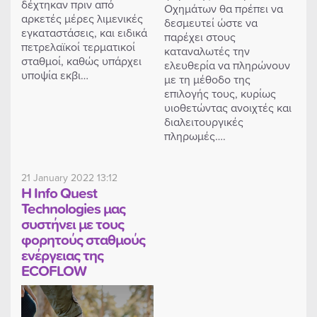
δέχτηκαν πριν από
Οχημάτων θα πρέπει να
αρκετές μέρες λιμενικές
δεσμευτεί ώστε να
εγκαταστάσεις, και ειδικά
παρέχει στους
πετρελαϊκοί τερματικοί
καταναλωτές την
σταθμοί, καθώς υπάρχει
ελευθερία να πληρώνουν
υποψία εκβι…
με τη μέθοδο της
επιλογής τους, κυρίως
υιοθετώντας ανοιχτές και
διαλειτουργικές
πληρωμές….
21 January 2022 13:12
Η Info Quest
Technologies μας
συστήνει με τους
φορητούς σταθμούς
ενέργειας της
ECOFLOW