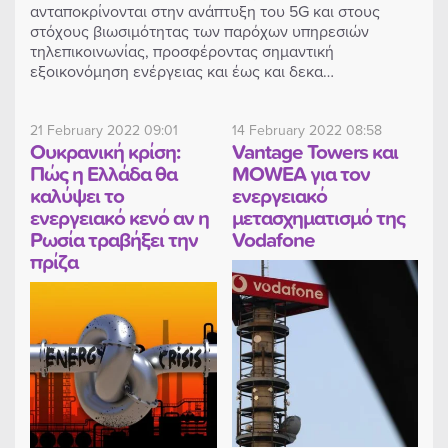
ανταποκρίνονται στην ανάπτυξη του 5G και στους
στόχους βιωσιμότητας των παρόχων υπηρεσιών
τηλεπικοινωνίας, προσφέροντας σημαντική
εξοικονόμηση ενέργειας και έως και δεκα…
21 February 2022 09:01
14 February 2022 08:58
Ουκρανική κρίση:
Vantage Towers και
Πώς η Ελλάδα θα
MOWEA για τον
καλύψει το
ενεργειακό
ενεργειακό κενό αν η
μετασχηματισμό της
Ρωσία τραβήξει την
Vodafone
πρίζα