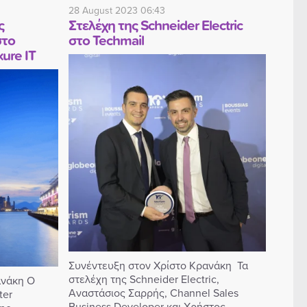
28 August 2023 06:43
ς
Στελέχη της Schneider Electric
στο
στο Techmail
xure IT
Συνέντευξη στον Χρίστο Κρανάκη Τα
στελέχη της Schneider Electric,
ανάκη Ο
Αναστάσιος Σαρρής, Channel Sales
ter
Business Developer και Χρήστος