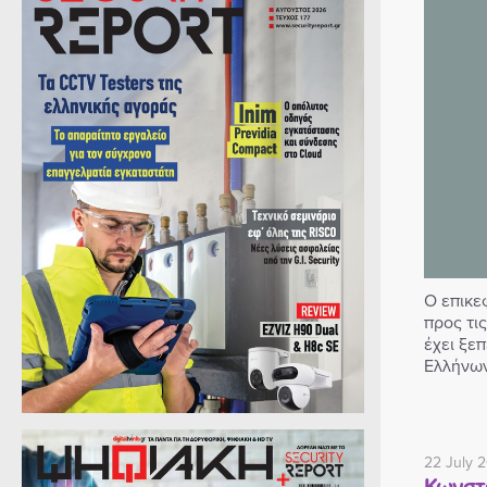
Ο επικε
προς τι
έχει ξε
Ελλήνων
22 July 
Κωνστα