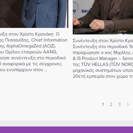
υξη στον Χρίστο Κρανάκη Ο
ς Πισσανίδης, Chief Information
Συνέντευξη στον Χρίστο Κρ
 της AlphaOmegaZed (AΩΖ),
Συνέντευξη στο περιοδικό T
ου Ομίλου εταιρειών AANG,
παραχώρησε ο κος Μιχάλης Α
ησε συνέντευξη στο περιοδικό
& IS Product Manager – Senio
l αναφορικά με τις σύγχρονες
της TÜV HELLAS (TÜV NORD
που ενυπάρχουν στον …
μηχανικός συστημάτων υπολ
20ετή εμπειρία στον χώρο τ
1
2
3