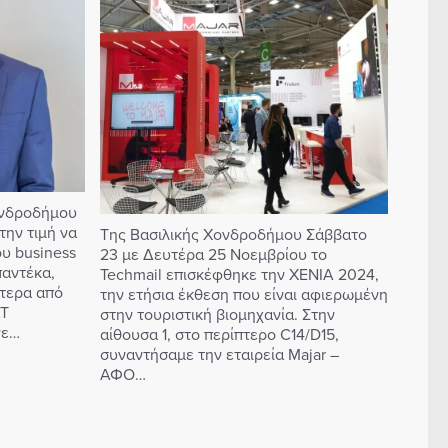
ονδροδήμου
την τιμή να
Της Βασιλικής Χονδροδήμου Σάββατο
ου business
23 με Δευτέρα 25 Νοεμβρίου το
παντέκα,
Techmail επισκέφθηκε την XENIA 2024,
τερα από
την ετήσια έκθεση που είναι αφιερωμένη
AT
στην τουριστική βιομηχανία. Στην
νε…
αίθουσα 1, στο περίπτερο C14/D15,
συναντήσαμε την εταιρεία Majar –
ΑΦΟ…