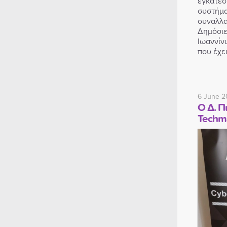
εγκατέσ
συστήμα
συναλλα
Δημόσιε
Ιωαννίν
που έχε
6 June 2
O Δ. Π
Techm