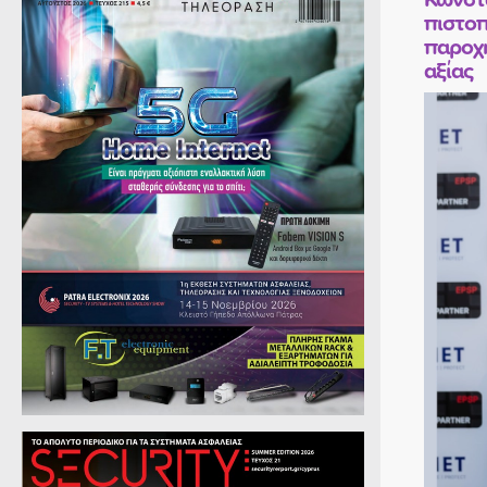
πιστοπ
παροχ
αξίας