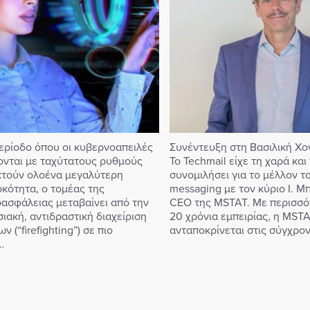
περίοδο όπου οι κυβερνοαπειλές
Συνέντευξη στη Βασιλική Χ
ονται με ταχύτατους ρυθμούς
Το Techmail είχε τη χαρά και 
κτούν ολοένα μεγαλύτερη
συνομιλήσει για το μέλλον τ
κότητα, ο τομέας της
messaging με τον κύριο I. Μ
ασφάλειας μεταβαίνει από την
CEO της MSTAT. Με περισσό
ιακή, αντιδραστική διαχείριση
20 χρόνια εμπειρίας, η MST
ν (“firefighting”) σε πιο
ανταποκρίνεται στις σύγχρο
…