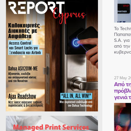
Το Tech
Παπαπαν
S.A. για
από την
κυβερνο
27 May 2
Από τη
πρόβλε
γενιά 