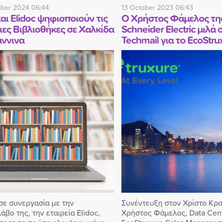
ber 2024 06:44
13 October 2023 06:43
αι Elidoc ψηφιοποιούν τις
Ο Χρήστος Φάμελος τη
ες Βιβλιοθήκες σε Χαλκίδα
Schneider Electric μιλά 
άννινα
Techmail για το EcoStru
σε συνεργασία με την
Συνέντευξη στον Χρίστο Κρ
βο της, την εταιρεία Elidoc,
Χρήστος Φάμελος, Data Cen