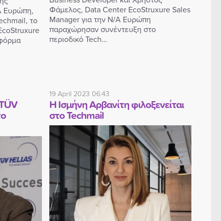
της
Φάμελος, Data Center EcoStruxure Sales
ΝΑ Ευρώπη,
Manager για την Ν/Α Ευρώπη
echmail, το
παραχώρησαν συνέντευξη στο
EcoStruxure
περιοδικό Tech…
τφόρμα
19 April 2023 06:43
 TÜV
Η Ισμήνη Αρβανίτη φιλοξενείται
το
στο Techmail