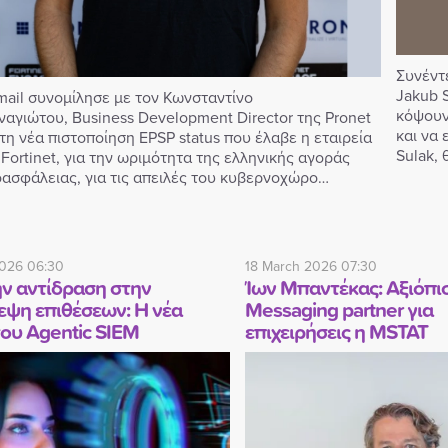
Συνέντ
Jakub S
mail συνομίλησε με τον Κωνσταντίνο
κόψουν
αγιώτου, Business Development Director της Pronet
και να
 τη νέα πιστοποίηση EPSP status που έλαβε η εταιρεία
Sulak,
 Fortinet, για την ωριμότητα της ελληνικής αγοράς
ασφάλειας, για τις απειλές του κυβερνοχώρο…
026 06:30
18 March 2026 07:30
ν αντίδραση στην
Ίων Μπαντέκας: Αξιόπι
ψη επιθέσεων: Η νέα
Messaging partner για
του Agentic SIEM
επιχειρήσεις η MSTAT