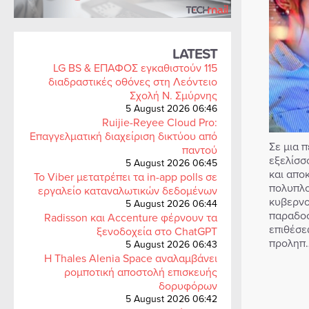
LATEST
LG BS & ΕΠΑΦΟΣ εγκαθιστούν 115
διαδραστικές οθόνες στη Λεόντειο
Σχολή Ν. Σμύρνης
5 August 2026 06:46
Ruijie-Reyee Cloud Pro:
Επαγγελματική διαχείριση δικτύου από
Σε μια 
παντού
εξελίσσ
5 August 2026 06:45
και απο
Το Viber μετατρέπει τα in-app polls σε
πολυπλο
εργαλείο καταναλωτικών δεδομένων
κυβερνο
5 August 2026 06:44
παραδοσ
Radisson και Accenture φέρνουν τα
επιθέσεω
ξενοδοχεία στο ChatGPT
προληπ
5 August 2026 06:43
Η Thales Alenia Space αναλαμβάνει
ρομποτική αποστολή επισκευής
δορυφόρων
5 August 2026 06:42