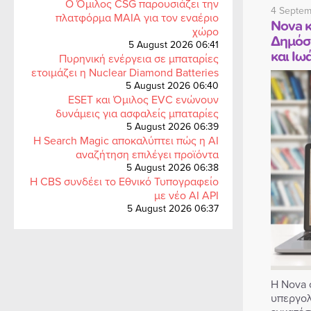
Ο Όμιλος CSG παρουσιάζει την
4 Septem
πλατφόρμα MAIA για τον εναέριο
Nova κ
χώρο
Δημόσι
5 August 2026 06:41
και Ιω
Πυρηνική ενέργεια σε μπαταρίες
ετοιμάζει η Nuclear Diamond Batteries
5 August 2026 06:40
ESET και Όμιλος EVC ενώνουν
δυνάμεις για ασφαλείς μπαταρίες
5 August 2026 06:39
Η Search Magic αποκαλύπτει πώς η AI
αναζήτηση επιλέγει προϊόντα
5 August 2026 06:38
Η CBS συνδέει το Εθνικό Τυπογραφείο
με νέο AI API
5 August 2026 06:37
H Nova 
υπεργολά