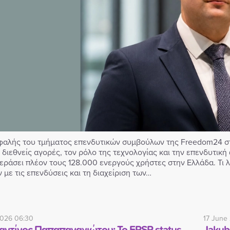
φαλής του τμήματος επενδυτικών συμβούλων της Freedom24 στη
ς διεθνείς αγορές, τον ρόλο της τεχνολογίας και την επενδυτι
περάσει πλέον τους 128.000 ενεργούς χρήστες στην Ελλάδα. Τι λ
 με τις επενδύσεις και τη διαχείριση των…
2026 06:30
17 June
ντίνος Παπαπαναγιώτου: Το EPSP status
Jakub