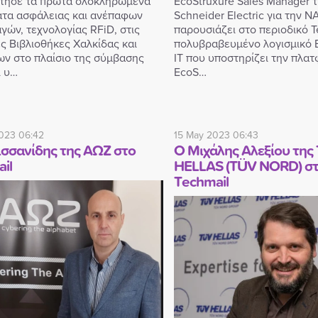
τησε τα πρώτα ολοκληρωμένα
EcoStruxure Sales Manager 
τα ασφάλειας και ανέπαφων
Schneider Electric για την 
γών, τεχνολογίας RFiD, στις
παρουσιάζει στο περιοδικό T
ς Βιβλιοθήκες Χαλκίδας και
πολυβραβευμένο λογισμικό 
ων στο πλαίσιο της σύμβασης
IT που υποστηρίζει την πλα
ι υ…
EcoS…
023 06:42
15 May 2023 06:43
ισσανίδης της ΑΩΖ στο
O Μιχάλης Αλεξίου της
ail
HELLAS (TÜV NORD) σ
Τechmail