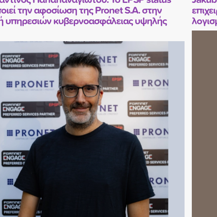
οιεί την αφοσίωση της Pronet S.A. στην
επιχε
ή υπηρεσιών κυβερνοασφάλειας υψηλής
λογισ