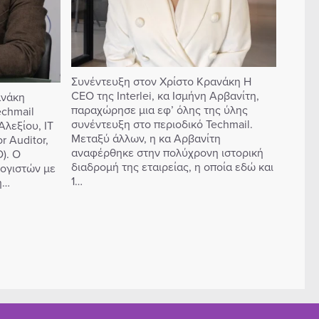
Συνέντευξη στον Χρίστο Κρανάκη H
CEO της Interlei, κα Ισμήνη Αρβανίτη,
ανάκη
παραχώρησε μια εφ’ όλης της ύλης
echmail
συνέντευξη στο περιοδικό Techmail.
λεξίου, IT
Μεταξύ άλλων, η κα Αρβανίτη
r Auditor,
αναφέρθηκε στην πολύχρονη ιστορική
). O
διαδρομή της εταιρείας, η οποία εδώ και
ογιστών με
1…
η…