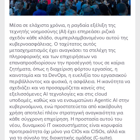
Μέσα σε ελάχιστα χρόνια, η ραγδαία εξέλιξη της
τεχνητής νοημοσύνης (AI) έχει επηρεάσει ριζικά
σχεδόν κάθε κλάδο, συμπεριλαμβανομένου αυτού της
κυβερνοασφάλειας. Ο ταχύτατος αυτός
μετασχηματισμός έχει αναγκάσει τα στελέχη της
πληροφορικής και των επιχειρήσεων να
επαναπροσδιορίσουν την προσέγγισή τους σε καίρια
ζητήματα, όπως η διαχείριση φόρτου εργασίας, η
καινοτομία και τα DevOps, η ευελιξία του εργασιακού
περιβάλλοντος και φυσικά, η ασφάλεια. Η ικανότητα να
σχεδιάζει και να προσαρμόζεται κανείς στις
εξελισσόμενες AI τεχνολογίες και στις cloud
υποδομές, καθώς και να ενσωματώνει Agentic AI στην
κυβερνοάμυνα, ενώ προστατεύεται από κακόβουλη
χρήση αποτελεί πλέον στρατηγική αναγκαιότητα για
κάθε σύγχρονη επιχείρηση. Η προστασία αυτού του
νέου, δυναμικού IT οικοσυστήματος είναι κορυφαία
προτεραιότητα όχι μόνο για CIOs και CISOs, αλλά και
για το σύνολο της διοικητικής ομάδας (C-suite).