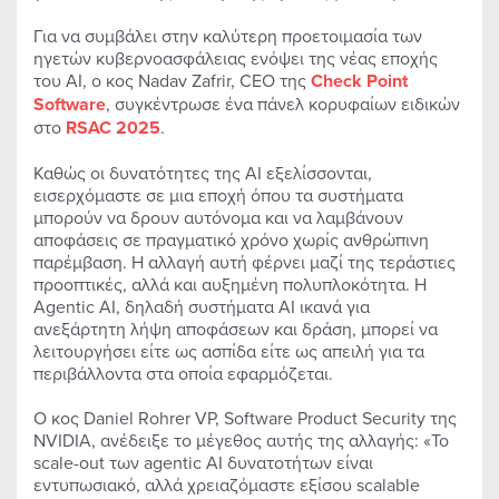
Για να συμβάλει στην καλύτερη προετοιμασία των
ηγετών κυβερνοασφάλειας ενόψει της νέας εποχής
του AI, ο κος Nadav Zafrir, CEO της
Check
Point
Software
, συγκέντρωσε ένα πάνελ κορυφαίων ειδικών
στο
RSAC
2025
.
Καθώς οι δυνατότητες της AI εξελίσσονται,
εισερχόμαστε σε μια εποχή όπου τα συστήματα
μπορούν να δρουν αυτόνομα και να λαμβάνουν
αποφάσεις σε πραγματικό χρόνο χωρίς ανθρώπινη
παρέμβαση. Η αλλαγή αυτή φέρνει μαζί της τεράστιες
προοπτικές, αλλά και αυξημένη πολυπλοκότητα. Η
Agentic AI, δηλαδή συστήματα AI ικανά για
ανεξάρτητη λήψη αποφάσεων και δράση, μπορεί να
λειτουργήσει είτε ως ασπίδα είτε ως απειλή για τα
περιβάλλοντα στα οποία εφαρμόζεται.
Ο κος Daniel Rohrer VP, Software Product Security της
NVIDIA, ανέδειξε το μέγεθος αυτής της αλλαγής: «Το
scale-out των agentic AI δυνατοτήτων είναι
εντυπωσιακό, αλλά χρειαζόμαστε εξίσου scalable