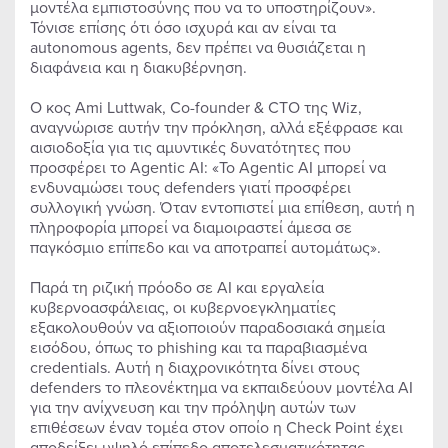
μοντέλα εμπιστοσύνης που να το υποστηρίζουν».
Τόνισε επίσης ότι όσο ισχυρά και αν είναι τα
autonomous agents, δεν πρέπει να θυσιάζεται η
διαφάνεια και η διακυβέρνηση.
Ο κος Ami Luttwak, Co-founder & CTO της Wiz,
αναγνώρισε αυτήν την πρόκληση, αλλά εξέφρασε και
αισιοδοξία για τις αμυντικές δυνατότητες που
προσφέρει το Agentic AI: «Το Agentic AI μπορεί να
ενδυναμώσει τους defenders γιατί προσφέρει
συλλογική γνώση. Όταν εντοπιστεί μια επίθεση, αυτή η
πληροφορία μπορεί να διαμοιραστεί άμεσα σε
παγκόσμιο επίπεδο και να αποτραπεί αυτομάτως».
Παρά τη ριζική πρόοδο σε AI και εργαλεία
κυβερνοασφάλειας, οι κυβερνοεγκληματίες
εξακολουθούν να αξιοποιούν παραδοσιακά σημεία
εισόδου, όπως το phishing και τα παραβιασμένα
credentials. Αυτή η διαχρονικότητα δίνει στους
defenders το πλεονέκτημα να εκπαιδεύουν μοντέλα AI
για την ανίχνευση και την πρόληψη αυτών των
επιθέσεων έναν τομέα στον οποίο η Check Point έχει
αποδείξει υψηλό επίπεδο αποτελεσματικότητας.