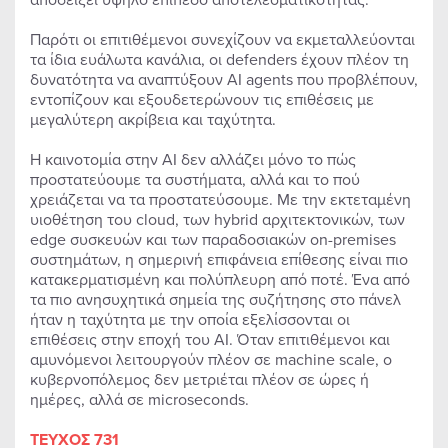
Παρότι οι επιτιθέμενοι συνεχίζουν να εκμεταλλεύονται
τα ίδια ευάλωτα κανάλια, οι defenders έχουν πλέον τη
δυνατότητα να αναπτύξουν AI agents που προβλέπουν,
εντοπίζουν και εξουδετερώνουν τις επιθέσεις με
μεγαλύτερη ακρίβεια και ταχύτητα.
Η καινοτομία στην AI δεν αλλάζει μόνο το πώς
προστατεύουμε τα συστήματα, αλλά και το πού
χρειάζεται να τα προστατεύσουμε. Με την εκτεταμένη
υιοθέτηση του cloud, των hybrid αρχιτεκτονικών, των
edge συσκευών και των παραδοσιακών on-premises
συστημάτων, η σημερινή επιφάνεια επίθεσης είναι πιο
κατακερματισμένη και πολύπλευρη από ποτέ. Ένα από
τα πιο ανησυχητικά σημεία της συζήτησης στο πάνελ
ήταν η ταχύτητα με την οποία εξελίσσονται οι
επιθέσεις στην εποχή του AI. Όταν επιτιθέμενοι και
αμυνόμενοι λειτουργούν πλέον σε machine scale, ο
κυβερνοπόλεμος δεν μετριέται πλέον σε ώρες ή
ημέρες, αλλά σε microseconds.
ΤΕΥΧΟΣ 731