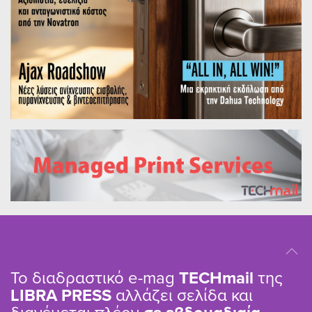
Το διαδραστικό e-mag
TΕCHmail
της
LIBRA PRESS
αλλάζει σελίδα και