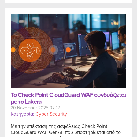
Το Check Point CloudGuard WAF συνδυάζεται
με το Lakera
20 November 2025 07:47
Κατηγορία:
Cyber Security
Με την επέκταση της ασφάλειας Check Point
CloudGuard WAF GenAI, που υποστηρίζεται από το