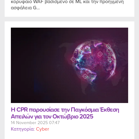
κορυφαίο WAF βασισμένο σε ML και την προηγμένη
ασφάλεια G…
Η CPR παρουσίασε την Παγκόσμια Έκθεση
Απειλών για τον Οκτώβριο 2025
14 November 2025 07:47
Κατηγορία:
Cyber