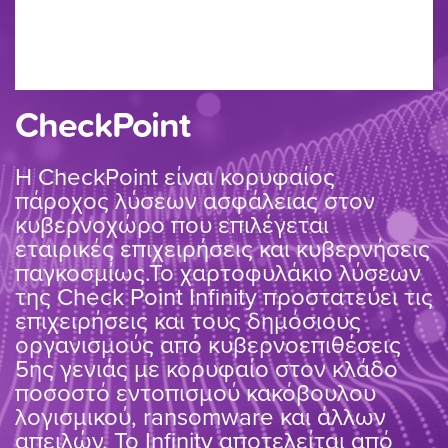
CheckPoint
Η CheckPoint είναι κορυφαίος
πάροχος λύσεων ασφάλειας στον
κυβερνοχώρο που επιλέγεται
εταιρικές επιχειρήσεις και κυβερνήσεις
παγκοσμίως.Το χαρτοφυλάκιο λύσεων
της Check Point Infinity προστατεύει τις
επιχειρήσεις και τους δημόσιους
οργανισμούς από κυβερνοεπιθέσεις
5ης γενιάς με κορυφαίο στον κλάδο
ποσοστό εντοπισμού κακόβουλου
λογισμικού, ransomware και άλλων
απειλών. Το Infinity αποτελείται από