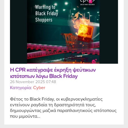
Η CPR κατέγραψε έκρηξη ψεύτικων
ιστότοπων λόγω Black Friday
26 November 2025 07:48
Κατηγορία:
Cyber
Φέτος το Black Friday, οι κυβερνοεγκληματίες
εντείνουν ραγδαία τη δραστηριότητά τους,
δημιουργώντας μαζικά παραπλανητικούς ιστότοπους
που μιμούντα…