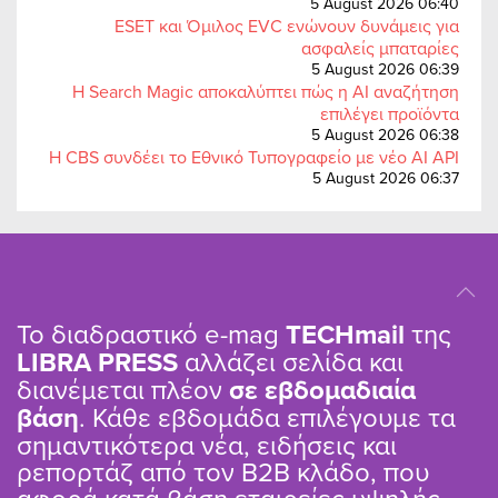
5 August 2026 06:40
ESET και Όμιλος EVC ενώνουν δυνάμεις για
ασφαλείς μπαταρίες
5 August 2026 06:39
Η Search Magic αποκαλύπτει πώς η AI αναζήτηση
επιλέγει προϊόντα
5 August 2026 06:38
Η CBS συνδέει το Εθνικό Τυπογραφείο με νέο AI API
5 August 2026 06:37
Το διαδραστικό e-mag
TΕCHmail
της
LIBRA PRESS
αλλάζει σελίδα και
διανέμεται πλέον
σε εβδομαδιαία
βάση
. Κάθε εβδομάδα επιλέγουμε τα
σημαντικότερα νέα, ειδήσεις και
ρεπορτάζ από τον B2B κλάδο, που
αφορά κατά βάση εταιρείες υψηλής