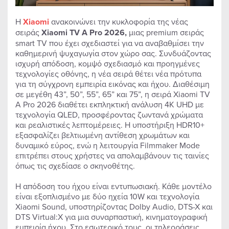
H
Xiaomi
ανακοινώνει την κυκλοφορία της νέας
σειράς
Xiaomi TV A Pro 2026,
μιας premium σειράς
smart TV που έχει σχεδιαστεί για να αναβαθμίσει την
καθημερινή ψυχαγωγία στον χώρο σας. Συνδυάζοντας
ισχυρή απόδοση, κομψό σχεδιασμό και προηγμένες
τεχνολογίες οθόνης, η νέα σειρά θέτει νέα πρότυπα
για τη σύγχρονη εμπειρία εικόνας και ήχου. Διαθέσιμη
σε μεγέθη 43”, 50”, 55”, 65” και 75”, η σειρά Xiaomi TV
A Pro 2026 διαθέτει εκπληκτική ανάλυση 4K UHD με
τεχνολογία QLED, προσφέροντας ζωντανά χρώματα
και ρεαλιστικές λεπτομέρειες. Η υποστήριξη HDR10+
εξασφαλίζει βελτιωμένη αντίθεση χρωμάτων και
δυναμικό εύρος, ενώ η λειτουργία Filmmaker Mode
επιτρέπει στους χρήστες να απολαμβάνουν τις ταινίες
όπως τις σχεδίασε ο σκηνοθέτης.
Η απόδοση του ήχου είναι εντυπωσιακή. Κάθε μοντέλο
είναι εξοπλισμένο με δύο ηχεία 10W και τεχνολογία
Xiaomi Sound, υποστηρίζοντας Dolby Audio, DTS-X και
DTS Virtual:X για μια συναρπαστική, κινηματογραφική
εμπειρία ήχου. Στο εσωτερικό τους, οι τηλεοράσεις