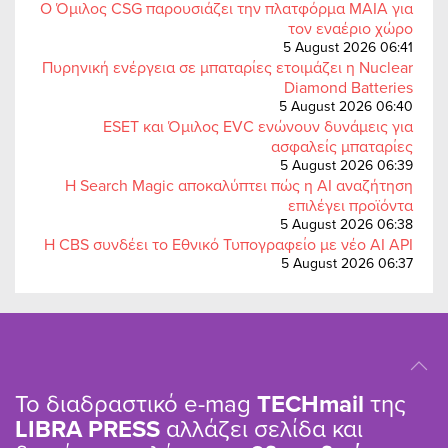
Ο Όμιλος CSG παρουσιάζει την πλατφόρμα MAIA για
τον εναέριο χώρο
5 August 2026 06:41
Πυρηνική ενέργεια σε μπαταρίες ετοιμάζει η Nuclear
Diamond Batteries
5 August 2026 06:40
ESET και Όμιλος EVC ενώνουν δυνάμεις για
ασφαλείς μπαταρίες
5 August 2026 06:39
Η Search Magic αποκαλύπτει πώς η AI αναζήτηση
επιλέγει προϊόντα
5 August 2026 06:38
Η CBS συνδέει το Εθνικό Τυπογραφείο με νέο AI API
5 August 2026 06:37
Το διαδραστικό e-mag
TΕCHmail
της
LIBRA PRESS
αλλάζει σελίδα και