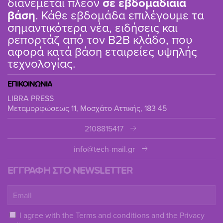
διανέμεται πλέον
σε εβδομαδιαία
βάση
. Κάθε εβδομάδα επιλέγουμε τα
σημαντικότερα νέα, ειδήσεις και
ρεπορτάζ από τον B2B κλάδο, που
αφορά κατά βάση εταιρείες υψηλής
τεχνολογίας.
ΕΠΙΚΟΙΝΩΝΙΑ
LIBRA PRESS
Μεταμορφώσεως 11, Μοσχάτο Αττικής, 183 45
2108815417
info@tech-mail.gr
ΕΓΓΡΑΦΗ ΣΤΟ NEWSLETTER
I agree with the
Terms and conditions
and the
Privacy