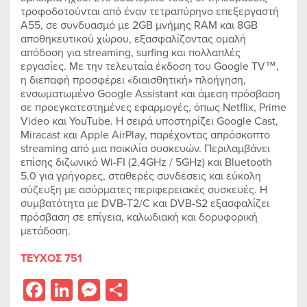
τροφοδοτούνται από έναν τετραπύρηνο επεξεργαστή
A55, σε συνδυασμό με 2GB μνήμης RAM και 8GB
αποθηκευτικού χώρου, εξασφαλίζοντας ομαλή
απόδοση για streaming, surfing και πολλαπλές
εργασίες. Με την τελευταία έκδοση του Google TV™,
η διεπαφή προσφέρει «διαισθητική» πλοήγηση,
ενσωματωμένο Google Assistant και άμεση πρόσβαση
σε προεγκατεστημένες εφαρμογές, όπως Netflix, Prime
Video και YouTube. Η σειρά υποστηρίζει Google Cast,
Miracast και Apple AirPlay, παρέχοντας απρόσκοπτο
streaming από μια ποικιλία συσκευών. Περιλαμβάνει
επίσης διζωνικό Wi-FI (2,4GHz / 5GHz) και Bluetooth
5.0 για γρήγορες, σταθερές συνδέσεις και εύκολη
σύζευξη με ασύρματες περιφερειακές συσκευές. Η
συμβατότητα με DVB-T2/C και DVB-S2 εξασφαλίζει
πρόσβαση σε επίγεια, καλωδιακή και δορυφορική
μετάδοση.
ΤΕΥΧΟΣ 751
Facebook
LinkedIn
Messenger
Share