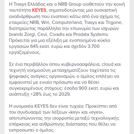
Η Trasys Ελλάδας και ο NRB Group υιοθετούν την κοινή
ταυτότητα
KEYES
, σηματοδοτώντας μια ουσιαστική
αναδιάρθρωση που ενοποιεί κάτω από ένα σχήμα τις
εταιρείες NRB, Win, Computerland, Trasys και Trigone,
διατηρώντας παράλληλα την επωνυμία των ισχυρών
brands Zorgi, Cevi, Civadis και Prodata Systems.
Πρόκειται για μια εξέλιξη με ενοποιημένο κύκλο
εργασιών 645 εκατ. ευρώ και σχεδόν 3.700
εργαζομένους.
Σε ένα περιβάλλον όπου κυβερνοασφάλεια, cloud και
τεχνητή νοημοσύνη μετασχηματίζουν ταχύτατα τις
ψηφιακές ανάγκες οργανισμών, ο όμιλος επιλέγει να
εμφανιστεί με ενιαίο πρόσωπο και να θέσει
συγκεκριμένους στόχους: έσοδα 900 εκατ. ευρώ και
ανάπτυξη +28% έως το 2029.
Η ονομασία KEYES δεν είναι τυχαία: Προκύπτει από
τον συνδυασμό των λέξεων «key» και «eyes»,
αποτυπώνοντας την ισορροπία μεταξύ τεχνολογικής
επάρκειας και ανθρώπινης διάστασης που θέλει να
εκπροσωπεί ο όμιλος.