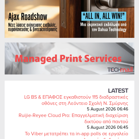
LATEST
LG BS & ΕΠΑΦΟΣ εγκαθιστούν 115 διαδραστικές
οθόνες στη Λεόντειο Σχολή Ν. Σμύρνης
5 August 2026 06:46
Ruijie-Reyee Cloud Pro: Επαγγελματική διαχείριση
δικτύου από παντού
5 August 2026 06:45
Το Viber μετατρέπει τα in-app polls σε εργαλείο