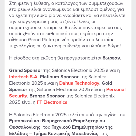
Στη φετινή έκθεση, ο κατάλογος των συμμετεχουσών
εταιρειών είναι ανανεωμένος και εμπλουτισμένος, για
να έχετε την ευκαιρία να γνωρίσετε και να επεκτείνετε
την επαγγελματική σας ατζέντα! Όλες οι
συμμετέχουσες εταιρείες θα είναι πανέτοιμες να σας
υποδεχθούν στα εκθεσιακά τους περίπτερα στην
αίθουσα Grand Pietra με νέα προϊόντα τελευταίας
τεχνολογίας σε ζωντανή επίδειξη και πλούσια δώρα!
Η είσοδος στη έκθεση θα πραγματοποιείται
δωρεάν
.
Grand Sponsor
της Salonica Electronix 2025 είναι η
Intertech S.A.
Platinum Sponsor
της Salonica
Electronix 2025 είναι η
Dahua Technology
.
Gold
Sponsor
της Salonica Electronix 2025 είναι η
Personal
Security
.
Bronze Sponsor
της Salonica Electronix
2025 είναι η
FT Electronics
.
Η Salonica Electronix 2025 τελείται υπό την αιγίδα του
Εμπορικού και Βιομηχανικού Επιμελητηρίου
Θεσσαλονίκης
, του
Τεχνικού Επιμελητηρίου της
Ελλάδας – Τμήμα Κεντρικής Μακεδονίας
, της