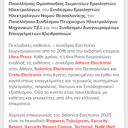
Πανελλήνιας Ομοσπονδίας Σωματείων Εργοληπτών
Ηλεκτρολόγων,
του
Συνδέσμου Εργοληπτών
Ηλεκτρολόγων Νομού Θεσσαλονίκης,
του
Πανελλήνιου Συνδέσμου Πτυχιούχων Ηλεκτρολόγων
Μηχανικών Τ.Ε.Ι.
και του
Συνδέσμου Αναγνωρισμένων
Επαγγελματιών Κλειθροποιών
.
Οι κλαδικές εκθέσεις – συνέδρια Electronix
διοργανώνονται από το 2016 από την εκδοτική εταιρεία
Libra
Press
. Κάθε χρόνο, η Libra Press διοργανώνει
εναλλάξ τις εκθέσεις – συνέδρια
Athens Electronix
στην Αθήνα,
Salonica Electronix
στη Θεσσαλονίκη και
Creta Electronix
στην Κρήτη, προκειμένου να έρθει πιο
κοντά στους επαγγελματίες και τεχνικούς συστημάτων
τηλεόρασης, ασφαλείας, δικτύων και ξενοδοχειακού
εξοπλισμού. Όλα τα events είναι πανελλαδικά, με
εκθέτες και επισκέπτες από όλη την ελληνική
επικράτεια.
Χορηγοί επικοινωνίας της Salonica Electronix 2025
είναι τα περιοδικά
Ψηφιακή Τηλεόραση
,
Security
Report
,
Security Report Cyprus
,
Techmail
,
NoW (Net