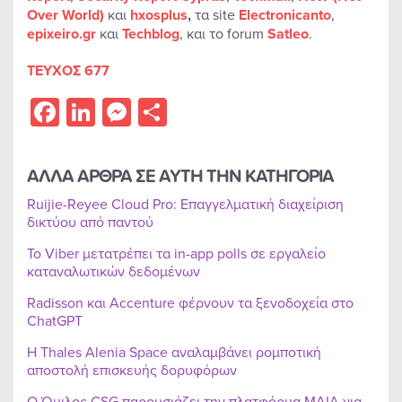
Over World)
και
hxos
plus
,
τα site
Electronicanto
,
epixeiro.gr
και
Techblog
, και το forum
Satleo
.
ΤΕΥΧΟΣ 677
Facebook
LinkedIn
Messenger
Share
ΑΛΛΑ ΑΡΘΡΑ ΣΕ ΑΥΤΗ ΤΗΝ ΚΑΤΗΓΟΡΙΑ
Ruijie-Reyee Cloud Pro: Επαγγελματική διαχείριση
δικτύου από παντού
Το Viber μετατρέπει τα in-app polls σε εργαλείο
καταναλωτικών δεδομένων
Radisson και Accenture φέρνουν τα ξενοδοχεία στο
ChatGPT
Η Thales Alenia Space αναλαμβάνει ρομποτική
αποστολή επισκευής δορυφόρων
Ο Όμιλος CSG παρουσιάζει την πλατφόρμα MAIA για