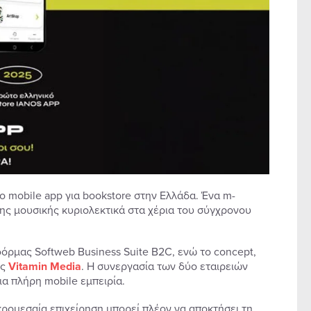
 mobile app για bookstore στην Ελλάδα. Ένα m-
της μουσικής κυριολεκτικά στα χέρια του σύγχρονου
φόρμας Softweb Business Suite B2C, ενώ το concept,
ης
Vitamin
Media
. Η συνεργασία των δύο εταιρειών
α πλήρη mobile εμπειρία.
κρομεσαία επιχείρηση μπορεί πλέον να αποκτήσει τη