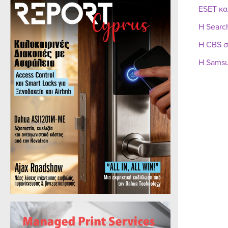
ESET κα
Η Searc
Η CBS σ
Η Samsu