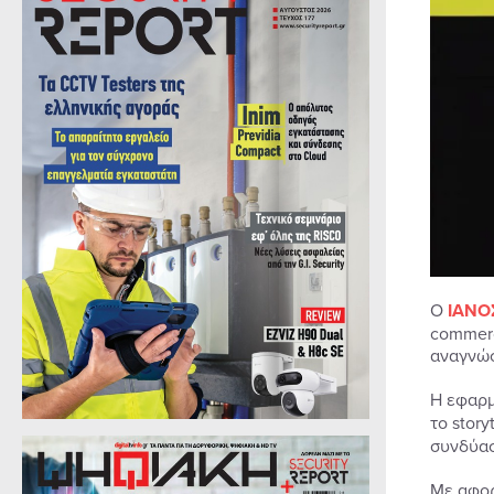
Ο
ΙΑΝΟ
commerc
αναγνώσ
Η εφαρμ
το stor
συνδύασ
Με αφορ