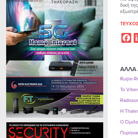
δική τη
εξωστρέ
ΤΕΥΧΟΣ
F
ΑΛΛΑ 
Ruijie-
Το Vibe
Radisso
Η Thale
Ο Όμιλο
Πυρηνικ