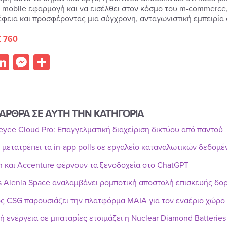
ς mobile εφαρμογή και να εισέλθει στον κόσμο του m-commerce
φεια και προσφέροντας μια σύγχρονη, ανταγωνιστική εμπειρία 
 760
acebook
LinkedIn
Messenger
Share
ΑΡΘΡΑ ΣΕ ΑΥΤΗ ΤΗΝ ΚΑΤΗΓΟΡΙΑ
Reyee Cloud Pro: Επαγγελματική διαχείριση δικτύου από παντού
r μετατρέπει τα in-app polls σε εργαλείο καταναλωτικών δεδομ
n και Accenture φέρνουν τα ξενοδοχεία στο ChatGPT
s Alenia Space αναλαμβάνει ρομποτική αποστολή επισκευής δ
ς CSG παρουσιάζει την πλατφόρμα MAIA για τον εναέριο χώρο
ή ενέργεια σε μπαταρίες ετοιμάζει η Nuclear Diamond Batteries