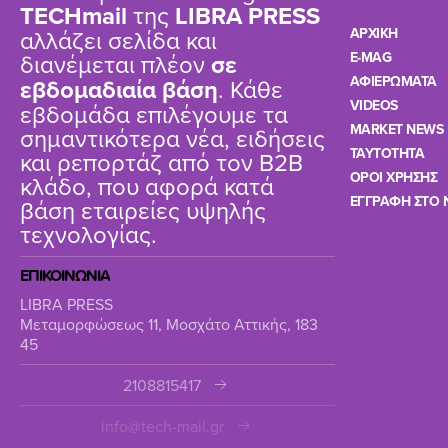
TΕCHmail
της
LIBRA PRESS
αλλάζει σελίδα και
ΑΡΧΙΚΗ
διανέμεται πλέον
σε
E-MAG
ΑΦΙΕΡΩΜΑΤΑ
εβδομαδιαία βάση
. Κάθε
VIDEOS
εβδομάδα επιλέγουμε τα
MARKET NEWS
σημαντικότερα νέα, ειδήσεις
TAYTOTHTA
και ρεπορτάζ από τον B2B
ΟΡΟΙ ΧΡΗΣΗΣ
κλάδο, που αφορά κατά
ΕΓΓΡΑΦΗ ΣΤΟ 
βάση εταιρείες υψηλής
τεχνολογίας.
ΕΠΙΚΟΙΝΩΝΙΑ
LIBRA PRESS
Μεταμορφώσεως 11, Μοσχάτο Αττικής, 183
45
2108815417
info@tech-mail.gr