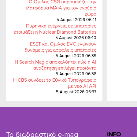
Ο Όμιλος CSG παρουσιάζει την
πλατφόρμα MAIA για τον εναέριο
χώρο
5 August 2026 06:41
Πυρηνική ενέργεια σε μπαταρίες
ετοιμάζει η Nuclear Diamond Batteries
5 August 2026 06:40
ESET και Όμιλος EVC ενώνουν
δυνάμεις για ασφαλείς μπαταρίες
5 August 2026 06:39
Η Search Magic αποκαλύπτει πώς η AI
αναζήτηση επιλέγει προϊόντα
5 August 2026 06:38
Η CBS συνδέει το Εθνικό Τυπογραφείο
με νέο AI API
5 August 2026 06:37
Το διαδραστικό e-mag
INFO