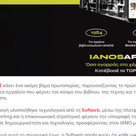
Σ
κάνει ένα ακόμη βήμα πρωτοπορίας, παρουσιάζοντας το πρώτο
e εργαλείο που φέρνει τον κόσμο του βιβλίου, της τέχνης και 
τη.
ογή υλοποιήθηκε τεχνολογικά από τη
Softweb
, μέσω της πλατ
ytelling και η επικοινωνιακή στρατηγική φέρουν την υπογραφή τ
ε δημιουργικότητα και τεχνολογία, προσφέροντας στον ΙΑΝΟ μι
μή αυτό το σημαντικό έργο, η Softweb αποδεικνύει ότι κάθε μι