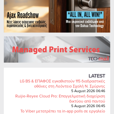
LATEST
LG BS & ΕΠΑΦΟΣ εγκαθιστούν 115 διαδραστικές
οθόνες στη Λεόντειο Σχολή Ν. Σμύρνης
5 August 2026 06:46
Ruijie-Reyee Cloud Pro: Επαγγελματική διαχείριση
δικτύου από παντού
5 August 2026 06:45
Το Viber μετατρέπει τα in-app polls σε εργαλείο