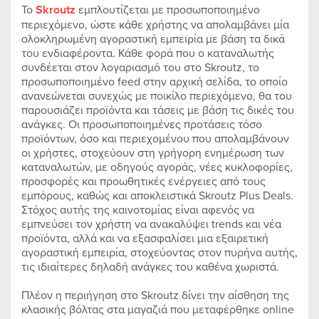
Το
Skroutz
εμπλουτίζεται με προσωποποιημένο
περιεχόμενο, ώστε κάθε χρήστης να απολαμβάνει μία
ολοκληρωμένη αγοραστική εμπειρία με βάση τα δικά
του ενδιαφέροντα. Κάθε φορά που ο καταναλωτής
συνδέεται στον λογαριασμό του στο Skroutz, το
προσωποποιημένο feed στην αρχική σελίδα, το οποίο
ανανεώνεται συνεχώς με ποικίλο περιεχόμενο, θα του
παρουσιάζει προϊόντα και τάσεις με βάση τις δικές του
ανάγκες. Οι προσωποποιημένες προτάσεις τόσο
προϊόντων, όσο και περιεχομένου που απολαμβάνουν
οι χρήστες, στοχεύουν στη γρήγορη ενημέρωση των
καταναλωτών, με οδηγούς αγοράς, νέες κυκλοφορίες,
προσφορές και προωθητικές ενέργειες από τους
εμπόρους, καθώς και αποκλειστικά Skroutz Plus Deals.
Στόχος αυτής της καινοτομίας είναι αφενός να
εμπνεύσει τον χρήστη να ανακαλύψει trends και νέα
προϊόντα, αλλά και να εξασφαλίσει μια εξαιρετική
αγοραστική εμπειρία, στοχεύοντας στον πυρήνα αυτής,
τις ιδιαίτερες δηλαδή ανάγκες του καθένα χωριστά.
Πλέον η περιήγηση στο Skroutz δίνει την αίσθηση της
κλασικής βόλτας στα μαγαζιά που μεταφέρθηκε online