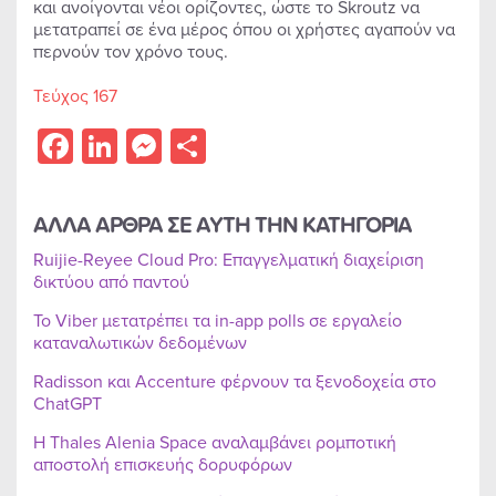
και ανοίγονται νέοι ορίζοντες, ώστε το Skroutz να
μετατραπεί σε ένα μέρος όπου οι χρήστες αγαπούν να
περνούν τον χρόνο τους.
Τεύχος 167
Facebook
LinkedIn
Messenger
Share
ΑΛΛΑ ΑΡΘΡΑ ΣΕ ΑΥΤΗ ΤΗΝ ΚΑΤΗΓΟΡΙΑ
Ruijie-Reyee Cloud Pro: Επαγγελματική διαχείριση
δικτύου από παντού
Το Viber μετατρέπει τα in-app polls σε εργαλείο
καταναλωτικών δεδομένων
Radisson και Accenture φέρνουν τα ξενοδοχεία στο
ChatGPT
Η Thales Alenia Space αναλαμβάνει ρομποτική
αποστολή επισκευής δορυφόρων