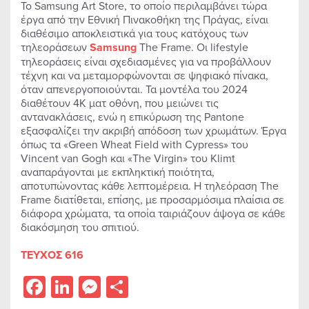
Το Samsung Art Store, το οποίο περιλαμβάνει τώρα
έργα από την Εθνική Πινακοθήκη της Πράγας, είναι
διαθέσιμο αποκλειστικά για τους κατόχους των
τηλεοράσεων
Samsung
The Frame. Οι lifestyle
τηλεοράσεις είναι σχεδιασμένες για να προβάλλουν
τέχνη και να μεταμορφώνονται σε ψηφιακό πίνακα,
όταν απενεργοποιούνται. Τα μοντέλα του 2024
διαθέτουν 4K ματ οθόνη, που μειώνει τις
αντανακλάσεις, ενώ η επικύρωση της Pantone
εξασφαλίζει την ακριβή απόδοση των χρωμάτων. Έργα
όπως τα «Green Wheat Field with Cypress» του
Vincent van Gogh και «The Virgin» του Klimt
αναπαράγονται με εκπληκτική ποιότητα,
αποτυπώνοντας κάθε λεπτομέρεια. Η τηλεόραση The
Frame διατίθεται, επίσης, με προσαρμόσιμα πλαίσια σε
διάφορα χρώματα, τα οποία ταιριάζουν άψογα σε κάθε
διακόσμηση του σπιτιού.
ΤΕΥΧΟΣ 616
Facebook
LinkedIn
Messenger
Share