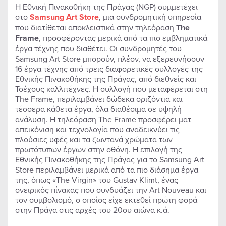
Η Εθνική Πινακοθήκη της Πράγας (NGP) συμμετέχει
στο
Samsung Art Store
, μια συνδρομητική υπηρεσία
που διατίθεται αποκλειστικά στην τηλεόραση
The
Frame
, προσφέροντας μερικά από τα πιο εμβληματικά
έργα τέχνης που διαθέτει. Οι συνδρομητές του
Samsung Art Store μπορούν, πλέον, να εξερευνήσουν
16 έργα τέχνης από τρεις διαφορετικές συλλογές της
Εθνικής Πινακοθήκης της Πράγας, από διεθνείς και
Τσέχους καλλιτέχνες. Η συλλογή που μεταφέρεται στη
The Frame, περιλαμβάνει δώδεκα οριζόντια και
τέσσερα κάθετα έργα, όλα διαθέσιμα σε υψηλή
ανάλυση. Η τηλεόραση The Frame προσφέρει ματ
απεικόνιση και τεχνολογία που αναδεικνύει τις
πλούσιες υφές και τα ζωντανά χρώματα των
πρωτότυπων έργων στην οθόνη. Η επιλογή της
Εθνικής Πινακοθήκης της Πράγας για το Samsung Art
Store περιλαμβάνει μερικά από τα πιο διάσημα έργα
της, όπως «The Virgin» του Gustav Klimt, ένας
ονειρικός πίνακας που συνδυάζει την Art Nouveau και
τον συμβολισμό, ο οποίος είχε εκτεθεί πρώτη φορά
στην Πράγα στις αρχές του 20ου αιώνα κ.ά.