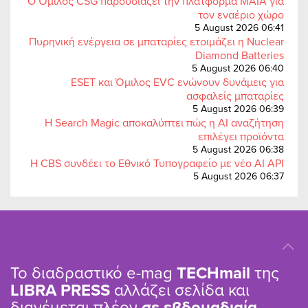
Ο Όμιλος CSG παρουσιάζει την πλατφόρμα MAIA για
τον εναέριο χώρο
5 August 2026 06:41
Πυρηνική ενέργεια σε μπαταρίες ετοιμάζει η Nuclear
Diamond Batteries
5 August 2026 06:40
ESET και Όμιλος EVC ενώνουν δυνάμεις για
ασφαλείς μπαταρίες
5 August 2026 06:39
Η Search Magic αποκαλύπτει πώς η AI αναζήτηση
επιλέγει προϊόντα
5 August 2026 06:38
Η CBS συνδέει το Εθνικό Τυπογραφείο με νέο AI API
5 August 2026 06:37
Το διαδραστικό e-mag
TΕCHmail
της
LIBRA PRESS
αλλάζει σελίδα και
διανέμεται πλέον
σε εβδομαδιαία