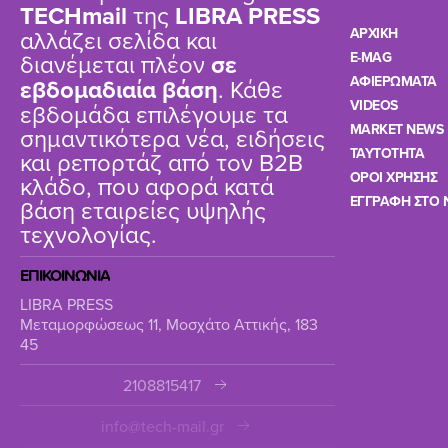
TΕCHmail
της
LIBRA PRESS
αλλάζει σελίδα και
ΑΡΧΙΚΗ
διανέμεται πλέον
σε
E-MAG
ΑΦΙΕΡΩΜΑΤΑ
εβδομαδιαία βάση
. Κάθε
VIDEOS
εβδομάδα επιλέγουμε τα
MARKET NEWS
σημαντικότερα νέα, ειδήσεις
TAYTOTHTA
και ρεπορτάζ από τον B2B
ΟΡΟΙ ΧΡΗΣΗΣ
κλάδο, που αφορά κατά
ΕΓΓΡΑΦΗ ΣΤΟ 
βάση εταιρείες υψηλής
τεχνολογίας.
ΕΠΙΚΟΙΝΩΝΙΑ
LIBRA PRESS
Μεταμορφώσεως 11, Μοσχάτο Αττικής, 183
45
2108815417
info@tech-mail.gr