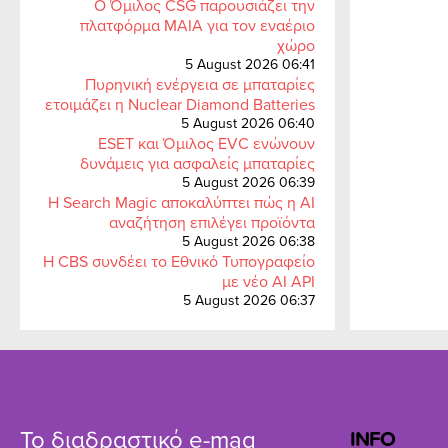
Ο Όμιλος CSG παρουσιάζει την
πλατφόρμα MAIA για τον εναέριο
χώρο
5 August 2026 06:41
Πυρηνική ενέργεια σε μπαταρίες
ετοιμάζει η Nuclear Diamond Batteries
5 August 2026 06:40
ESET και Όμιλος EVC ενώνουν
δυνάμεις για ασφαλείς μπαταρίες
5 August 2026 06:39
Η Search Magic αποκαλύπτει πώς η AI
αναζήτηση επιλέγει προϊόντα
5 August 2026 06:38
Η CBS συνδέει το Εθνικό Τυπογραφείο
με νέο AI API
5 August 2026 06:37
Το διαδραστικό e-mag
INFO