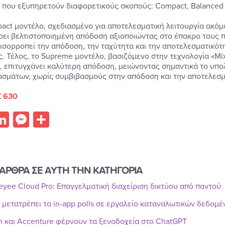
 που εξυπηρετούν διαφορετικούς σκοπούς: Compact, Balanced 
act μοντέλο, σχεδιασμένο για αποτελεσματική λειτουργία ακόμα
ει βελτιστοποιημένη απόδοση αξιοποιώντας στο έπακρο τους π
ξισορροπεί την απόδοση, την ταχύτητα και την αποτελεσματικότ
ς. Τέλος, το Supreme μοντέλο, βασιζόμενο στην τεχνολογία «Mix
, επιτυγχάνει καλύτερη απόδοση, μειώνοντας σημαντικά το υπο
σμάτων, χωρίς συμβιβασμούς στην απόδοση και την αποτελεσμ
 630
acebook
LinkedIn
Messenger
Share
ΑΡΘΡΑ ΣΕ ΑΥΤΗ ΤΗΝ ΚΑΤΗΓΟΡΙΑ
Reyee Cloud Pro: Επαγγελματική διαχείριση δικτύου από παντού
r μετατρέπει τα in-app polls σε εργαλείο καταναλωτικών δεδομ
n και Accenture φέρνουν τα ξενοδοχεία στο ChatGPT