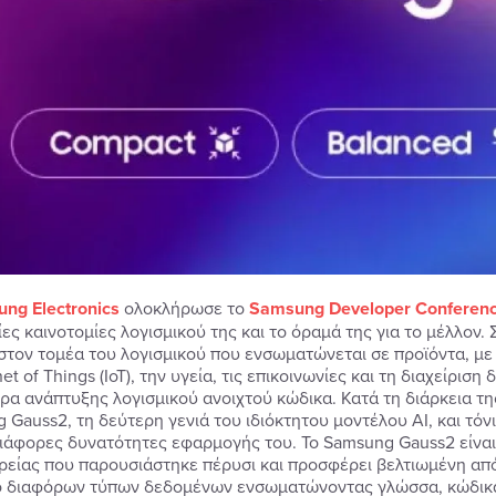
ng Electronics
ολοκλήρωσε το
Samsung Developer Conferenc
ίες καινοτομίες λογισμικού της και το όραμά της για το μέλλον.
στον τομέα του λογισμικού που ενσωματώνεται σε προϊόντα, με 
net of Things (IoT), την υγεία, τις επικοινωνίες και τη διαχείρι
ρα ανάπτυξης λογισμικού ανοιχτού κώδικα. Κατά τη διάρκεια της
 Gauss2, τη δεύτερη γενιά του ιδιόκτητου μοντέλου AI, και τό
 διάφορες δυνατότητες εφαρμογής του. Το Samsung Gauss2 είναι
ιρείας που παρουσιάστηκε πέρυσι και προσφέρει βελτιωμένη α
ό διαφόρων τύπων δεδομένων ενσωματώνοντας γλώσσα, κώδικα κα