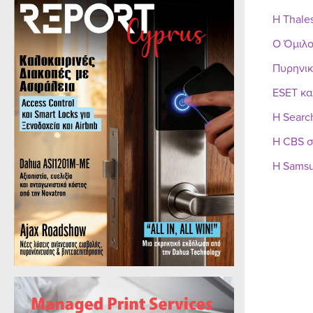
Η Thale
Ο Όμιλο
Πυρηνικ
ESET κα
Η Searc
Η CBS σ
Η Samsu