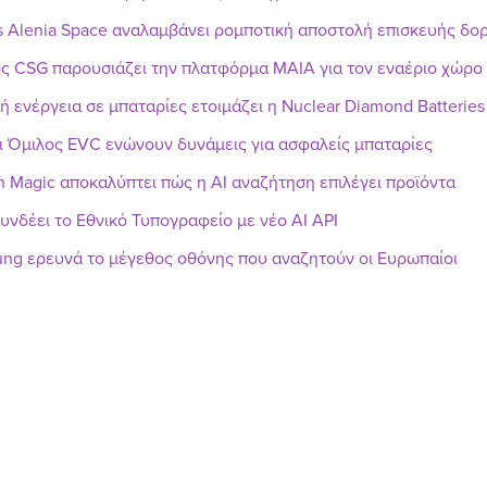
s Alenia Space αναλαμβάνει ρομποτική αποστολή επισκευής δ
ς CSG παρουσιάζει την πλατφόρμα MAIA για τον εναέριο χώρο
ή ενέργεια σε μπαταρίες ετοιμάζει η Nuclear Diamond Batteries
ι Όμιλος EVC ενώνουν δυνάμεις για ασφαλείς μπαταρίες
h Magic αποκαλύπτει πώς η AI αναζήτηση επιλέγει προϊόντα
υνδέει το Εθνικό Τυπογραφείο με νέο AI API
ng ερευνά το μέγεθος οθόνης που αναζητούν οι Ευρωπαίοι