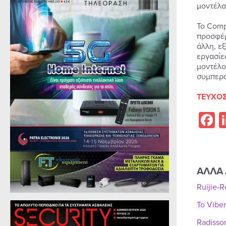
μοντέλα
Το Comp
προσφέρ
άλλη, ε
εργασίε
μοντέλο
συμπερα
ΤΕΥΧΟΣ
F
ΑΛΛΑ 
Ruijie-
Το Vibe
Radisso