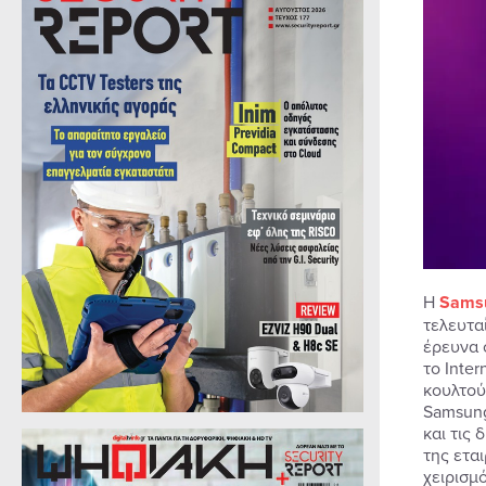
Η
Samsu
τελευτα
έρευνα 
το Inter
κουλτού
Samsung
και τις
της ετα
χειρισμ