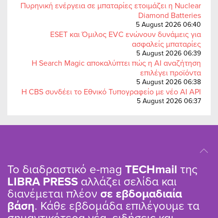
Πυρηνική ενέργεια σε μπαταρίες ετοιμάζει η Nuclear
Diamond Batteries
5 August 2026 06:40
ESET και Όμιλος EVC ενώνουν δυνάμεις για
ασφαλείς μπαταρίες
5 August 2026 06:39
Η Search Magic αποκαλύπτει πώς η AI αναζήτηση
επιλέγει προϊόντα
5 August 2026 06:38
Η CBS συνδέει το Εθνικό Τυπογραφείο με νέο AI API
5 August 2026 06:37
Το διαδραστικό e-mag
TΕCHmail
της
LIBRA PRESS
αλλάζει σελίδα και
διανέμεται πλέον
σε εβδομαδιαία
βάση
. Κάθε εβδομάδα επιλέγουμε τα
σημαντικότερα νέα, ειδήσεις και