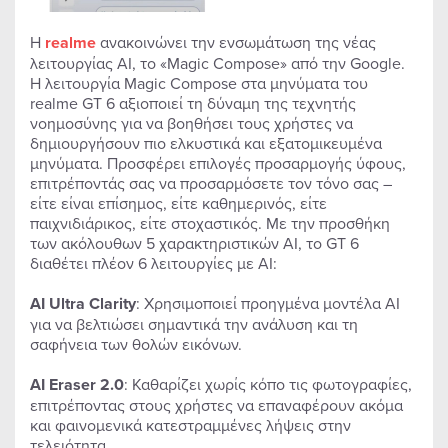
Η
realme
ανακοινώνει την ενσωμάτωση της νέας
λειτουργίας AI, το «Magic Compose» από την Google.
Η λειτουργία Magic Compose στα μηνύματα του
realme GT 6 αξιοποιεί τη δύναμη της τεχνητής
νοημοσύνης για να βοηθήσει τους χρήστες να
δημιουργήσουν πιο ελκυστικά και εξατομικευμένα
μηνύματα. Προσφέρει επιλογές προσαρμογής ύφους,
επιτρέποντάς σας να προσαρμόσετε τον τόνο σας –
είτε είναι επίσημος, είτε καθημερινός, είτε
παιχνιδιάρικος, είτε στοχαστικός. Με την προσθήκη
των ακόλουθων 5 χαρακτηριστικών AI, το GT 6
διαθέτει πλέον 6 λειτουργίες με AI:
AI
Ultra
Clarity
: Χρησιμοποιεί προηγμένα μοντέλα AI
για να βελτιώσει σημαντικά την ανάλυση και τη
σαφήνεια των θολών εικόνων.
AI
Eraser 2.0
: Καθαρίζει χωρίς κόπο τις φωτογραφίες,
επιτρέποντας στους χρήστες να επαναφέρουν ακόμα
και φαινομενικά κατεστραμμένες λήψεις στην
τελειότητα.