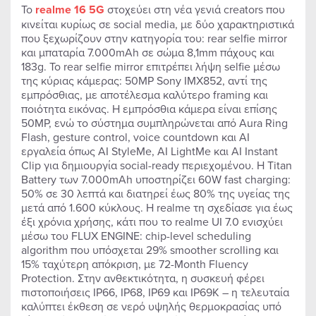
Το
realme 16 5G
στοχεύει στη νέα γενιά creators που
κινείται κυρίως σε social media, με δύο χαρακτηριστικά
που ξεχωρίζουν στην κατηγορία του: rear selfie mirror
και μπαταρία 7.000mAh σε σώμα 8,1mm πάχους και
183g. Το rear selfie mirror επιτρέπει λήψη selfie μέσω
της κύριας κάμερας: 50MP Sony IMX852, αντί της
εμπρόσθιας, με αποτέλεσμα καλύτερο framing και
ποιότητα εικόνας. Η εμπρόσθια κάμερα είναι επίσης
50MP, ενώ το σύστημα συμπληρώνεται από Aura Ring
Flash, gesture control, voice countdown και AI
εργαλεία όπως AI StyleMe, AI LightMe και AI Instant
Clip για δημιουργία social-ready περιεχομένου. Η Titan
Battery των 7.000mAh υποστηρίζει 60W fast charging:
50% σε 30 λεπτά και διατηρεί έως 80% της υγείας της
μετά από 1.600 κύκλους. Η realme τη σχεδίασε για έως
έξι χρόνια χρήσης, κάτι που το realme UI 7.0 ενισχύει
μέσω του FLUX ENGINE: chip-level scheduling
algorithm που υπόσχεται 29% smoother scrolling και
15% ταχύτερη απόκριση, με 72-Month Fluency
Protection. Στην ανθεκτικότητα, η συσκευή φέρει
πιστοποιήσεις IP66, IP68, IP69 και IP69K – η τελευταία
καλύπτει έκθεση σε νερό υψηλής θερμοκρασίας υπό