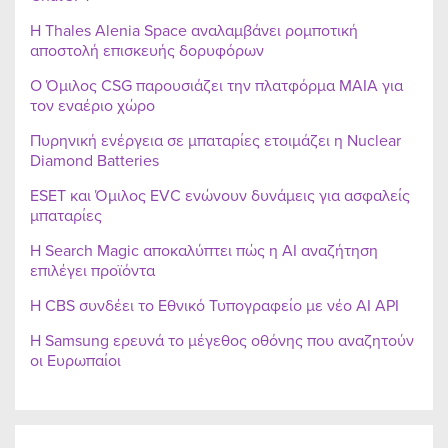
Η Thales Alenia Space αναλαμβάνει ρομποτική
αποστολή επισκευής δορυφόρων
Ο Όμιλος CSG παρουσιάζει την πλατφόρμα MAIA για
τον εναέριο χώρο
Πυρηνική ενέργεια σε μπαταρίες ετοιμάζει η Nuclear
Diamond Batteries
ESET και Όμιλος EVC ενώνουν δυνάμεις για ασφαλείς
μπαταρίες
Η Search Magic αποκαλύπτει πώς η AI αναζήτηση
επιλέγει προϊόντα
Η CBS συνδέει το Εθνικό Τυπογραφείο με νέο AI API
Η Samsung ερευνά το μέγεθος οθόνης που αναζητούν
οι Ευρωπαίοι