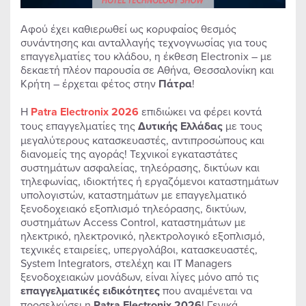
Αφού έχει καθιερωθεί ως κορυφαίος θεσμός
συνάντησης και ανταλλαγής τεχνογνωσίας για τους
επαγγελματίες του κλάδου, η έκθεση Electronix – με
δεκαετή πλέον παρουσία σε Αθήνα, Θεσσαλονίκη και
Κρήτη – έρχεται φέτος στην
Πάτρα
!
Η
Patra Electronix 2026
επιδιώκει να φέρει κοντά
τους επαγγελματίες της
Δυτικής Ελλάδας
με τους
μεγαλύτερους κατασκευαστές, αντιπροσώπους και
διανομείς της αγοράς! Τεχνικοί εγκαταστάτες
συστημάτων ασφαλείας, τηλεόρασης, δικτύων και
τηλεφωνίας, ιδιοκτήτες ή εργαζόμενοι καταστημάτων
υπολογιστών, καταστημάτων με επαγγελματικό
ξενοδοχειακό εξοπλισμό τηλεόρασης, δικτύων,
συστημάτων Access Control, καταστημάτων με
ηλεκτρικό, ηλεκτρονικό, ηλεκτρολογικό εξοπλισμό,
τεχνικές εταιρείες, υπεργολάβοι, κατασκευαστές,
System Integrators, στελέχη και IT Managers
ξενοδοχειακών μονάδων, είναι λίγες μόνο από τις
επαγγελματικές ειδικότητες
που αναμένεται να
προσελκύσει η
Patra Electronix 2026
! Γενικά,