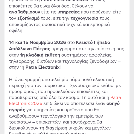
επισκέπτες θα είναι όλοι όσοι θέλουν να
αναβαθμίσουν
είτε τις
υπηρεσίες
που παρέχουν, είτε
τον
εξοπλισμό
τους, είτε την
τεχνογνωσία
τους,
αποκομίζοντας ουσιαστικά τεχνικά και εμπορικά
οφέλη.
14 και 15 Νοεμβρίου 2026
στο
Κλειστό Γήπεδο
Απόλλωνα Πάτρας
προγραμματίστε την επίσκεψή σας
στην
1
η κλαδική έκθεση
συστημάτων ασφαλείας,
τηλεόρασης, δικτύων και τεχνολογίας ξενοδοχείων –
στην 1η
Patra
Electronix
!
Η Ιόνια γραμμή αποτελεί μία πάρα πολύ ελκυστική
περιοχή για τον τουριστικό – ξενοδοχειακό κλάδο, με
προορισμούς που προσελκύουν επισκέπτες και
παραθεριστές από όλο τον κόσμο. Γι’ αυτό και η
Patra
Electronix 2026
επιδιώκει να αποτελέσει έναν
οδηγό
αγοράς
για υπηρεσίες και προϊόντα που θα
αναβαθμίσουν τεχνολογικά την εμπειρία των
τουριστών – επισκεπτών, και ταυτόχρονα θα
διευκολύνουν τη διαχείριση μικρών και μεγάλων
ξενοδοχείων, αλλά και καταλυμάτων.