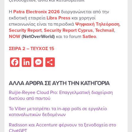
Η
Patra Electronix 2026
διοργανώνεται από την
εκδοτική εταιρεία
Libra Press
και χορηγοί
επικοινωνίας είναι τα περιοδικά
Ψηφιακή Τηλεόραση
,
Security Report
,
Security Report Cyprus
,
Techmail
,
NOW
(NetOverWorld)
και το forum
Satleo
.
ΣΕΙΡΑ 2 – ΤΕΥΧΟΣ 15
Facebook
LinkedIn
Messenger
Share
ΑΛΛΑ ΑΡΘΡΑ ΣΕ ΑΥΤΗ ΤΗΝ ΚΑΤΗΓΟΡΙΑ
Ruijie-Reyee Cloud Pro: Επαγγελματική διαχείριση
δικτύου από παντού
Το Viber μετατρέπει τα in-app polls σε εργαλείο
καταναλωτικών δεδομένων
Radisson και Accenture φέρνουν τα ξενοδοχεία στο
ChatGPT