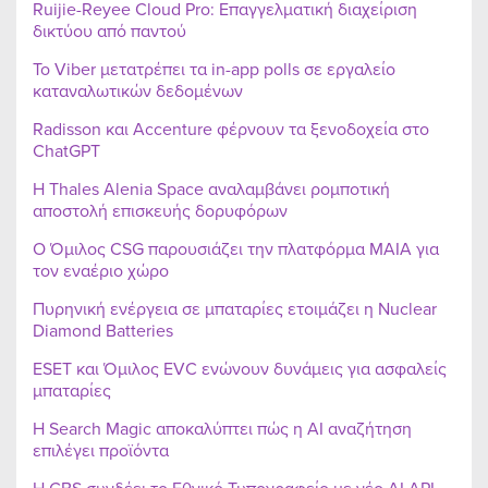
Ruijie-Reyee Cloud Pro: Επαγγελματική διαχείριση
δικτύου από παντού
Το Viber μετατρέπει τα in-app polls σε εργαλείο
καταναλωτικών δεδομένων
Radisson και Accenture φέρνουν τα ξενοδοχεία στο
ChatGPT
Η Thales Alenia Space αναλαμβάνει ρομποτική
αποστολή επισκευής δορυφόρων
Ο Όμιλος CSG παρουσιάζει την πλατφόρμα MAIA για
τον εναέριο χώρο
Πυρηνική ενέργεια σε μπαταρίες ετοιμάζει η Nuclear
Diamond Batteries
ESET και Όμιλος EVC ενώνουν δυνάμεις για ασφαλείς
μπαταρίες
Η Search Magic αποκαλύπτει πώς η AI αναζήτηση
επιλέγει προϊόντα