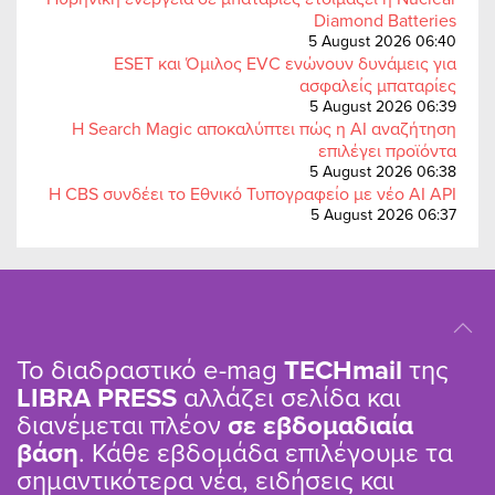
Diamond Batteries
5 August 2026 06:40
ESET και Όμιλος EVC ενώνουν δυνάμεις για
ασφαλείς μπαταρίες
5 August 2026 06:39
Η Search Magic αποκαλύπτει πώς η AI αναζήτηση
επιλέγει προϊόντα
5 August 2026 06:38
Η CBS συνδέει το Εθνικό Τυπογραφείο με νέο AI API
5 August 2026 06:37
Το διαδραστικό e-mag
TΕCHmail
της
LIBRA PRESS
αλλάζει σελίδα και
διανέμεται πλέον
σε εβδομαδιαία
βάση
. Κάθε εβδομάδα επιλέγουμε τα
σημαντικότερα νέα, ειδήσεις και