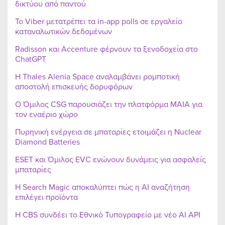
δικτύου από παντού
Το Viber μετατρέπει τα in-app polls σε εργαλείο
καταναλωτικών δεδομένων
Radisson και Accenture φέρνουν τα ξενοδοχεία στο
ChatGPT
Η Thales Alenia Space αναλαμβάνει ρομποτική
αποστολή επισκευής δορυφόρων
Ο Όμιλος CSG παρουσιάζει την πλατφόρμα MAIA για
τον εναέριο χώρο
Πυρηνική ενέργεια σε μπαταρίες ετοιμάζει η Nuclear
Diamond Batteries
ESET και Όμιλος EVC ενώνουν δυνάμεις για ασφαλείς
μπαταρίες
Η Search Magic αποκαλύπτει πώς η AI αναζήτηση
επιλέγει προϊόντα
Η CBS συνδέει το Εθνικό Τυπογραφείο με νέο AI API