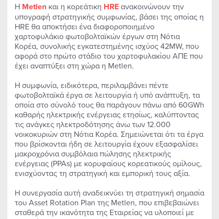
Η
Metlen
και η κορεάτικη
HRE
ανακοινώνουν την
υπογραφή στρατηγικής συμφωνίας, βάσει της οποίας η
HRE θα αποκτήσει ένα διαφοροποιημένο
χαρτοφυλάκιο φωτοβολταϊκών έργων στη Νότια
Κορέα, συνολικής εγκατεστημένης ισχύος 42MW, που
αφορά στο πρώτο στάδιο του χαρτοφυλακίου ΑΠΕ που
έχει αναπτύξει στη χώρα η Metlen.
Η συμφωνία, ειδικότερα, περιλαμβάνει πέντε
φωτοβολταϊκά έργα σε λειτουργία ή υπό ανάπτυξη, τα
οποία στο σύνολό τους θα παράγουν πάνω από 60GWh
καθαρής ηλεκτρικής ενέργειας ετησίως, καλύπτοντας
τις ανάγκες ηλεκτροδότησης άνω των 12.000
νοικοκυριών στη Νότια Κορέα. Σημειώνεται ότι τα έργα
που βρίσκονται ήδη σε λειτουργία έχουν εξασφαλίσει
μακροχρόνια συμβόλαια πώλησης ηλεκτρικής
ενέργειας (PPAs) με κορυφαίους κορεατικούς ομίλους,
ενισχύοντας τη στρατηγική και εμπορική τους αξία.
Η συνεργασία αυτή αναδεικνύει τη στρατηγική σημασία
του Asset Rotation Plan της Metlen, που επιβεβαιώνει
σταθερά την ικανότητα της Εταιρείας να υλοποιεί με