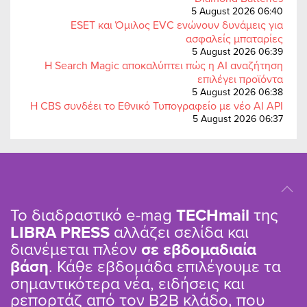
5 August 2026 06:40
ESET και Όμιλος EVC ενώνουν δυνάμεις για
ασφαλείς μπαταρίες
5 August 2026 06:39
Η Search Magic αποκαλύπτει πώς η AI αναζήτηση
επιλέγει προϊόντα
5 August 2026 06:38
Η CBS συνδέει το Εθνικό Τυπογραφείο με νέο AI API
5 August 2026 06:37
Το διαδραστικό e-mag
TΕCHmail
της
LIBRA PRESS
αλλάζει σελίδα και
διανέμεται πλέον
σε εβδομαδιαία
βάση
. Κάθε εβδομάδα επιλέγουμε τα
σημαντικότερα νέα, ειδήσεις και
ρεπορτάζ από τον B2B κλάδο, που