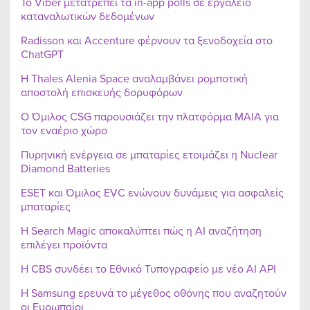
Το Viber μετατρέπει τα in-app polls σε εργαλείο
καταναλωτικών δεδομένων
Radisson και Accenture φέρνουν τα ξενοδοχεία στο
ChatGPT
Η Thales Alenia Space αναλαμβάνει ρομποτική
αποστολή επισκευής δορυφόρων
Ο Όμιλος CSG παρουσιάζει την πλατφόρμα MAIA για
τον εναέριο χώρο
Πυρηνική ενέργεια σε μπαταρίες ετοιμάζει η Nuclear
Diamond Batteries
ESET και Όμιλος EVC ενώνουν δυνάμεις για ασφαλείς
μπαταρίες
Η Search Magic αποκαλύπτει πώς η AI αναζήτηση
επιλέγει προϊόντα
Η CBS συνδέει το Εθνικό Τυπογραφείο με νέο AI API
Η Samsung ερευνά το μέγεθος οθόνης που αναζητούν
οι Ευρωπαίοι