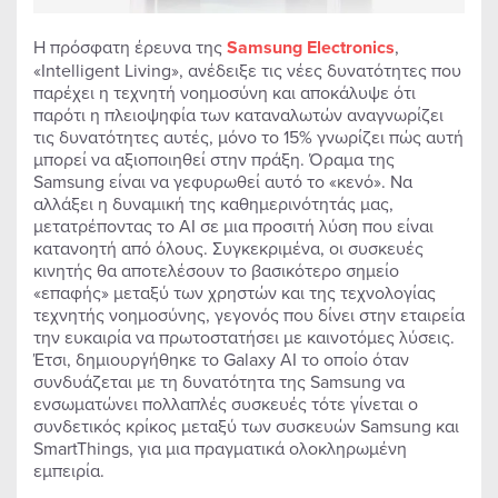
Η πρόσφατη έρευνα της
Samsung
Electronics
,
«Intelligent Living», ανέδειξε τις νέες δυνατότητες που
παρέχει η τεχνητή νοημοσύνη και αποκάλυψε ότι
παρότι η πλειοψηφία των καταναλωτών αναγνωρίζει
τις δυνατότητες αυτές, μόνο το 15% γνωρίζει πώς αυτή
μπορεί να αξιοποιηθεί στην πράξη. Όραμα της
Samsung είναι να γεφυρωθεί αυτό το «κενό». Να
αλλάξει η δυναμική της καθημερινότητάς μας,
μετατρέποντας το AI σε μια προσιτή λύση που είναι
κατανοητή από όλους. Συγκεκριμένα, οι συσκευές
κινητής θα αποτελέσουν το βασικότερο σημείο
«επαφής» μεταξύ των χρηστών και της τεχνολογίας
τεχνητής νοημοσύνης, γεγονός που δίνει στην εταιρεία
την ευκαιρία να πρωτοστατήσει με καινοτόμες λύσεις.
Έτσι, δημιουργήθηκε το Galaxy AI το οποίο όταν
συνδυάζεται με τη δυνατότητα της Samsung να
ενσωματώνει πολλαπλές συσκευές τότε γίνεται ο
συνδετικός κρίκος μεταξύ των συσκευών Samsung και
SmartThings, για μια πραγματικά ολοκληρωμένη
εμπειρία.