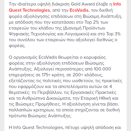
Tην ιδιαίτερα υψηλή διάκριση Gold Award έλαβε η
Info
Quest Technologies
, από την
EcoVadis
, τον διεθνή
φορέα αξιολόγησης επιδόσεων στη Βιώσιμη Ανάπτυξη,
με απόδοση που την κατατάσσει στο Τοp 2% των
εταιρειών του κλάδου της (Διανομή Προϊόντων
Ψηφιακής Τεχνολογίας και Λογισμικού) και στο Top 3%
του συνόλου των εταιρειών που αξιολογεί διεθνώς ο
φορέας.
Ο οργανισμός EcoVadis θεωρείται o κορυφαίος
φορέας στην αξιολόγηση επιδόσεων Βιώσιμης
Ανάπτυξης. Αξιολογεί περισσότερες από 100.000
επιχειρήσεις σε 175+ κράτη, σε 200+ κλάδους,
εξετάζοντας τις πολιτικές που υιοθετούν, τις πρακτικές
που εφαρμόζουν και τα αποτελέσματα αυτών σε 4
θεματικές: το Περιβάλλον, τις Εργασιακές Πρακτικές
και τα Ανθρώπινα Δικαιώματα, την Εταιρική Ηθική και
τις Βιώσιμες Προμήθειες. Η αξιολόγηση γίνεται βάσει
πολλαπλών κριτηρίων, τα οποία στηρίζονται σε διεθνή
πρότυπα Βιώσιμης Ανάπτυξης.
Η Info Quest Technologies, πέτυχε υψηλή απόδοση και