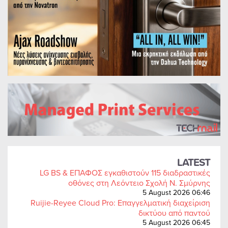
LATEST
LG BS & ΕΠΑΦΟΣ εγκαθιστούν 115 διαδραστικές
οθόνες στη Λεόντειο Σχολή Ν. Σμύρνης
5 August 2026 06:46
Ruijie-Reyee Cloud Pro: Επαγγελματική διαχείριση
δικτύου από παντού
5 August 2026 06:45