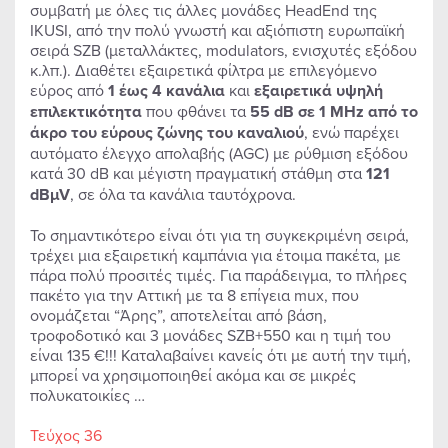
συμβατή με όλες τις άλλες μονάδες HeadEnd της
IKUSI, από την πολύ γνωστή και αξιόπιστη ευρωπαϊκή
σειρά SZB (μεταλλάκτες, modulators, ενισχυτές εξόδου
κ.λπ.). Διαθέτει εξαιρετικά φίλτρα με επιλεγόμενο
εύρος από
1 έως 4 κανάλια
και
εξαιρετικά υψηλή
επιλεκτικότητα
που φθάνει τα
55 dB σε 1 MHz από το
άκρο του εύρους ζώνης του καναλιού
, ενώ παρέχει
αυτόματο έλεγχο απολαβής (AGC) με ρύθμιση εξόδου
κατά 30 dB και μέγιστη πραγματική στάθμη στα
121
dBμV
, σε όλα τα κανάλια ταυτόχρονα.
Το σημαντικότερο είναι ότι για τη συγκεκριμένη σειρά,
τρέχει μια εξαιρετική καμπάνια για έτοιμα πακέτα, με
πάρα πολύ προσιτές τιμές. Για παράδειγμα, το πλήρες
πακέτο για την Αττική με τα 8 επίγεια mux, που
ονομάζεται “Άρης”, αποτελείται από βάση,
τροφοδοτικό και 3 μονάδες SZB+550 και η τιμή του
είναι 135 €!!! Καταλαβαίνει κανείς ότι με αυτή την τιμή,
μπορεί να χρησιμοποιηθεί ακόμα και σε μικρές
πολυκατοικίες …
Τεύχος 36