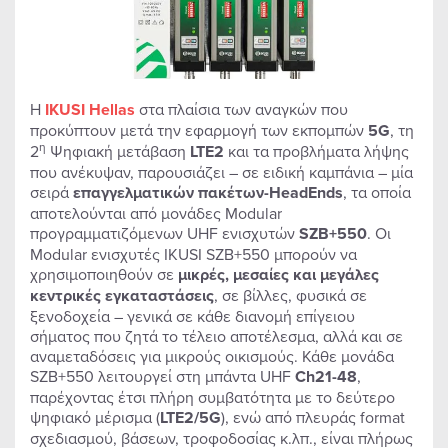
Η
IKUSI Hellas
στα πλαίσια των αναγκών που
προκύπτουν μετά την εφαρμογή των εκπομπών
5G
, τη
η
2
Ψηφιακή μετάβαση
LTE2
και τα προβλήματα λήψης
που ανέκυψαν, παρουσιάζει – σε ειδική καμπάνια – μία
σειρά
επαγγελματικών πακέτων-ΗeadΕnds
, τα οποία
αποτελούνται από μονάδες Modular
προγραμματιζόμενων UHF ενισχυτών
SZB+550
. Οι
Modular ενισχυτές IKUSI SZB+550 μπορούν να
χρησιμοποιηθούν σε
μικρές, μεσαίες και μεγάλες
κεντρικές εγκαταστάσεις
, σε βίλλες, φυσικά σε
ξενοδοχεία – γενικά σε κάθε διανομή επίγειου
σήματος που ζητά το τέλειο αποτέλεσμα, αλλά και σε
αναμεταδόσεις για μικρούς οικισμούς. Κάθε μονάδα
SZB+550 λειτουργεί στη μπάντα UHF
Ch21-48
,
παρέχοντας έτσι πλήρη συμβατότητα με το δεύτερο
ψηφιακό μέρισμα (
LTE2/5G
), ενώ από πλευράς format
σχεδιασμού, βάσεων, τροφοδοσίας κ.λπ., είναι πλήρως