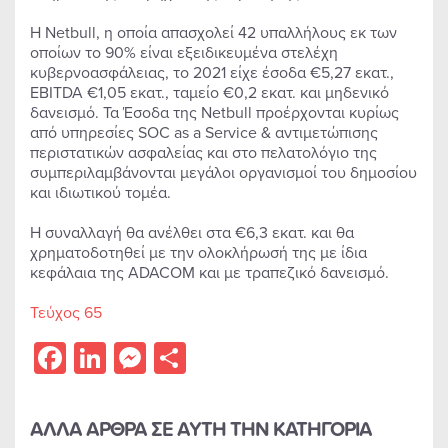
Η Netbull, η οποία απασχολεί 42 υπαλλήλους εκ των
οποίων το 90% είναι εξειδικευμένα στελέχη
κυβερνοασφάλειας, το 2021 είχε έσοδα €5,27 εκατ.,
EBITDA €1,05 εκατ., ταμείο €0,2 εκατ. και μηδενικό
δανεισμό. Τα Έσοδα της Netbull προέρχονται κυρίως
από υπηρεσίες SOC as a Service & αντιμετώπισης
περιστατικών ασφαλείας και στο πελατολόγιο της
συμπεριλαμβάνονται μεγάλοι οργανισμοί του δημοσίου
και ιδιωτικού τομέα.
Η συναλλαγή θα ανέλθει στα €6,3 εκατ. και θα
χρηματοδοτηθεί με την ολοκλήρωσή της με ίδια
κεφάλαια της ADACOM και με τραπεζικό δανεισμό.
Τεύχος 65
Facebook
LinkedIn
Messenger
Share
ΑΛΛΑ ΑΡΘΡΑ ΣΕ ΑΥΤΗ ΤΗΝ ΚΑΤΗΓΟΡΙΑ