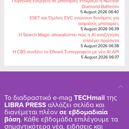
Πυρηνική ενέργεια σε μπαταρίες ετοιμάζει η Nuclear
Diamond Batteries
5 August 2026 06:40
ESET και Όμιλος EVC ενώνουν δυνάμεις για
ασφαλείς μπαταρίες
5 August 2026 06:39
Η Search Magic αποκαλύπτει πώς η AI αναζήτηση
επιλέγει προϊόντα
5 August 2026 06:38
Η CBS συνδέει το Εθνικό Τυπογραφείο με νέο AI API
5 August 2026 06:37
Το διαδραστικό e-mag
TΕCHmail
της
LIBRA PRESS
αλλάζει σελίδα και
διανέμεται πλέον
σε εβδομαδιαία
βάση
. Κάθε εβδομάδα επιλέγουμε τα
σημαντικότερα νέα, ειδήσεις και