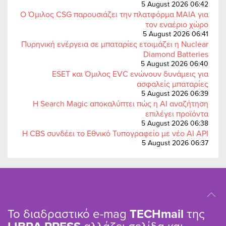
5 August 2026 06:42
Ο Όμιλος CSG παρουσιάζει την πλατφόρμα MAIA για
τον εναέριο χώρο
5 August 2026 06:41
Πυρηνική ενέργεια σε μπαταρίες ετοιμάζει η Nuclear
Diamond Batteries
5 August 2026 06:40
ESET και Όμιλος EVC ενώνουν δυνάμεις για
ασφαλείς μπαταρίες
5 August 2026 06:39
Η Search Magic αποκαλύπτει πώς η AI αναζήτηση
επιλέγει προϊόντα
5 August 2026 06:38
Η CBS συνδέει το Εθνικό Τυπογραφείο με νέο AI API
5 August 2026 06:37
Το διαδραστικό e-mag
TΕCHmail
της
αλλάζει σελίδα και