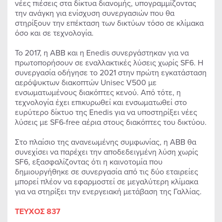
νέες πιέσεις στα δίκτυα διανομής, υπογραμμίζοντας
την ανάγκη για ενίσχυση συνεργασιών που θα
στηρίξουν την επέκταση των δικτύων τόσο σε κλίμακα
όσο και σε τεχνολογία.
Το 2017, η ABB και η Enedis συνεργάστηκαν για να
πρωτοπορήσουν σε εναλλακτικές λύσεις χωρίς SF6. Η
συνεργασία οδήγησε το 2021 στην πρώτη εγκατάσταση
αερόψυκτων διακοπτών Unisec V500 με
ενσωματωμένους διακόπτες κενού. Από τότε, η
τεχνολογία έχει επικυρωθεί και ενσωματωθεί στο
ευρύτερο δίκτυο της Enedis για να υποστηρίξει νέες
λύσεις με SF6-free αέρια στους διακόπτες του δικτύου.
Στο πλαίσιο της ανανεωμένης συμφωνίας, η ABB θα
συνεχίσει να παρέχει την αποδεδειγμένη λύση χωρίς
SF6, εξασφαλίζοντας ότι η καινοτομία που
δημιουργήθηκε σε συνεργασία από τις δύο εταιρείες
μπορεί πλέον να εφαρμοστεί σε μεγαλύτερη κλίμακα
για να στηρίξει την ενεργειακή μετάβαση της Γαλλίας.
ΤΕΥΧΟΣ 837