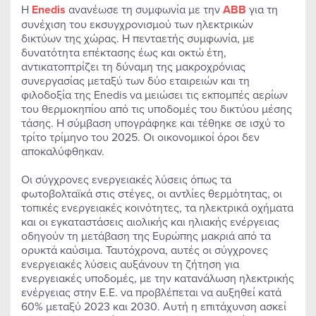
Η
Enedis
ανανέωσε τη συμφωνία με την
ABB
για τη
συνέχιση του εκσυγχρονισμού των ηλεκτρικών
δικτύων της χώρας. Η πενταετής συμφωνία, με
δυνατότητα επέκτασης έως και οκτώ έτη,
αντικατοπτρίζει τη δύναμη της μακροχρόνιας
συνεργασίας μεταξύ των δύο εταιρειών και τη
φιλοδοξία της Enedis να μειώσει τις εκπομπές αερίων
του θερμοκηπίου από τις υποδομές του δικτύου μέσης
τάσης. Η σύμβαση υπογράφηκε και τέθηκε σε ισχύ το
τρίτο τρίμηνο του 2025. Οι οικονομικοί όροι δεν
αποκαλύφθηκαν.
Οι σύγχρονες ενεργειακές λύσεις όπως τα
φωτοβολταϊκά στις στέγες, οι αντλίες θερμότητας, οι
τοπικές ενεργειακές κοινότητες, τα ηλεκτρικά οχήματα
και οι εγκαταστάσεις αιολικής και ηλιακής ενέργειας
οδηγούν τη μετάβαση της Ευρώπης μακριά από τα
ορυκτά καύσιμα. Ταυτόχρονα, αυτές οι σύγχρονες
ενεργειακές λύσεις αυξάνουν τη ζήτηση για
ενεργειακές υποδομές, με την κατανάλωση ηλεκτρικής
ενέργειας στην Ε.Ε. να προβλέπεται να αυξηθεί κατά
60% μεταξύ 2023 και 2030. Αυτή η επιτάχυνση ασκεί