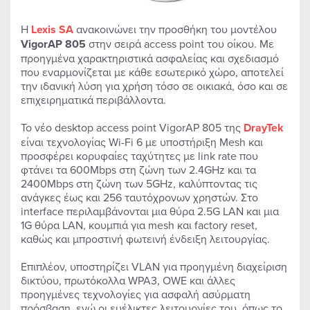
Η
Lexis
SA
ανακοινώνει την προσθήκη του μοντέλου
VigorAP 805
στην σειρά access point του οίκου. Με
προηγμένα χαρακτηριστικά ασφαλείας και σχεδιασμό
που εναρμονίζεται με κάθε εσωτερικό χώρο, αποτελεί
την ιδανική λύση για χρήση τόσο σε οικιακά, όσο και σε
επιχειρηματικά περιβάλλοντα.
Το νέο desktop access point VigorAP 805 της
DrayTek
είναι τεχνολογίας Wi-Fi 6 με υποστήριξη Mesh και
προσφέρει κορυφαίες ταχύτητες με link rate που
φτάνει τα 600Mbps στη ζώνη των 2.4GHz και τα
2400Mbps στη ζώνη των 5GHz, καλύπτοντας τις
ανάγκες έως και 256 ταυτόχρονων χρηστών. Στο
interface περιλαμβάνονται μια θύρα 2.5G LAN και μια
1G θύρα LAN, κουμπιά για mesh και factory reset,
καθώς και μπροστινή φωτεινή ένδειξη λειτουργίας.
Επιπλέον, υποστηρίζει VLAN για προηγμένη διαχείριση
δικτύου, πρωτόκολλα WPA3, OWE και άλλες
προηγμένες τεχνολογίες για ασφαλή ασύρματη
πρόσβαση, ενώ οι ευέλικτες λειτουργίες του, όπως το