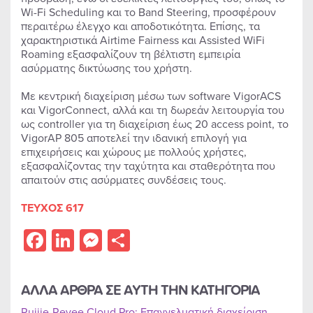
Wi-Fi Scheduling και το Band Steering, προσφέρουν
περαιτέρω έλεγχο και αποδοτικότητα. Επίσης, τα
χαρακτηριστικά Airtime Fairness και Assisted WiFi
Roaming εξασφαλίζουν τη βέλτιστη εμπειρία
ασύρματης δικτύωσης του χρήστη.
Με κεντρική διαχείριση μέσω των software VigorACS
και VigorConnect, αλλά και τη δωρεάν λειτουργία του
ως controller για τη διαχείριση έως 20 access point, το
VigorAP 805 αποτελεί την ιδανική επιλογή για
επιχειρήσεις και χώρους με πολλούς χρήστες,
εξασφαλίζοντας την ταχύτητα και σταθερότητα που
απαιτούν στις ασύρματες συνδέσεις τους.
ΤΕΥΧΟΣ 617
Facebook
LinkedIn
Messenger
Share
ΑΛΛΑ ΑΡΘΡΑ ΣΕ ΑΥΤΗ ΤΗΝ ΚΑΤΗΓΟΡΙΑ
Ruijie-Reyee Cloud Pro: Επαγγελματική διαχείριση