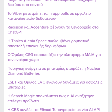
δικτύου από παντού
Το Viber μετατρέπει τα in-app polls σε εργαλείο
καταναλωτικών δεδομένων
Radisson και Accenture φέρνουν τα ξενοδοχεία στο
ChatGPT
Η Thales Alenia Space αναλαμβάνει ρομποτική
αποστολή επισκευής δορυφόρων
Ο Όμιλος CSG παρουσιάζει την πλατφόρμα MAIA για
τον εναέριο χώρο
Πυρηνική ενέργεια σε μπαταρίες ετοιμάζει η Nuclear
Diamond Batteries
ESET και Όμιλος EVC ενώνουν δυνάμεις για ασφαλείς
μπαταρίες
Η Search Magic αποκαλύπτει πώς η AI αναζήτηση
επιλέγει προϊόντα
Η CBS συνδέει το Εθνικό Τυπογραφείο με νέο AI API