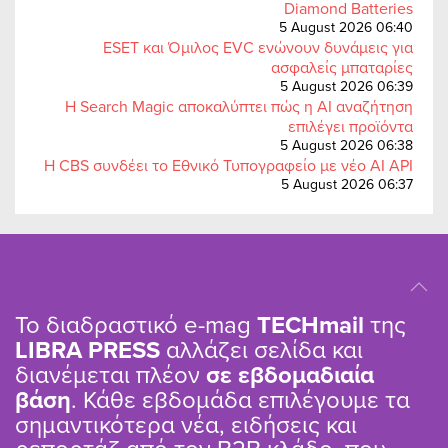
Diamond Batteries
5 August 2026 06:40
ESET και Όμιλος EVC ενώνουν δυνάμεις για
ασφαλείς μπαταρίες
5 August 2026 06:39
Η Search Magic αποκαλύπτει πώς η AI αναζήτηση
επιλέγει προϊόντα
5 August 2026 06:38
Η CBS συνδέει το Εθνικό Τυπογραφείο με νέο AI API
5 August 2026 06:37
Το διαδραστικό e-mag
TΕCHmail
της
LIBRA PRESS
αλλάζει σελίδα και
διανέμεται πλέον
σε εβδομαδιαία
βάση
. Κάθε εβδομάδα επιλέγουμε τα
σημαντικότερα νέα, ειδήσεις και
ρεπορτάζ από τον B2B κλάδο, που