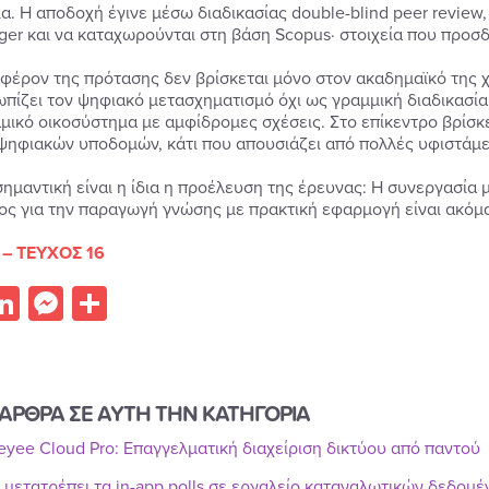
α. Η αποδοχή έγινε μέσω διαδικασίας double-blind peer review,
nger και να καταχωρούνται στη βάση Scopus· στοιχεία που προσ
αφέρον της πρότασης δεν βρίσκεται μόνο στον ακαδημαϊκό της 
ωπίζει τον ψηφιακό μετασχηματισμό όχι ως γραμμική διαδικασί
μικό οικοσύστημα με αμφίδρομες σχέσεις. Στο επίκεντρο βρίσκε
ψηφιακών υποδομών, κάτι που απουσιάζει από πολλές υφιστάμε
σημαντική είναι η ίδια η προέλευση της έρευνας: Η συνεργασία 
ος για την παραγωγή γνώσης με πρακτική εφαρμογή είναι ακόμα
 – ΤΕΥΧΟΣ 16
acebook
LinkedIn
Messenger
Share
ΑΡΘΡΑ ΣΕ ΑΥΤΗ ΤΗΝ ΚΑΤΗΓΟΡΙΑ
Reyee Cloud Pro: Επαγγελματική διαχείριση δικτύου από παντού
r μετατρέπει τα in-app polls σε εργαλείο καταναλωτικών δεδομ