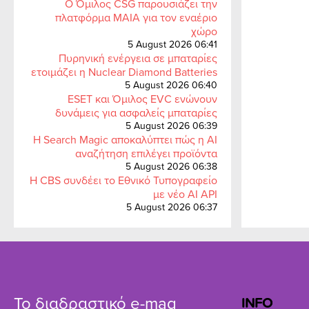
Ο Όμιλος CSG παρουσιάζει την
πλατφόρμα MAIA για τον εναέριο
χώρο
5 August 2026 06:41
Πυρηνική ενέργεια σε μπαταρίες
ετοιμάζει η Nuclear Diamond Batteries
5 August 2026 06:40
ESET και Όμιλος EVC ενώνουν
δυνάμεις για ασφαλείς μπαταρίες
5 August 2026 06:39
Η Search Magic αποκαλύπτει πώς η AI
αναζήτηση επιλέγει προϊόντα
5 August 2026 06:38
Η CBS συνδέει το Εθνικό Τυπογραφείο
με νέο AI API
5 August 2026 06:37
Το διαδραστικό e-mag
INFO