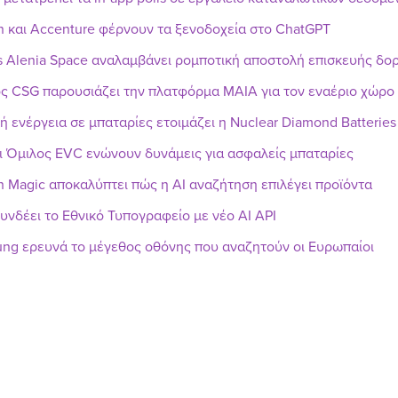
n και Accenture φέρνουν τα ξενοδοχεία στο ChatGPT
s Alenia Space αναλαμβάνει ρομποτική αποστολή επισκευής δ
ς CSG παρουσιάζει την πλατφόρμα MAIA για τον εναέριο χώρο
ή ενέργεια σε μπαταρίες ετοιμάζει η Nuclear Diamond Batteries
ι Όμιλος EVC ενώνουν δυνάμεις για ασφαλείς μπαταρίες
h Magic αποκαλύπτει πώς η AI αναζήτηση επιλέγει προϊόντα
υνδέει το Εθνικό Τυπογραφείο με νέο AI API
ng ερευνά το μέγεθος οθόνης που αναζητούν οι Ευρωπαίοι