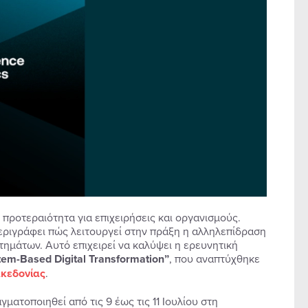
προτεραιότητα για επιχειρήσεις και οργανισμούς.
περιγράφει πώς λειτουργεί στην πράξη η αλληλεπίδραση
ημάτων. Αυτό επιχειρεί να καλύψει η ερευνητική
tem-
Based
Digital
Transformation”
, που αναπτύχθηκε
κεδονίας
.
γματοποιηθεί από τις 9 έως τις 11 Ιουλίου στη