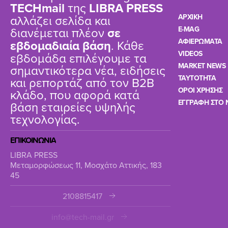
TΕCHmail
της
LIBRA PRESS
αλλάζει σελίδα και
ΑΡΧΙΚΗ
διανέμεται πλέον
σε
E-MAG
ΑΦΙΕΡΩΜΑΤΑ
εβδομαδιαία βάση
. Κάθε
VIDEOS
εβδομάδα επιλέγουμε τα
MARKET NEWS
σημαντικότερα νέα, ειδήσεις
TAYTOTHTA
και ρεπορτάζ από τον B2B
ΟΡΟΙ ΧΡΗΣΗΣ
κλάδο, που αφορά κατά
ΕΓΓΡΑΦΗ ΣΤΟ 
βάση εταιρείες υψηλής
τεχνολογίας.
ΕΠΙΚΟΙΝΩΝΙΑ
LIBRA PRESS
Μεταμορφώσεως 11, Μοσχάτο Αττικής, 183
45
2108815417
info@tech-mail.gr