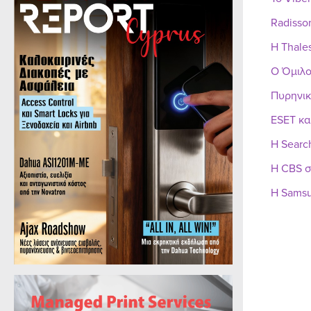
Radisso
Η Thale
Ο Όμιλο
Πυρηνικ
ESET κα
Η Searc
Η CBS σ
Η Samsu