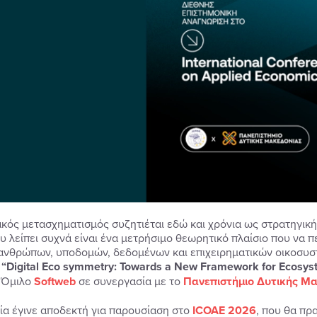
κός μετασχηματισμός συζητιέται εδώ και χρόνια ως στρατηγική 
υ λείπει συχνά είναι ένα μετρήσιμο θεωρητικό πλαίσιο που να 
ανθρώπων, υποδομών, δεδομένων και επιχειρηματικών οικοσυστ
α
“
Digital
Eco
symmetry:
Towards
a
New
Framework
for
Ecosys
 Όμιλο
Softweb
σε συνεργασία με το
Πανεπιστήμιο Δυτικής Μα
ία έγινε αποδεκτή για παρουσίαση στο
ICOAE 2026
, που θα πρα