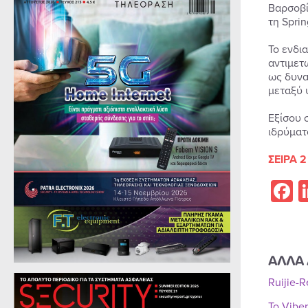
Βαρσοβί
τη Spri
Το ενδι
αντιμετ
ως δυνα
μεταξύ 
Εξίσου 
ιδρύματ
ΣΕΙΡΑ 2
F
ΑΛΛΑ 
Ruijie-
Το Vibe