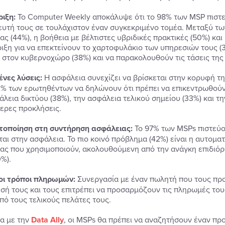
ιξη:
Το Computer Weekly αποκάλυψε ότι το 98% των MSP πιστεύ
υτή τους σε τουλάχιστον έναν συγκεκριμένο τομέα. Μεταξύ τω
ς (44%), η βοήθεια με βέλτιστες υβριδικές πρακτικές (50%) και
ιξη για να επεκτείνουν το χαρτοφυλάκιο των υπηρεσιών τους (3
 στον κυβερνοχώρο (38%) και να παρακολουθούν τις τάσεις της 
νες λύσεις:
Η ασφάλεια συνεχίζει να βρίσκεται στην κορυφή τη
2% των ερωτηθέντων να δηλώνουν ότι πρέπει να επικεντρωθούν
άλεια δικτύου (38%), την ασφάλεια τελικού σημείου (33%) και τ
ερες προκλήσεις.
τοποίηση στη συντήρηση ασφάλειας:
Το 97% των MSPs πιστεύο
ται στην ασφάλεια. Το πιο κοινό πρόβλημα (42%) είναι η αυτομ
ας που χρησιμοποιούν, ακολουθούμενη από την ανάγκη επιδιό
%).
οι τρόποι πληρωμών:
Συνεργασία με έναν πωλητή που τους πρ
ησή τους και τους επιτρέπει να προσαρμόζουν τις πληρωμές το
πό τους τελικούς πελάτες τους.
α με την
Data Ally
, oι MSPs θα πρέπει να αναζητήσουν έναν π