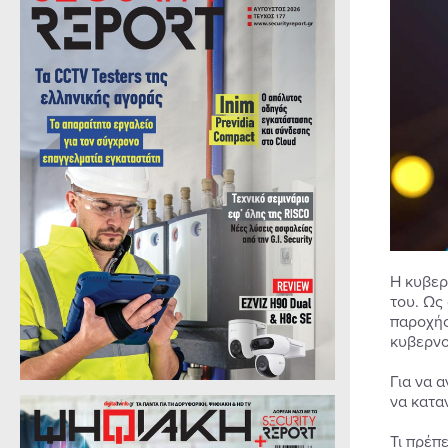
Η κυβερ
του. Ως
παροχής
κυβερνο
Για να 
να κατα
Τι πρέπ