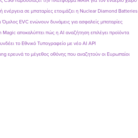
ς CSG παρουσιάζει την πλατφόρμα MAIA για τον εναέριο χώρο
ή ενέργεια σε μπαταρίες ετοιμάζει η Nuclear Diamond Batteries
ι Όμιλος EVC ενώνουν δυνάμεις για ασφαλείς μπαταρίες
h Magic αποκαλύπτει πώς η AI αναζήτηση επιλέγει προϊόντα
υνδέει το Εθνικό Τυπογραφείο με νέο AI API
ng ερευνά το μέγεθος οθόνης που αναζητούν οι Ευρωπαίοι