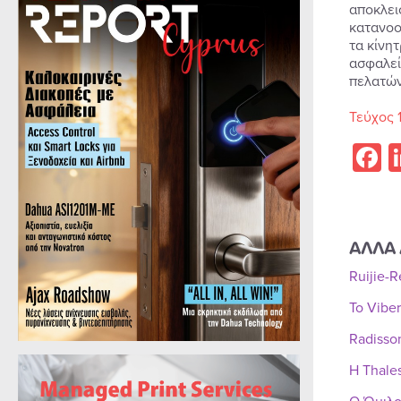
αποκλει
κατανοο
τα κίνη
ασφαλεί
πελατών
Τεύχος 
F
ΑΛΛΑ 
Ruijie-
Το Vibe
Radisso
Η Thale