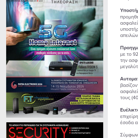
Υποστήρ
προμηθε
ασφαλεία
υποστήρ
απειλών
Προηγμέ
με το 9
την ασφ
μεγαλύτ
Αυτομα
βασίζον
ασφαλεί
τους (40
Ευέλικτ
επιχείρ
έσοδα α
Σύμφων