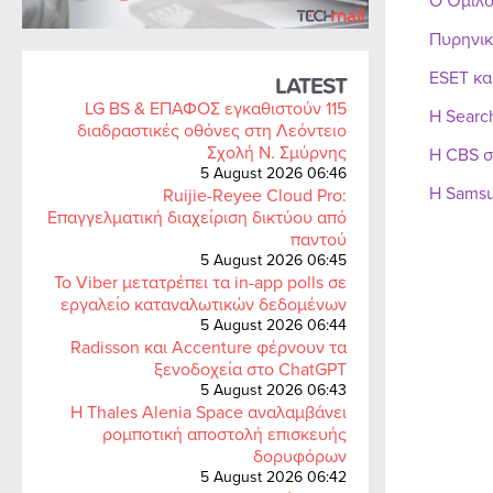
Ο Όμιλο
Πυρηνικ
ESET κα
LATEST
LG BS & ΕΠΑΦΟΣ εγκαθιστούν 115
Η Searc
διαδραστικές οθόνες στη Λεόντειο
Σχολή Ν. Σμύρνης
Η CBS σ
5 August 2026 06:46
Η Samsu
Ruijie-Reyee Cloud Pro:
Επαγγελματική διαχείριση δικτύου από
παντού
5 August 2026 06:45
Το Viber μετατρέπει τα in-app polls σε
εργαλείο καταναλωτικών δεδομένων
5 August 2026 06:44
Radisson και Accenture φέρνουν τα
ξενοδοχεία στο ChatGPT
5 August 2026 06:43
Η Thales Alenia Space αναλαμβάνει
ρομποτική αποστολή επισκευής
δορυφόρων
5 August 2026 06:42