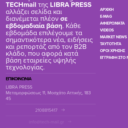
TΕCHmail
της
LIBRA PRESS
αλλάζει σελίδα και
ΑΡΧΙΚΗ
διανέμεται πλέον
σε
E-MAG
ΑΦΙΕΡΩΜΑΤΑ
εβδομαδιαία βάση
. Κάθε
VIDEOS
εβδομάδα επιλέγουμε τα
MARKET NEWS
σημαντικότερα νέα, ειδήσεις
TAYTOTHTA
και ρεπορτάζ από τον B2B
ΟΡΟΙ ΧΡΗΣΗΣ
κλάδο, που αφορά κατά
ΕΓΓΡΑΦΗ ΣΤΟ 
βάση εταιρείες υψηλής
τεχνολογίας.
ΕΠΙΚΟΙΝΩΝΙΑ
LIBRA PRESS
Μεταμορφώσεως 11, Μοσχάτο Αττικής, 183
45
2108815417
info@tech-mail.gr