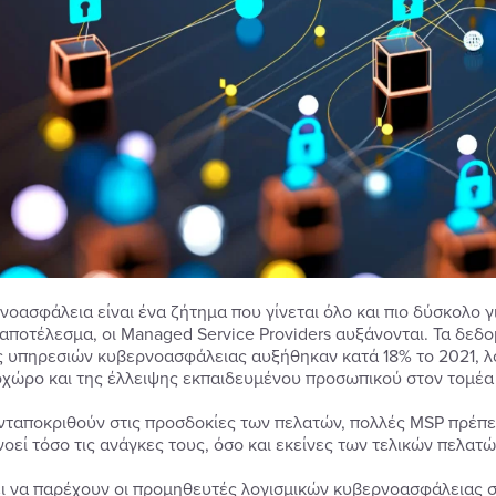
νοασφάλεια είναι ένα ζήτημα που γίνεται όλο και πιο δύσκολο γι
 αποτέλεσμα, οι Managed Service Providers αυξάνονται. Τα δεδομ
 υπηρεσιών κυβερνοασφάλειας αυξήθηκαν κατά 18% το 2021, λ
χώρο και της έλλειψης εκπαιδευμένου προσωπικού στον τομέα
ανταποκριθούν στις προσδοκίες των πελατών, πολλές MSP πρέπ
νοεί τόσο τις ανάγκες τους, όσο και εκείνες των τελικών πελατώ
ει να παρέχουν οι προμηθευτές λογισμικών κυβερνοασφάλειας σ