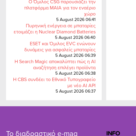
Ο Όμιλος CSG παρουσιάζει την
πλατφόρμα MAIA για τον εναέριο
χώρο
5 August 2026 06:41
Πυρηνική ενέργεια σε μπαταρίες
ετοιμάζει η Nuclear Diamond Batteries
5 August 2026 06:40
ESET και Όμιλος EVC ενώνουν
δυνάμεις για ασφαλείς μπαταρίες
5 August 2026 06:39
Η Search Magic αποκαλύπτει πώς η AI
αναζήτηση επιλέγει προϊόντα
5 August 2026 06:38
Η CBS συνδέει το Εθνικό Τυπογραφείο
με νέο AI API
5 August 2026 06:37
Το διαδραστικό e-mag
INFO