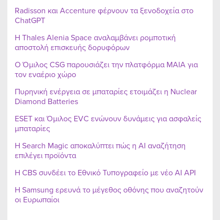
Radisson και Accenture φέρνουν τα ξενοδοχεία στο
ChatGPT
Η Thales Alenia Space αναλαμβάνει ρομποτική
αποστολή επισκευής δορυφόρων
Ο Όμιλος CSG παρουσιάζει την πλατφόρμα MAIA για
τον εναέριο χώρο
Πυρηνική ενέργεια σε μπαταρίες ετοιμάζει η Nuclear
Diamond Batteries
ESET και Όμιλος EVC ενώνουν δυνάμεις για ασφαλείς
μπαταρίες
Η Search Magic αποκαλύπτει πώς η AI αναζήτηση
επιλέγει προϊόντα
Η CBS συνδέει το Εθνικό Τυπογραφείο με νέο AI API
Η Samsung ερευνά το μέγεθος οθόνης που αναζητούν
οι Ευρωπαίοι