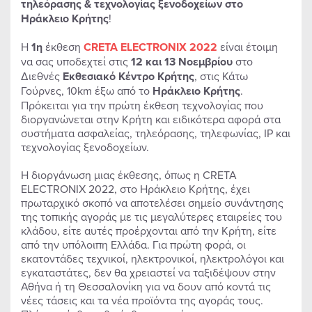
τηλεόρασης & τεχνολογίας ξενοδοχείων στο
Ηράκλειο Κρήτης
!
Η
1η
έκθεση
CRETA ELECTRONIX 2022
είναι έτοιμη
να σας υποδεχτεί στις
12 και 13 Νοεμβρίου
στο
Διεθνές
Εκθεσιακό Κέντρο Κρήτης
, στις Κάτω
Γούρνες, 10km έξω από το
Ηράκλειο Κρήτης
.
Πρόκειται για την πρώτη έκθεση τεχνολογίας που
διοργανώνεται στην Κρήτη και ειδικότερα αφορά στα
συστήματα ασφαλείας, τηλεόρασης, τηλεφωνίας, IP και
τεχνολογίας ξενοδοχείων.
Η διοργάνωση μιας έκθεσης, όπως η CRETA
ELECTRONIX 2022, στο Ηράκλειο Κρήτης, έχει
πρωταρχικό σκοπό να αποτελέσει σημείο συνάντησης
της τοπικής αγοράς με τις μεγαλύτερες εταιρείες του
κλάδου, είτε αυτές προέρχονται από την Κρήτη, είτε
από την υπόλοιπη Ελλάδα. Για πρώτη φορά, οι
εκατοντάδες τεχνικοί, ηλεκτρονικοί, ηλεκτρολόγοι και
εγκαταστάτες, δεν θα χρειαστεί να ταξιδέψουν στην
Αθήνα ή τη Θεσσαλονίκη για να δουν από κοντά τις
νέες τάσεις και τα νέα προϊόντα της αγοράς τους.