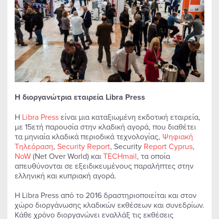
Η διοργανώτρια εταιρεία Libra Press
Η
Libra Press
είναι μια καταξιωμένη εκδοτική εταιρεία,
με 15ετή παρουσία στην κλαδική αγορά, που διαθέτει
τα μηνιαία κλαδικά περιοδικά τεχνολογίας,
Ψηφιακή
Τηλεόραση
,
Security Report
, Security
Report Cyprus
,
NoW
(Net Over World) και
TECHmail
, τα οποία
απευθύνονται σε εξειδικευμένους παραλήπτες στην
ελληνική και κυπριακή αγορά.
Η Libra Press από το 2016 δραστηριοποιείται και στον
χώρο διοργάνωσης κλαδικών εκθέσεων και συνεδρίων.
Κάθε χρόνο διοργανώνει εναλλάξ τις εκθέσεις