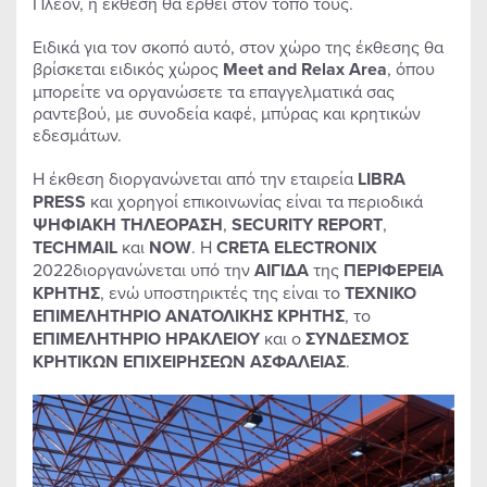
Πλέον, η έκθεση θα έρθει στον τόπο τους.
Ειδικά για τον σκοπό αυτό, στον χώρο της έκθεσης θα
βρίσκεται ειδικός χώρος
Meet
and
Relax
Area
, όπου
μπορείτε να οργανώσετε τα επαγγελματικά σας
ραντεβού, με συνοδεία καφέ, μπύρας και κρητικών
εδεσμάτων.
Η έκθεση διοργανώνεται από την εταιρεία
LIBRA
PRESS
και χορηγοί επικοινωνίας είναι τα περιοδικά
ΨΗΦΙΑΚΗ
ΤΗΛΕΟΡΑΣΗ
,
SECURITY
REPORT
,
TECHMAIL
και
NOW
. Η
CRETA
ELECTRONIX
2022διοργανώνεται υπό την
ΑΙΓΙΔΑ
της
ΠΕΡΙΦΕΡΕΙΑ
ΚΡΗΤΗΣ
, ενώ υποστηρικτές της είναι το
ΤΕΧΝΙΚΟ
ΕΠΙΜΕΛΗΤΗΡΙΟ ΑΝΑΤΟΛΙΚΗΣ ΚΡΗΤΗΣ
, το
ΕΠΙΜΕΛΗΤΗΡΙΟ
ΗΡΑΚΛΕΙΟΥ
και ο
ΣΥΝΔΕΣΜΟΣ
ΚΡΗΤΙΚΩΝ
ΕΠΙΧΕΙΡΗΣΕΩΝ
ΑΣΦΑΛΕΙΑΣ
.