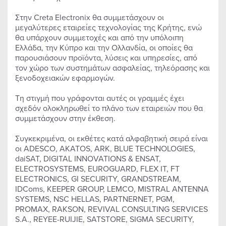
Στην Creta Electronix θα συμμετάσχουν οι
μεγαλύτερες εταιρείες τεχνολογίας της Κρήτης, ενώ
θα υπάρχουν συμμετοχές και από την υπόλοιπη
Ελλάδα, την Κύπρο και την Ολλανδία, οι οποίες θα
παρουσιάσουν προϊόντα, λύσεις και υπηρεσίες, από
τον χώρο των συστημάτων ασφαλείας, τηλεόρασης και
ξενοδοχειακών εφαρμογών.
Τη στιγμή που γράφονται αυτές οι γραμμές έχει
σχεδόν ολοκληρωθεί το πλάνο των εταιρειών που θα
συμμετάσχουν στην έκθεση.
Συγκεκριμένα, οι εκθέτες κατά αλφαβητική σειρά είναι
οι ADESCO, AKATOS, ARK, BLUE TECHNOLOGIES,
daiSAT, DIGITAL INNOVATIONS & ENSAT,
ELECTROSYSTEMS, EUROGUARD, FLEX IT, FT
ELECTRONICS, GI SECURITY, GRANDSTREAM,
IDComs, KEEPER GROUP, LEMCO, MISTRAL ANTENNA
SYSTEMS, NSC HELLAS, PARTNERNET, PGM,
PROMAX, RAKSON, REVIVAL CONSULTING SERVICES
S.A., REYEE-RUIJIE, SATSTORE, SIGMA SECURITY,