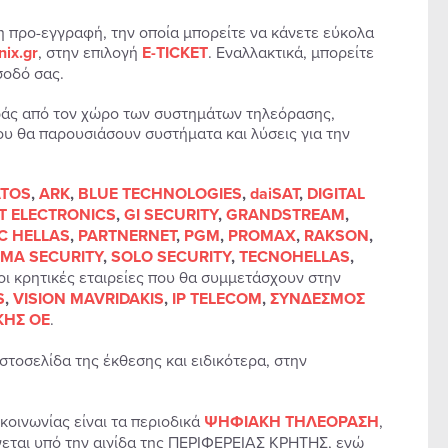
 η προ-εγγραφή, την οποία μπορείτε να κάνετε εύκολα
nix.gr
, στην επιλογή
Ε-TICKET
. Εναλλακτικά, μπορείτε
σοδό σας.
οράς από τον χώρο των συστημάτων τηλεόρασης,
ου θα παρουσιάσουν συστήματα και λύσεις για την
TOS
,
ARK
,
BLUE TECHNOLOGIES
,
daiSAT
,
DIGITAL
T ELECTRONICS
,
GI SECURITY
,
GRANDSTREAM
,
C HELLAS
,
PARTNERNET
,
PGM
,
PROMAX
,
RAKSON
,
GMA SECURITY
,
SOLO SECURITY
,
TECNOHELLAS
,
 οι κρητικές εταιρείες που θα συμμετάσχουν στην
S
,
VISION MAVRIDAKIS
,
IP TELECOM
,
ΣΥΝΔΕΣΜΟΣ
ΚΗΣ ΟΕ
.
στοσελίδα της έκθεσης και ειδικότερα, στην
κοινωνίας είναι τα περιοδικά
ΨΗΦΙΑΚΗ ΤΗΛΕΟΡΑΣΗ
,
ώνεται υπό την αιγίδα της ΠΕΡΙΦΕΡΕΙΑΣ ΚΡΗΤΗΣ, ενώ