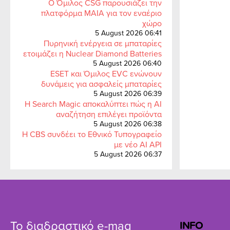
Ο Όμιλος CSG παρουσιάζει την
πλατφόρμα MAIA για τον εναέριο
χώρο
5 August 2026 06:41
Πυρηνική ενέργεια σε μπαταρίες
ετοιμάζει η Nuclear Diamond Batteries
5 August 2026 06:40
ESET και Όμιλος EVC ενώνουν
δυνάμεις για ασφαλείς μπαταρίες
5 August 2026 06:39
Η Search Magic αποκαλύπτει πώς η AI
αναζήτηση επιλέγει προϊόντα
5 August 2026 06:38
Η CBS συνδέει το Εθνικό Τυπογραφείο
με νέο AI API
5 August 2026 06:37
Το διαδραστικό e-mag
INFO