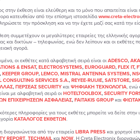
ος στην έκθεση είναι ελεύθερη και το μόνο που απαιτείται είναι
γορα κατευθείαν από την επίσημη ιστοσελίδα
www.creta-electro
ληρώσετε την πρόσκληση και να την έχετε μαζί σας κατά την εί
θεση συμμετέχουν οι μεγαλύτερες εταιρείες της ελληνικής αγ
ας και δικτύων – τηλεφωνίας, ενώ δεν λείπουν και οι εκθέτες π
ειακή αγορά.
ιμένα, οι εκθέτες κατά αλφαβητική σειρά είναι οι
ADESCO
,
AKA
TIONS & ENSAT
,
ELECTROSYSTEMS
,
EUROGUARD
,
FLEX IT
,
F
,
KEEPER GROUP
,
LEMCO,
MISTRAL ANTENNA SYSTEMS
,
NS
L CONSULTING SERVICES S.A.
,
REYEE-RUIJIE
,
SATSTORE
,
SI
ΕΛΛΑΣ
,
ΠΕΡΣΕΑΣ SECURITY
και
ΨΗΦΙΑΚΗ ΤΕΧΝΟΛΟΓΙΑ
, ενώ
είναι με αλφαβητική σειρά οι
HOTELTOOLBOX
,
SECURITY FOR
ΩΝ ΕΠΙΧΕΙΡΗΣΕΩΝ ΑΣΦΑΛΕΙΑΣ
,
FAITAKIS GROUP
και
ΦΙΩΤΑ
κότερες πληροφορίες για τους εκθέτες μπορείτε να δείτε στην ι
ηγορία
ΚΑΤΑΛΟΓΟΣ ΕΚΘΕΤΩΝ
.
η διοργανώνεται από την εταιρεία
LIBRA PRESS
και χορηγοί επι
TY REPORT
,
TECHMAIL
και
NOW
. Η Creta Electronix διοργαν