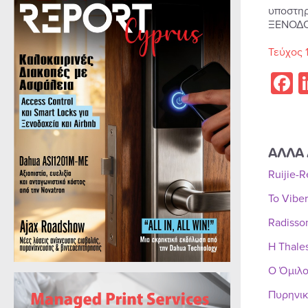
υποστηρ
ΞΕΝΟΔΟ
Τεύχος 
F
ΑΛΛΑ 
Ruijie-
Το Vibe
Radisso
Η Thale
Ο Όμιλο
Πυρηνικ