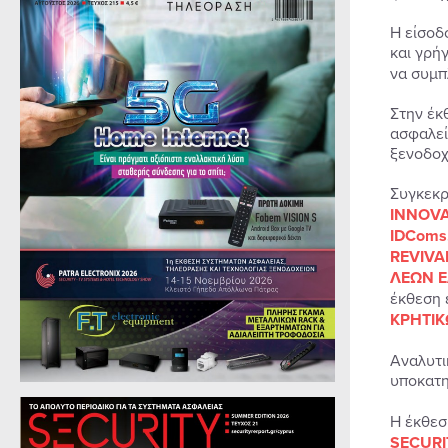
Η είσοδ
και γρή
να συμπ
Στην έκ
ασφαλεί
ξενοδοχ
Συγκεκρ
INNOVA
IDComs
REVIVA
ΛΕΩΝ 
έκθεση 
ΚΡΗΤΙΚ
Αναλυτι
υποκατ
Η έκθεσ
SECURI