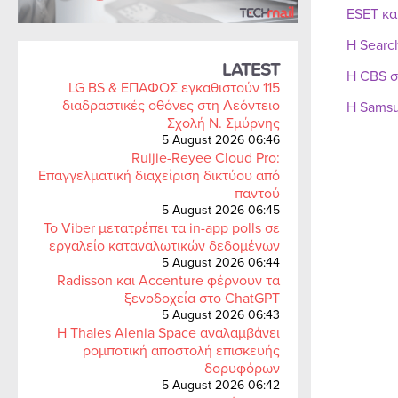
ESET κα
Η Searc
LATEST
Η CBS σ
LG BS & ΕΠΑΦΟΣ εγκαθιστούν 115
διαδραστικές οθόνες στη Λεόντειο
Η Samsu
Σχολή Ν. Σμύρνης
5 August 2026 06:46
Ruijie-Reyee Cloud Pro:
Επαγγελματική διαχείριση δικτύου από
παντού
5 August 2026 06:45
Το Viber μετατρέπει τα in-app polls σε
εργαλείο καταναλωτικών δεδομένων
5 August 2026 06:44
Radisson και Accenture φέρνουν τα
ξενοδοχεία στο ChatGPT
5 August 2026 06:43
Η Thales Alenia Space αναλαμβάνει
ρομποτική αποστολή επισκευής
δορυφόρων
5 August 2026 06:42