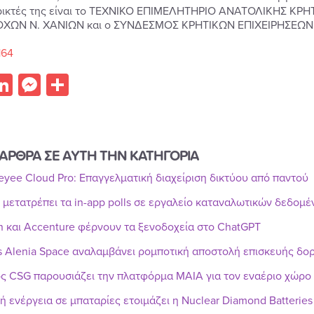
ικτές της είναι το ΤΕΧΝΙΚΟ ΕΠΙΜΕΛΗΤΗΡΙΟ ΑΝΑΤΟΛΙΚΗΣ ΚΡ
ΧΩΝ Ν. ΧΑΝΙΩΝ και ο ΣΥΝΔΕΣΜΟΣ ΚΡΗΤΙΚΩΝ ΕΠΙΧΕΙΡΗΣΕΩΝ
164
acebook
LinkedIn
Messenger
Share
ΑΡΘΡΑ ΣΕ ΑΥΤΗ ΤΗΝ ΚΑΤΗΓΟΡΙΑ
Reyee Cloud Pro: Επαγγελματική διαχείριση δικτύου από παντού
r μετατρέπει τα in-app polls σε εργαλείο καταναλωτικών δεδομ
n και Accenture φέρνουν τα ξενοδοχεία στο ChatGPT
s Alenia Space αναλαμβάνει ρομποτική αποστολή επισκευής δ
ς CSG παρουσιάζει την πλατφόρμα MAIA για τον εναέριο χώρο
ή ενέργεια σε μπαταρίες ετοιμάζει η Nuclear Diamond Batteries