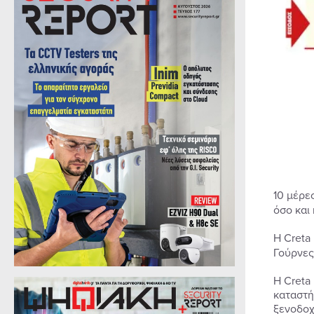
10 μέρε
όσο και 
Η Creta
Γούρνες 
H Creta
καταστή
ξενοδοχ