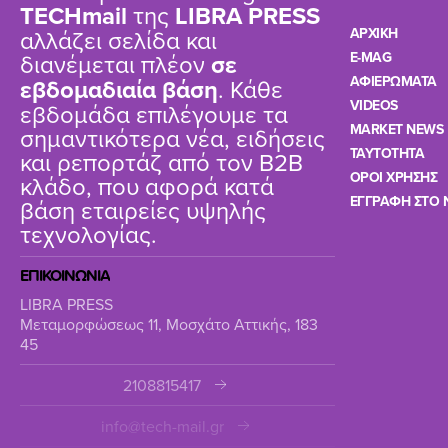
TΕCHmail
της
LIBRA PRESS
αλλάζει σελίδα και
ΑΡΧΙΚΗ
διανέμεται πλέον
σε
E-MAG
ΑΦΙΕΡΩΜΑΤΑ
εβδομαδιαία βάση
. Κάθε
VIDEOS
εβδομάδα επιλέγουμε τα
MARKET NEWS
σημαντικότερα νέα, ειδήσεις
TAYTOTHTA
και ρεπορτάζ από τον B2B
ΟΡΟΙ ΧΡΗΣΗΣ
κλάδο, που αφορά κατά
ΕΓΓΡΑΦΗ ΣΤΟ 
βάση εταιρείες υψηλής
τεχνολογίας.
ΕΠΙΚΟΙΝΩΝΙΑ
LIBRA PRESS
Μεταμορφώσεως 11, Μοσχάτο Αττικής, 183
45
2108815417
info@tech-mail.gr