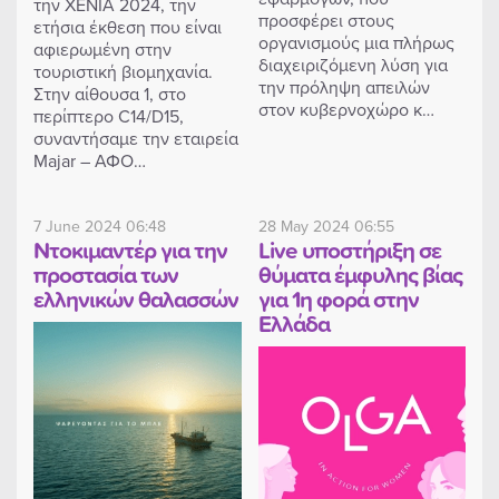
την XENIA 2024, την
προσφέρει στους
ετήσια έκθεση που είναι
οργανισμούς μια πλήρως
αφιερωμένη στην
διαχειριζόμενη λύση για
τουριστική βιομηχανία.
την πρόληψη απειλών
Στην αίθουσα 1, στο
στον κυβερνοχώρο κ…
περίπτερο C14/D15,
συναντήσαμε την εταιρεία
Majar – ΑΦΟ…
7 June 2024 06:48
28 May 2024 06:55
Ντοκιμαντέρ για την
Live υποστήριξη σε
προστασία των
θύματα έμφυλης βίας
ελληνικών θαλασσών
για 1η φορά στην
Ελλάδα