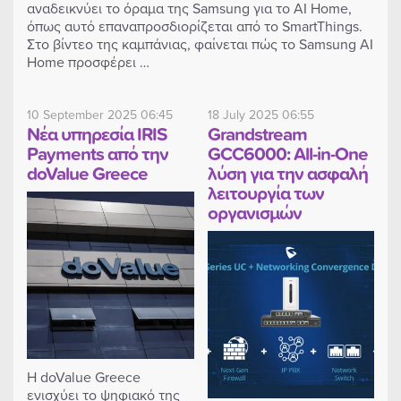
αναδεικνύει το όραμα της Samsung για το AI Home,
όπως αυτό επαναπροσδιορίζεται από το SmartThings.
Στο βίντεο της καμπάνιας, φαίνεται πώς το Samsung AI
Home προσφέρει …
10 September 2025 06:45
18 July 2025 06:55
Νέα υπηρεσία IRIS
Grandstream
Payments από την
GCC6000: All-in-One
doValue Greece
λύση για την ασφαλή
λειτουργία των
οργανισμών
H doValue Greece
ενισχύει το ψηφιακό της