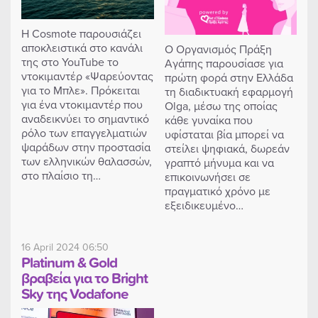
Η Cosmote παρουσιάζει
αποκλειστικά στο κανάλι
Ο Οργανισμός Πράξη
της στο YouTube το
Αγάπης παρουσίασε για
ντοκιμαντέρ «Ψαρεύοντας
πρώτη φορά στην Ελλάδα
για το Μπλε». Πρόκειται
τη διαδικτυακή εφαρμογή
για ένα ντοκιμαντέρ που
Olga, μέσω της οποίας
αναδεικνύει το σημαντικό
κάθε γυναίκα που
ρόλο των επαγγελματιών
υφίσταται βία μπορεί να
ψαράδων στην προστασία
στείλει ψηφιακά, δωρεάν
των ελληνικών θαλασσών,
γραπτό μήνυμα και να
στο πλαίσιο τη…
επικοινωνήσει σε
πραγματικό χρόνο με
εξειδικευμένο…
16 April 2024 06:50
Platinum & Gold
βραβεία για το Bright
Sky της Vodafone