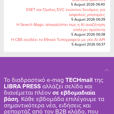
5 August 2026 06:40
ESET και Όμιλος EVC ενώνουν δυνάμεις για
ασφαλείς μπαταρίες
5 August 2026 06:39
Η Search Magic αποκαλύπτει πώς η AI αναζήτηση
επιλέγει προϊόντα
5 August 2026 06:38
Η CBS συνδέει το Εθνικό Τυπογραφείο με νέο AI API
5 August 2026 06:37
Το διαδραστικό e-mag
TΕCHmail
της
LIBRA PRESS
αλλάζει σελίδα και
διανέμεται πλέον
σε εβδομαδιαία
βάση
. Κάθε εβδομάδα επιλέγουμε τα
σημαντικότερα νέα, ειδήσεις και
ρεπορτάζ από τον B2B κλάδο, που