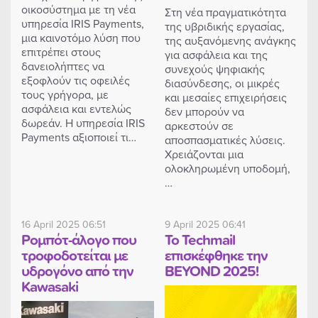
οικοσύστημα με τη νέα
Στη νέα πραγματικότητα
υπηρεσία IRIS Payments,
της υβριδικής εργασίας,
μια καινοτόμο λύση που
της αυξανόμενης ανάγκης
επιτρέπει στους
για ασφάλεια και της
δανειολήπτες να
συνεχούς ψηφιακής
εξοφλούν τις οφειλές
διασύνδεσης, οι μικρές
τους γρήγορα, με
και μεσαίες επιχειρήσεις
ασφάλεια και εντελώς
δεν μπορούν να
δωρεάν. Η υπηρεσία IRIS
αρκεστούν σε
Payments αξιοποιεί τι…
αποσπασματικές λύσεις.
Χρειάζονται μια
ολοκληρωμένη υποδομή,
…
16 April 2025 06:51
9 April 2025 06:41
Ρομπότ-άλογο που
Το Techmail
τροφοδοτείται με
επισκέφθηκε την
υδρογόνο από την
BEYOND 2025!
Kawasaki