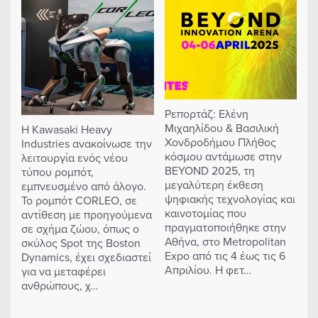
Ρεπορτάζ: Ελένη
Μιχαηλίδου & Βασιλική
Η Kawasaki Heavy
Χονδροδήμου Πλήθος
Industries ανακοίνωσε την
κόσμου αντάμωσε στην
λειτουργία ενός νέου
BEYOND 2025, τη
τύπου ρομπότ,
μεγαλύτερη έκθεση
εμπνευσμένο από άλογο.
ψηφιακής τεχνολογίας και
Το ρομπότ CORLEO, σε
καινοτομίας που
αντίθεση με προηγούμενα
πραγματοποιήθηκε στην
σε σχήμα ζώου, όπως ο
Αθήνα, στο Metropolitan
σκύλος Spot της Boston
Expo από τις 4 έως τις 6
Dynamics, έχει σχεδιαστεί
Απριλίου. Η φετ…
για να μεταφέρει
ανθρώπους, χ…