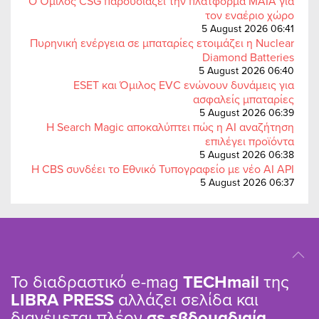
Ο Όμιλος CSG παρουσιάζει την πλατφόρμα MAIA για
τον εναέριο χώρο
5 August 2026 06:41
Πυρηνική ενέργεια σε μπαταρίες ετοιμάζει η Nuclear
Diamond Batteries
5 August 2026 06:40
ESET και Όμιλος EVC ενώνουν δυνάμεις για
ασφαλείς μπαταρίες
5 August 2026 06:39
Η Search Magic αποκαλύπτει πώς η AI αναζήτηση
επιλέγει προϊόντα
5 August 2026 06:38
Η CBS συνδέει το Εθνικό Τυπογραφείο με νέο AI API
5 August 2026 06:37
Το διαδραστικό e-mag
TΕCHmail
της
LIBRA PRESS
αλλάζει σελίδα και
διανέμεται πλέον
σε εβδομαδιαία