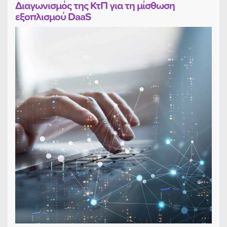
Διαγωνισμός της ΚτΠ για τη μίσθωση
εξοπλισμού DaaS