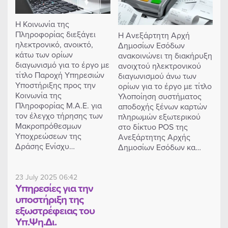
Η Κοινωνία της
Πληροφορίας διεξάγει
Η Ανεξάρτητη Αρχή
ηλεκτρονικό, ανοικτό,
Δημοσίων Εσόδων
κάτω των ορίων
ανακοινώνει τη διακήρυξη
διαγωνισμό για το έργο με
ανοιχτού ηλεκτρονικού
τίτλο Παροχή Υπηρεσιών
διαγωνισμού άνω των
Υποστήριξης προς την
ορίων για το έργο με τίτλο
Κοινωνία της
Υλοποίηση συστήματος
Πληροφορίας Μ.Α.Ε. για
αποδοχής ξένων καρτών
τον έλεγχο τήρησης των
πληρωμών εξωτερικού
Μακροπρόθεσμων
στο δίκτυο POS της
Υποχρεώσεων της
Ανεξάρτητης Αρχής
Δράσης Ενίσχυ…
Δημοσίων Εσόδων κα…
23 July 2025 06:42
Υπηρεσίες για την
υποστήριξη της
εξωστρέφειας του
Υπ.Ψη.Δι.