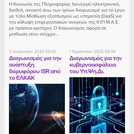
Η Κοινωνία της Πληροφορίας διενεργεί ηλεκτρονικό,
διεθνή, ανοικτό άνω των ορίων διαγωνισμό για το έργο
με τίτλο Μίσθωση εξοπλισμού ως υπηρεσία (DaaS) για
την κάλυψη επιχειρησιακών αναγκών της ΚτΠ Μ.Α.Ε.
με πράσινα κριτήρια. Ο διαγωνισμός αφορά σε
μίσθωση νέου σύγχρο…
2 September 2025 06:42
1 September 2025 06:44
Διαγωνισμός για την
Διαγωνισμός για την
ανάπτυξη
κυβερνοασφάλεια
δορυφόρου ISR από
του Υπ.Ψη.Δι.
το ΕΛΚΑΚ