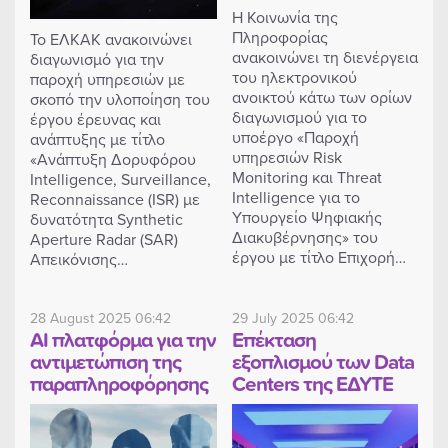
Η Κοινωνία της
Πληροφορίας
Το ΕΛΚΑΚ ανακοινώνει
ανακοινώνει τη διενέργεια
διαγωνισμό για την
του ηλεκτρονικού
παροχή υπηρεσιών με
ανοικτού κάτω των ορίων
σκοπό την υλοποίηση του
διαγωνισμού για το
έργου έρευνας και
υποέργο «Παροχή
ανάπτυξης με τίτλο
υπηρεσιών Risk
«Ανάπτυξη Δορυφόρου
Μonitoring και Τhreat
Intelligence, Surveillance,
Ιntelligence για το
Reconnaissance (ISR) με
Υπουργείο Ψηφιακής
δυνατότητα Synthetic
Διακυβέρνησης» του
Aperture Radar (SAR)
έργου με τίτλο Επιχορή…
Απεικόνισης…
28 August 2025 06:42
29 July 2025 06:42
AI πλατφόρμα για την
Επέκταση
αντιμετώπιση της
εξοπλισμού των Data
παραπληροφόρησης
Centers της ΕΔΥΤΕ