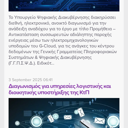
Το Υπουργείο Ψηφιακής Διακυβέρνησης διακηρύσσει
διεθνή, ηλεκτρονικό, ανοικτό διαγωνισμό για την
ανάδειξη αναδόχου για το έργο με τίτλο Προμήθεια –
Αντικατάσταση συσσωρευτών αδιάληπτης παροχής
ενέργειας μέσω των ηλεκτρομηχανολογικών
υποδομών του G-Cloud, για τις ανάγκες του κέντρου
δεδομένων της Γενικής Γραμματείας Πληροφοριακών
Συστημάτων & Ψηφιακής Διακυβέρνησης
(Γ.Γ.Π.Σ.Ψ.Δ.). Ειδικότ…
3 September 2025 06:41
Διαγωνισμός για υπηρεσίες λογιστικής και
διοικητικής υποστήριξης της ΚτΠ