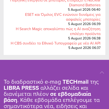
Diamond Batteries
5 August 2026 06:40
ESET και Όμιλος EVC ενώνουν δυνάμεις για
ασφαλείς μπαταρίες
5 August 2026 06:39
Η Search Magic αποκαλύπτει πώς η AI αναζήτηση
επιλέγει προϊόντα
5 August 2026 06:38
Η CBS συνδέει το Εθνικό Τυπογραφείο με νέο AI API
5 August 2026 06:37
Το διαδραστικό e-mag
TΕCHmail
της
LIBRA PRESS
αλλάζει σελίδα και
διανέμεται πλέον
σε εβδομαδιαία
βάση
. Κάθε εβδομάδα επιλέγουμε τα
σημαντικότερα νέα, ειδήσεις και