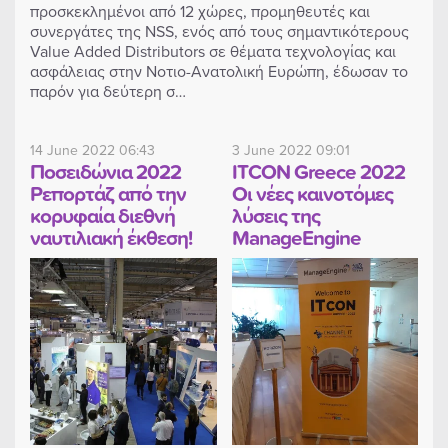
προσκεκλημένοι από 12 χώρες, προμηθευτές και
συνεργάτες της NSS, ενός από τους σημαντικότερους
Value Added Distributors σε θέματα τεχνολογίας και
ασφάλειας στην Νοτιο-Ανατολική Ευρώπη, έδωσαν το
παρόν για δεύτερη σ…
14 June 2022 06:43
3 June 2022 09:01
Ποσειδώνια 2022
ITCON Greece 2022
Ρεπορτάζ από την
Οι νέες καινοτόμες
κορυφαία διεθνή
λύσεις της
ναυτιλιακή έκθεση!
ManageEngine