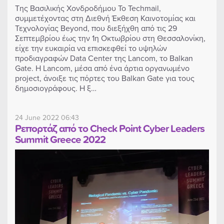
Της Βασιλικής Χονδροδήμου Το Techmail,
συμμετέχοντας στη Διεθνή Έκθεση Καινοτομίας και
Τεχνολογίας Beyond, που διεξήχθη από τις 29
Σεπτεμβρίου έως την 1η Οκτωβρίου στη Θεσσαλονίκη,
είχε την ευκαιρία να επισκεφθεί το υψηλών
προδιαγραφών Data Center της Lancom, το Balkan
Gate. Η Lancom, μέσα από ένα άρτια οργανωμένο
project, άνοιξε τις πόρτες του Balkan Gate για τους
δημοσιογράφους. Η ξ…
24 June 2022 06:43
Ρεπορτάζ από το Check Point Cyber Leaders
Summit Greece 2022