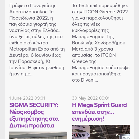
Γράφει ο Παναγιώτης
Το Techmail παρευρέθηκε
Αποστολόπουλος Τα
στην ITCON Greece 2022
Ποσειδώνια 2022, η
για να παρακολουθήσει
παγκόσμια γιορτή της
όλες τις νέες
ναυτιλίας στην Ελλάδα,
κυκλοφορίες της
άνοιξε τις πύλες της στο
ManageEngine Της
εκθεσιακό κέντρο
Βασιλικής Χονδροδήμου
Metropolitan Expo από τη
Μετά από 3 χρόνια
Δευτέρα, 6 Ιουνίου έως
απουσίας, το ITCON
την Παρασκευή, 10
Greece της
Ιουνίου. Η φετινή έκθεση
ManageEngine επέστρεψε
ήταν η με…
και πραγματοποιήθηκε
στο Divani…
1 June 2022 09:01
30 May 2022 09:01
SIGMA SECURITY:
Η Mega Sprint Guard
Νέος κόμβος
επενδύει στην…
εξυπηρέτησης στα
ενημέρωση!
Δυτικά προάστια