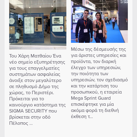
Μέσω της δέσμευσής της
για άριστες υπηρεσίες και
Του Χάρη Ματθαίου Ένα
προϊόντα, τον διαρκή
νέο σημείο εξυπηρέτησης
έλεγχο των υπηρεσιών,
για τους επαγγελματίες
την ποιότητα των
συστημάτων ασφαλείας
υπηρεσιών, τον σχεδιασμό
άνοιξε στον μεγαλύτερο
και την κατάρτιση του
σε πληθυσμό Δήμο της
προσωπικού, η εταιρεία
χώρας, το Περιστέρι.
Mega Sprint Guard
Πρόκειται για το
επισκέφτηκε για μία
καινούργιο κατάστημα της
ακόμα φορά τη διεθνή
SIGMA SECURITY που
έκθεση τ…
βρίσκεται στην οδό
Πέλοπος …