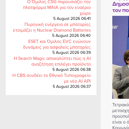
Ο Όμιλος CSG παρουσιάζει την
Δημοσί
πλατφόρμα MAIA για τον εναέριο
τον πο
χώρο
5 August 2026 06:41
Πυρηνική ενέργεια σε μπαταρίες
ετοιμάζει η Nuclear Diamond Batteries
5 August 2026 06:40
ESET και Όμιλος EVC ενώνουν
δυνάμεις για ασφαλείς μπαταρίες
5 August 2026 06:39
Η Search Magic αποκαλύπτει πώς η AI
αναζήτηση επιλέγει προϊόντα
5 August 2026 06:38
Η CBS συνδέει το Εθνικό Τυπογραφείο
με νέο AI API
5 August 2026 06:37
Τετρακό
μετασχη
προϋπολ
είναι ο 
Κοινωνί