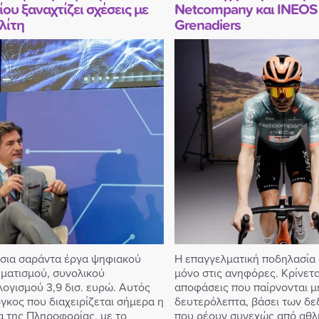
ου ξαναχτίζει σχέσεις με
Netcompany και INEOS
λίτη
Grenadiers
σια σαράντα έργα ψηφιακού
Η επαγγελματική ποδηλασία 
ματισμού, συνολικού
μόνο στις ανηφόρες. Κρίνεται
ογισμού 3,9 δισ. ευρώ. Αυτός
αποφάσεις που παίρνονται μ
όγκος που διαχειρίζεται σήμερα η
δευτερόλεπτα, βάσει των δ
α της Πληροφορίας, με το
που ρέουν συνεχώς από αθλ