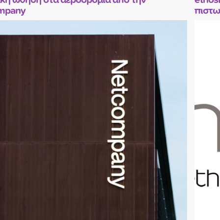
mpany
πιστω