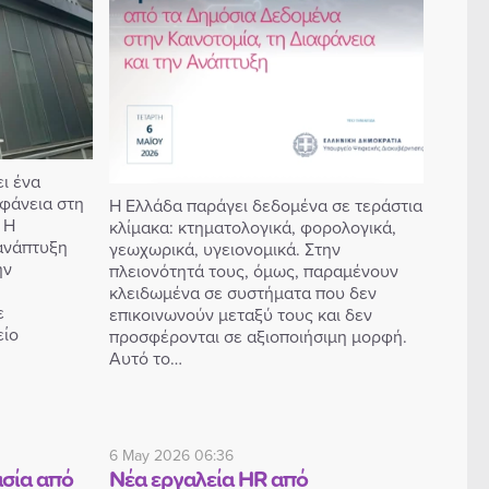
ι ένα
αφάνεια στη
Η Ελλάδα παράγει δεδομένα σε τεράστια
 Η
κλίμακα: κτηματολογικά, φορολογικά,
ανάπτυξη
γεωχωρικά, υγειονομικά. Στην
ην
πλειονότητά τους, όμως, παραμένουν
κλειδωμένα σε συστήματα που δεν
ε
επικοινωνούν μεταξύ τους και δεν
είο
προσφέρονται σε αξιοποιήσιμη μορφή.
Αυτό το…
6 May 2026 06:36
σία από
Νέα εργαλεία HR από