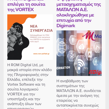
επιλέγει τη σουίτα
μετασχηματισμός της
της VORTEX
ΜΑΤΑΛΩΝ Α.Ε.
ολοκληρώθηκε με
επιτυχία από την
Digimark
Η ROM Digital Ltd, με
μακρά ιστορία στον κλάδο
της Πληροφορικής στην
Ελλάδα, επέλεξε την
Η αναβάθμιση των
Vortex Software και τη
συστημάτων της
σουίτα λογισμικού
ΜΑΤΑΛΩΝ Α.Ε. συνδέεται
VORTEX για την
άμεσα με την ανάγκη της
υποστήριξη και την
εταιρείας να
ανάπτυξη όλων των
ανταποκρίνεται συνεχώς
επιχειρησιακών