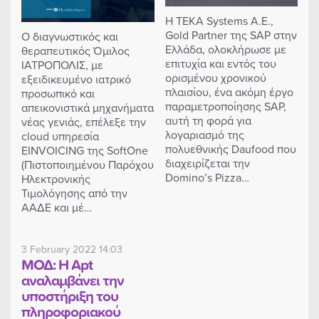
H TEKA Systems Α.Ε.,
Gold Partner της SAP στην
Ο διαγνωστικός και
Ελλάδα, ολοκλήρωσε με
θεραπευτικός Όμιλος
επιτυχία και εντός του
ΙΑΤΡΟΠΟΛΙΣ, με
ορισμένου χρονικού
εξειδικευμένο ιατρικό
πλαισίου, ένα ακόμη έργο
προσωπικό και
παραμετροποίησης SAP,
απεικονιστικά μηχανήματα
αυτή τη φορά για
νέας γενιάς, επέλεξε την
λογαριασμό της
cloud υπηρεσία
πολυεθνικής Daufood που
EINVOICING της SoftOne
διαχειρίζεται την
(Πιστοποιημένου Παρόχου
Domino’s Pizza…
Ηλεκτρονικής
Τιμολόγησης από την
ΑΑΔΕ και μέ…
3 February 2022 14:03
ΜΟΔ: Η Apt
αναλαμβάνει την
υποστήριξη του
πληροφοριακού