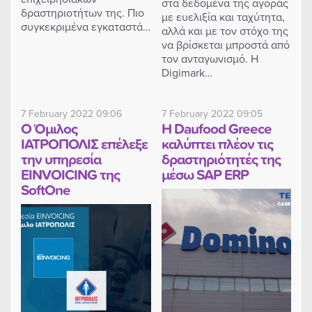
στα δεδομένα της αγοράς
δραστηριοτήτων της. Πιο
με ευελιξία και ταχύτητα,
συγκεκριμένα εγκαταστά…
αλλά και με τον στόχο της
να βρίσκεται μπροστά από
τον ανταγωνισμό. Η
Digimark…
7 February 2022 09:06
7 February 2022 09:05
Ο Όμιλος
Η Daufood Greece
ΙΑΤΡΟΠΟΛΙΣ επέλεξε
καλύπτει πλέον τις
την υπηρεσία
δραστηριότητές της
EINVOICING της
μέσω SAP ERP
SoftOne