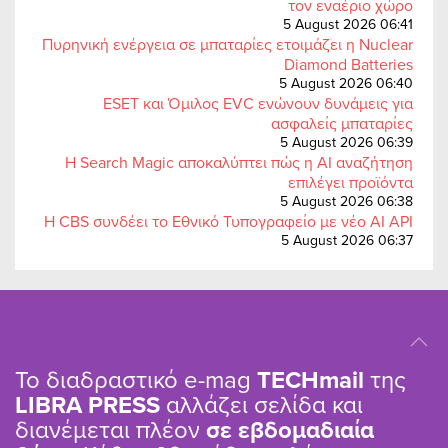
τον εναέριο χώρο
5 August 2026 06:41
Πυρηνική ενέργεια σε μπαταρίες ετοιμάζει η Nuclear
Diamond Batteries
5 August 2026 06:40
ESET και Όμιλος EVC ενώνουν δυνάμεις για
ασφαλείς μπαταρίες
5 August 2026 06:39
Η Search Magic αποκαλύπτει πώς η AI αναζήτηση
επιλέγει προϊόντα
5 August 2026 06:38
Η CBS συνδέει το Εθνικό Τυπογραφείο με νέο AI API
5 August 2026 06:37
Το διαδραστικό e-mag
TΕCHmail
της
LIBRA PRESS
αλλάζει σελίδα και
διανέμεται πλέον
σε εβδομαδιαία