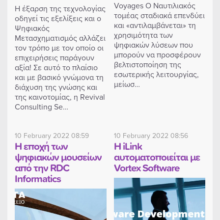
Voyages Ο Ναυτιλιακός
Η έξαρση της τεχνολογίας
τομέας σταδιακά επενδύει
οδηγεί τις εξελίξεις και ο
και «αντιλαμβάνεται» τη
Ψηφιακός
χρησιμότητα των
Μετασχηματισμός αλλάζει
ψηφιακών λύσεων που
τον τρόπο με τον οποίο οι
μπορούν να προσφέρουν
επιχειρήσεις παράγουν
βελτιστοποίηση της
αξία! Σε αυτό το πλαίσιο
εσωτερικής λειτουργίας,
και με βασικό γνώμονα τη
μείωσ…
διάχυση της γνώσης και
της καινοτομίας, η Revival
Consulting Se…
10 February 2022 08:59
10 February 2022 08:56
Η εποχή των
Η iLink
ψηφιακών μουσείων
αυτοματοποιείται με
από την RDC
Vortex Software
Informatics