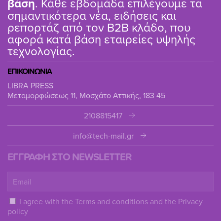
βάση
. Κάθε εβδομάδα επιλέγουμε τα
σημαντικότερα νέα, ειδήσεις και
ρεπορτάζ από τον B2B κλάδο, που
αφορά κατά βάση εταιρείες υψηλής
τεχνολογίας.
ΕΠΙΚΟΙΝΩΝΙΑ
LIBRA PRESS
Μεταμορφώσεως 11, Μοσχάτο Αττικής, 183 45
2108815417
info@tech-mail.gr
ΕΓΓΡΑΦΗ ΣΤΟ NEWSLETTER
I agree with the
Terms and conditions
and the
Privacy
policy