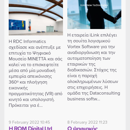
Η εταιρεία iLink επιλέγει
τη σουίτα λογισμικού
H RDC Informatics
Vortex Software για την
σχεδίασε και ανέπτυξε με
αναδιοργάνωση και την
επιτυχία το Ψηφιακό
αυτοματοποίηση των
Μουσείο ΜΙΝΕΤΤΑ και σάς
εταιρικών της
καλεί να το επισκεφτείτε
διαδικασιών. Στόχος της
μέσα από μία μοναδική
είναι η παροχή
εμπειρία απεικόνισης
ολοκληρωμένων λύσεων
360ᵒ και πλοήγηση
στις επιχειρήσεις. Η
εικονικής
ομάδα της Dataconsulting
πραγματικότητας (VR) από
business softw…
κινητό και υπολογιστή.
Πρόκειται για έ…
9 February 2022 10:45
8 February 2022 11:23
Η ROM Digital Ltd
Ο ψηφιακός