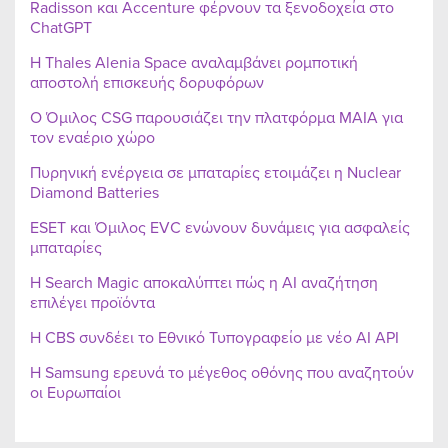
Radisson και Accenture φέρνουν τα ξενοδοχεία στο
ChatGPT
Η Thales Alenia Space αναλαμβάνει ρομποτική
αποστολή επισκευής δορυφόρων
Ο Όμιλος CSG παρουσιάζει την πλατφόρμα MAIA για
τον εναέριο χώρο
Πυρηνική ενέργεια σε μπαταρίες ετοιμάζει η Nuclear
Diamond Batteries
ESET και Όμιλος EVC ενώνουν δυνάμεις για ασφαλείς
μπαταρίες
Η Search Magic αποκαλύπτει πώς η AI αναζήτηση
επιλέγει προϊόντα
Η CBS συνδέει το Εθνικό Τυπογραφείο με νέο AI API
Η Samsung ερευνά το μέγεθος οθόνης που αναζητούν
οι Ευρωπαίοι