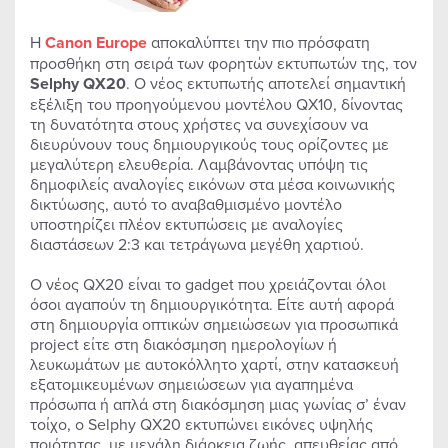
Η
Canon Europe
αποκαλύπτει την πιο πρόσφατη
προσθήκη στη σειρά των φορητών εκτυπωτών της, τον
Selphy QX20
. Ο νέος εκτυπωτής αποτελεί σημαντική
εξέλιξη του προηγούμενου μοντέλου QX10, δίνοντας
τη δυνατότητα στους χρήστες να συνεχίσουν να
διευρύνουν τους δημιουργικούς τους ορίζοντες με
μεγαλύτερη ελευθερία. Λαμβάνοντας υπόψη τις
δημοφιλείς αναλογίες εικόνων στα μέσα κοινωνικής
δικτύωσης, αυτό το αναβαθμισμένο μοντέλο
υποστηρίζει πλέον εκτυπώσεις με αναλογίες
διαστάσεων 2:3 και τετράγωνα μεγέθη χαρτιού.
Ο νέος QX20 είναι το gadget που χρειάζονται όλοι
όσοι αγαπούν τη δημιουργικότητα. Είτε αυτή αφορά
στη δημιουργία οπτικών σημειώσεων για προσωπικά
project είτε στη διακόσμηση ημερολογίων ή
λευκωμάτων με αυτοκόλλητο χαρτί, στην κατασκευή
εξατομικευμένων σημειώσεων για αγαπημένα
πρόσωπα ή απλά στη διακόσμηση μιας γωνίας σ’ έναν
τοίχο, ο Selphy QX20 εκτυπώνει εικόνες υψηλής
ποιότητας, με μεγάλη διάρκεια ζωής, απευθείας από