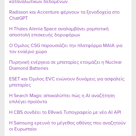
καταναλωτικών δεδομένων
Radisson και Accenture φέρνουν τα ξενοδοχεία στο
ChatGPT
Η Thales Alenia Space αναλαμβάνει ρομποτική
αποστολή επισκευής δορυφόρων
Ο Όμιλος CSG παρουσιάζει την πλατφόρμα MAIA για
τον εναέριο χώρο
Πυρηνική ενέργεια σε μπαταρίες ετοιμάζει η Nuclear
Diamond Batteries
ESET και Όμιλος EVC ενώνουν δυνάμεις για ασφαλείς
μπαταρίες
Η Search Magic αποκαλύπτει πώς η AI αναζήτηση
επιλέγει προϊόντα
Η CBS συνδέει το Εθνικό Τυπογραφείο με νέο AI API
Η Samsung ερευνά το μέγεθος οθόνης που αναζητούν
οι Ευρωπαίοι