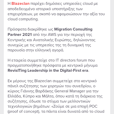
Η
Blazeclan
παρέχει δημόσιες υπηρεσίες cloud με
αποδεδειγμένο ιστορικό υποστήριξης των
επιχειρήσεων, με σκοπό να αφομοιώσουν την αξία του
cloud computing.
Πρόσφατα διακρίθηκε ως
Migration
Consulting
Partner 2021
από την AWS για την περιοχή της
Κεντρικής και Ανατολικής Ευρώπης, δηλώνοντας
συνεχώς με τις υπηρεσίες της τη δυναμική της
παρουσία στην ελληνική αγορά.
Η εταιρεία συμμετείχε στο IT directors forum που
πραγματοποιήθηκε πρόσφατα με κεντρικό μήνυμα
RevisITing
Leadership
in
the
Digital-
First
era
.
Εκ μέρους της Blazeclan συμμετείχε στο κεντρικό
πάνελ συζήτησης των χορηγών του συνεδρίου, ο
κύριος Γιάννης Βαρδάκης General Manager για την
Ελλάδα, Κύπρο και Μάλτα, όπου κατά τη διάρκεια της
συζήτησης, έδωσε το στίγμα των μελλοντικών
τεχνολογικών βημάτων: «Ζούμε σε μια εποχή POC
(proof of concept), τα πάντα είναι δυνατά από το cloud