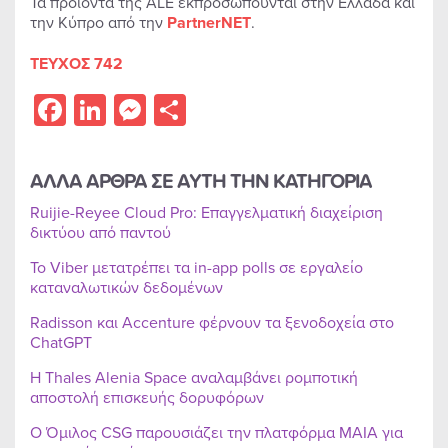
Τα προϊόντα της ALE εκπροσωπούνται στην Ελλάδα και
την Κύπρο από την
PartnerNET
.
ΤΕΥΧΟΣ 742
Facebook
LinkedIn
Messenger
Share
ΑΛΛΑ ΑΡΘΡΑ ΣΕ ΑΥΤΗ ΤΗΝ ΚΑΤΗΓΟΡΙΑ
Ruijie-Reyee Cloud Pro: Επαγγελματική διαχείριση
δικτύου από παντού
Το Viber μετατρέπει τα in-app polls σε εργαλείο
καταναλωτικών δεδομένων
Radisson και Accenture φέρνουν τα ξενοδοχεία στο
ChatGPT
Η Thales Alenia Space αναλαμβάνει ρομποτική
αποστολή επισκευής δορυφόρων
Ο Όμιλος CSG παρουσιάζει την πλατφόρμα MAIA για