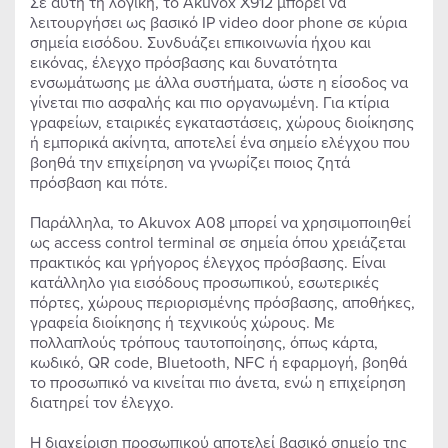
Σε αυτή τη λογική, το Akuvox X912 μπορεί να
λειτουργήσει ως βασικό IP video door phone σε κύρια
σημεία εισόδου. Συνδυάζει επικοινωνία ήχου και
εικόνας, έλεγχο πρόσβασης και δυνατότητα
ενσωμάτωσης με άλλα συστήματα, ώστε η είσοδος να
γίνεται πιο ασφαλής και πιο οργανωμένη. Για κτίρια
γραφείων, εταιρικές εγκαταστάσεις, χώρους διοίκησης
ή εμπορικά ακίνητα, αποτελεί ένα σημείο ελέγχου που
βοηθά την επιχείρηση να γνωρίζει ποιος ζητά
πρόσβαση και πότε.
Παράλληλα, το Akuvox A08 μπορεί να χρησιμοποιηθεί
ως access control terminal σε σημεία όπου χρειάζεται
πρακτικός και γρήγορος έλεγχος πρόσβασης. Είναι
κατάλληλο για εισόδους προσωπικού, εσωτερικές
πόρτες, χώρους περιορισμένης πρόσβασης, αποθήκες,
γραφεία διοίκησης ή τεχνικούς χώρους. Με
πολλαπλούς τρόπους ταυτοποίησης, όπως κάρτα,
κωδικό, QR code, Bluetooth, NFC ή εφαρμογή, βοηθά
το προσωπικό να κινείται πιο άνετα, ενώ η επιχείρηση
διατηρεί τον έλεγχο.
Η διαχείριση προσωπικού αποτελεί βασικό σημείο της