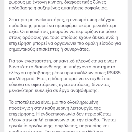
χώρους με έντονη κίνηση, διαφορετικές ζώνες
πρόσβασης ή αυξημένες απαιτήσεις ασφαλείας.
Σε κτίρια με ανελκυστήρες, η ενσωμάτωση ελέγχου
πρόσβασης μπορεί να προσφέρει ακόμη μεγαλύτερη
αξία. Οι επισκέπτες μπορούν να περιορίζονται μόνο
στους ορόφους για τους οποίους έχουν άδεια, ενώ η
επιχείρηση μπορεί να οργανώνει πιο ομαλή είσοδο για
σημαντικούς επισκέπτες ή συνεργάτες.
Για τον εγκαταστάτη, σημαντικό πλεονέκτημα είναι η
δυνατότητα διασύνδεσης με υπάρχοντα συστήματα
ελέγχου πρόσβασης μέσω πρωτοκόλλων όπως RS485
και Wiegand. Έτσι, η λύση μπορεί να ενταχθεί πιο
εύκολα σε υφιστάμενες εγκαταστάσεις, δίνοντας
μεγαλύτερη ευελιξία σε έργα αναβάθμισης.
Το αποτέλεσμα είναι μια πιο ολοκληρωμένη
προσέγγιση στην καθημερινή λειτουργία της
επιχείρησης. Η ενδοεπικοινωνία δεν περιορίζεται
πλέον στην απλή επικοινωνία με την είσοδο. Γίνεται
εργαλείο οργάνωσης, ασφάλειας, παρουσίας και
αποδοτικότητας. Για επιχειρήσεις που θέλουν