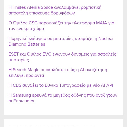
Η Thales Alenia Space αναλαμβάνει ρομποτική
αποστολή επισκευής δορυφόρων
Ο Όμιλος CSG παρουσιάζει την πλατφόρμα MAIA για
τον εναέριο χώρο
Πυρηνική ενέργεια σε μπαταρίες ετοιμάζει η Nuclear
Diamond Batteries
ESET και Όμιλος EVC ενώνουν δυνάμεις για ασφαλείς
μπαταρίες
Η Search Magic αποκαλύπτει πώς η AI αναζήτηση
επιλέγει προϊόντα
Η CBS συνδέει το Εθνικό Τυπογραφείο με νέο AI API
Η Samsung ερευνά το μέγεθος οθόνης που αναζητούν
οι Ευρωπαίοι