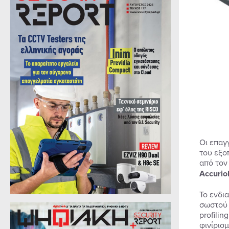
Οι επαγ
του εξο
από τον
Accurio
Το ενδι
σωστού τ
profili
φινίρισ