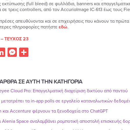
 εκτύπωσης (full bleed) σε φυλλάδια, banners και επαγγελματικ
σε τρεις controllers, από τον AccurioImage IC-613 έως τους Fier
 πρέσες απευθύνονται και σε επιχειρήσεις που κάνουν τα πρώτ
τερες πληροφορίες πατήστε
εδώ
.
 – ΤΕΥΧΟΣ 23
acebook
LinkedIn
Messenger
Share
ΑΡΘΡΑ ΣΕ ΑΥΤΗ ΤΗΝ ΚΑΤΗΓΟΡΙΑ
Reyee Cloud Pro: Επαγγελματική διαχείριση δικτύου από παντού
r μετατρέπει τα in-app polls σε εργαλείο καταναλωτικών δεδομ
n και Accenture φέρνουν τα ξενοδοχεία στο ChatGPT
s Alenia Space αναλαμβάνει ρομποτική αποστολή επισκευής δ