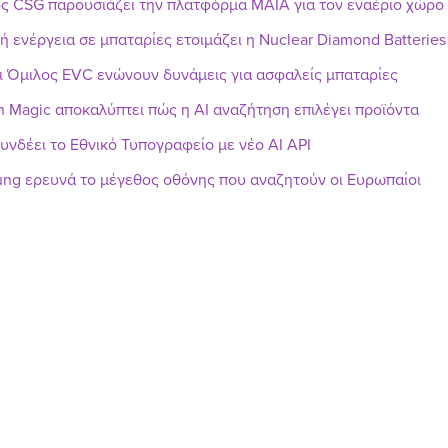
ς CSG παρουσιάζει την πλατφόρμα MAIA για τον εναέριο χώρο
ή ενέργεια σε μπαταρίες ετοιμάζει η Nuclear Diamond Batteries
ι Όμιλος EVC ενώνουν δυνάμεις για ασφαλείς μπαταρίες
h Magic αποκαλύπτει πώς η AI αναζήτηση επιλέγει προϊόντα
υνδέει το Εθνικό Τυπογραφείο με νέο AI API
ng ερευνά το μέγεθος οθόνης που αναζητούν οι Ευρωπαίοι