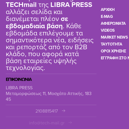
TΕCHmail
της
LIBRA PRESS
αλλάζει σελίδα και
ΑΡΧΙΚΗ
διανέμεται πλέον
σε
E-MAG
ΑΦΙΕΡΩΜΑΤΑ
εβδομαδιαία βάση
. Κάθε
VIDEOS
εβδομάδα επιλέγουμε τα
MARKET NEWS
σημαντικότερα νέα, ειδήσεις
TAYTOTHTA
και ρεπορτάζ από τον B2B
ΟΡΟΙ ΧΡΗΣΗΣ
κλάδο, που αφορά κατά
ΕΓΓΡΑΦΗ ΣΤΟ 
βάση εταιρείες υψηλής
τεχνολογίας.
ΕΠΙΚΟΙΝΩΝΙΑ
LIBRA PRESS
Μεταμορφώσεως 11, Μοσχάτο Αττικής, 183
45
2108815417
info@tech-mail.gr