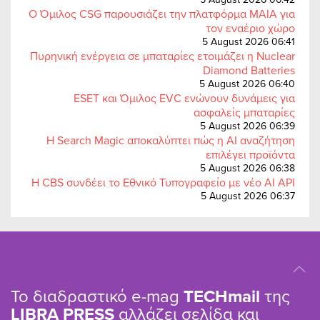
Ο Όμιλος CSG παρουσιάζει την πλατφόρμα MAIA για
τον εναέριο χώρο
5 August 2026 06:41
Πυρηνική ενέργεια σε μπαταρίες ετοιμάζει η Nuclear
Diamond Batteries
5 August 2026 06:40
ESET και Όμιλος EVC ενώνουν δυνάμεις για
ασφαλείς μπαταρίες
5 August 2026 06:39
Η Search Magic αποκαλύπτει πώς η AI αναζήτηση
επιλέγει προϊόντα
5 August 2026 06:38
Η CBS συνδέει το Εθνικό Τυπογραφείο με νέο AI API
5 August 2026 06:37
Το διαδραστικό e-mag
TΕCHmail
της
LIBRA PRESS
αλλάζει σελίδα και