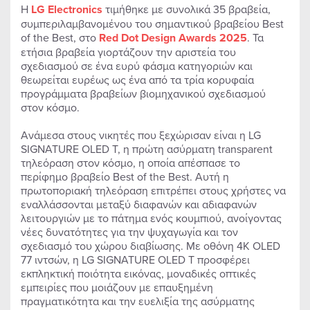
Η
LG Electronics
τιμήθηκε με συνολικά 35 βραβεία,
συμπεριλαμβανομένου του σημαντικού βραβείου Best
of the Best, στο
Red Dot Design Award
s
2025
. Τα
ετήσια βραβεία γιορτάζουν την αριστεία του
σχεδιασμού σε ένα ευρύ φάσμα κατηγοριών και
θεωρείται ευρέως ως ένα από τα τρία κορυφαία
προγράμματα βραβείων βιομηχανικού σχεδιασμού
στον κόσμο.
Ανάμεσα στους νικητές που ξεχώρισαν είναι η LG
SIGNATURE OLED T, η πρώτη ασύρματη transparent
τηλεόραση στον κόσμο, η οποία απέσπασε το
περίφημο βραβείο Best of the Best. Αυτή η
πρωτοποριακή τηλεόραση επιτρέπει στους χρήστες να
εναλλάσσονται μεταξύ διαφανών και αδιαφανών
λειτουργιών με το πάτημα ενός κουμπιού, ανοίγοντας
νέες δυνατότητες για την ψυχαγωγία και τον
σχεδιασμό του χώρου διαβίωσης. Με οθόνη 4K OLED
77 ιντσών, η LG SIGNATURE OLED T προσφέρει
εκπληκτική ποιότητα εικόνας, μοναδικές οπτικές
εμπειρίες που μοιάζουν με επαυξημένη
πραγματικότητα και την ευελιξία της ασύρματης