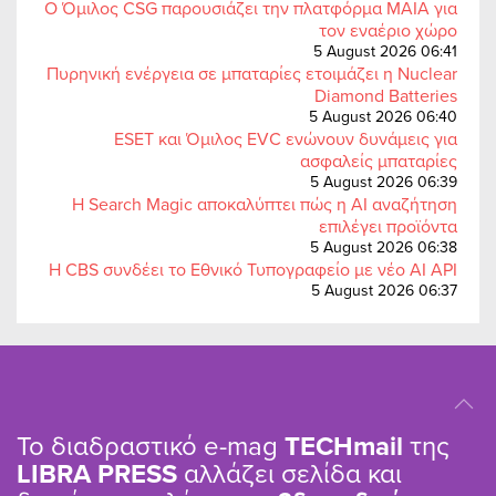
Ο Όμιλος CSG παρουσιάζει την πλατφόρμα MAIA για
τον εναέριο χώρο
5 August 2026 06:41
Πυρηνική ενέργεια σε μπαταρίες ετοιμάζει η Nuclear
Diamond Batteries
5 August 2026 06:40
ESET και Όμιλος EVC ενώνουν δυνάμεις για
ασφαλείς μπαταρίες
5 August 2026 06:39
Η Search Magic αποκαλύπτει πώς η AI αναζήτηση
επιλέγει προϊόντα
5 August 2026 06:38
Η CBS συνδέει το Εθνικό Τυπογραφείο με νέο AI API
5 August 2026 06:37
Το διαδραστικό e-mag
TΕCHmail
της
LIBRA PRESS
αλλάζει σελίδα και