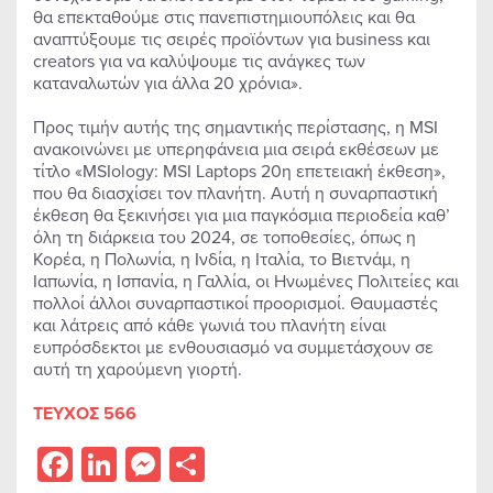
θα επεκταθούμε στις πανεπιστημιουπόλεις και θα
αναπτύξουμε τις σειρές προϊόντων για business και
creators για να καλύψουμε τις ανάγκες των
καταναλωτών για άλλα 20 χρόνια».
Προς τιμήν αυτής της σημαντικής περίστασης, η MSI
ανακοινώνει με υπερηφάνεια μια σειρά εκθέσεων με
τίτλο «MSIology: MSI Laptops 20η επετειακή έκθεση»,
που θα διασχίσει τον πλανήτη. Αυτή η συναρπαστική
έκθεση θα ξεκινήσει για μια παγκόσμια περιοδεία καθ’
όλη τη διάρκεια του 2024, σε τοποθεσίες, όπως η
Κορέα, η Πολωνία, η Ινδία, η Ιταλία, το Βιετνάμ, η
Ιαπωνία, η Ισπανία, η Γαλλία, οι Ηνωμένες Πολιτείες και
πολλοί άλλοι συναρπαστικοί προορισμοί. Θαυμαστές
και λάτρεις από κάθε γωνιά του πλανήτη είναι
ευπρόσδεκτοι με ενθουσιασμό να συμμετάσχουν σε
αυτή τη χαρούμενη γιορτή.
ΤΕΥΧΟΣ 566
Facebook
LinkedIn
Messenger
Share