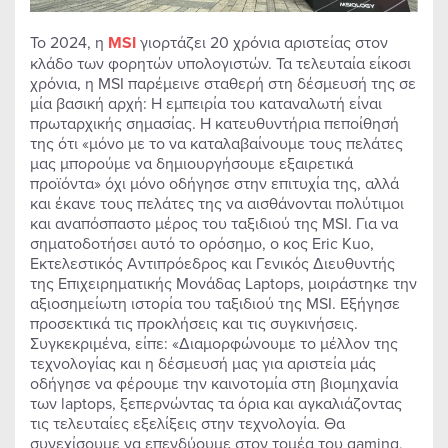
Το 2024, η
MSI
γιορτάζει 20 χρόνια αριστείας στον
κλάδο των φορητών υπολογιστών. Τα τελευταία είκοσι
χρόνια, η MSI παρέμεινε σταθερή στη δέσμευσή της σε
μία βασική αρχή: Η εμπειρία του καταναλωτή είναι
πρωταρχικής σημασίας. Η κατευθυντήρια πεποίθησή
της ότι «μόνο με το να καταλαβαίνουμε τους πελάτες
μας μπορούμε να δημιουργήσουμε εξαιρετικά
προϊόντα» όχι μόνο οδήγησε στην επιτυχία της, αλλά
και έκανε τους πελάτες της να αισθάνονται πολύτιμοι
και αναπόσπαστο μέρος του ταξιδιού της MSI. Για να
σηματοδοτήσει αυτό το ορόσημο, ο κος Eric Kuo,
Εκτελεστικός Αντιπρόεδρος και Γενικός Διευθυντής
της Επιχειρηματικής Μονάδας Laptops, μοιράστηκε την
αξιοσημείωτη ιστορία του ταξιδιού της MSI. Εξήγησε
προσεκτικά τις προκλήσεις και τις συγκινήσεις.
Συγκεκριμένα, είπε: «Διαμορφώνουμε το μέλλον της
τεχνολογίας και η δέσμευσή μας για αριστεία μάς
οδήγησε να φέρουμε την καινοτομία στη βιομηχανία
των laptops, ξεπερνώντας τα όρια και αγκαλιάζοντας
τις τελευταίες εξελίξεις στην τεχνολογία. Θα
συνεχίσουμε να επενδύουμε στον τομέα του gaming,