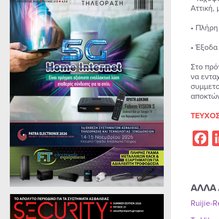
Αττική,
• Πλήρη
• Έξοδα
Στο πρό
να εντα
συμμετο
αποκτών
ΤΕΥΧΟΣ
F
ΑΛΛΑ 
Ruijie-