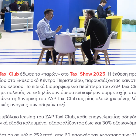
Taxi
Club
έδωσε το «παρών» στο
Taxi
Show
2025
. Η έκθεση πρ
ου στο Εκθεσιακό Κέντρο Περιστερίου, παρουσιάζοντας καινοτ
του κλάδου. Το ειδικά διαμορφωμένο περίπτερο του ZAP Taxi C
 με πολλούς να εκδηλώνουν άμεσο ενδιαφέρον συμμετοχής στο
ιώνει τη δυναμική του ZAP Taxi Club ως μίας ολοκληρωμένης λ
ικές ανάγκες των οδηγών ταξί.
υμβόλαιο leasing του ZAP Taxi Club, κάθε επαγγελματίας οδηγό
γικά έξοδα καλυμμένα, εξασφαλίζοντας έως και 30% εξοικονόμη
όρτιση σε μόλις 25 λεπτά, στις 60 παροχές ταχυφόρτισης των 3