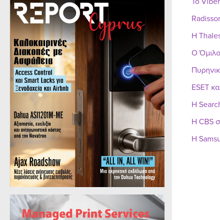
Το Vibe
Radisso
Η Thale
Ο Όμιλο
Πυρηνικ
ESET κα
Η Searc
Η CBS σ
Η Samsu