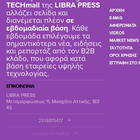
TΕCHmail
της
LIBRA PRESS
αλλάζει σελίδα και
ΑΡΧΙΚΗ
διανέμεται πλέον
σε
E-MAG
ΑΦΙΕΡΩΜΑΤΑ
εβδομαδιαία βάση
. Κάθε
VIDEOS
εβδομάδα επιλέγουμε τα
MARKET NEWS
σημαντικότερα νέα, ειδήσεις
TAYTOTHTA
και ρεπορτάζ από τον B2B
ΟΡΟΙ ΧΡΗΣΗΣ
κλάδο, που αφορά κατά
ΕΓΓΡΑΦΗ ΣΤΟ 
βάση εταιρείες υψηλής
τεχνολογίας.
ΕΠΙΚΟΙΝΩΝΙΑ
LIBRA PRESS
Μεταμορφώσεως 11, Μοσχάτο Αττικής, 183
45
2108815417
info@tech-mail.gr