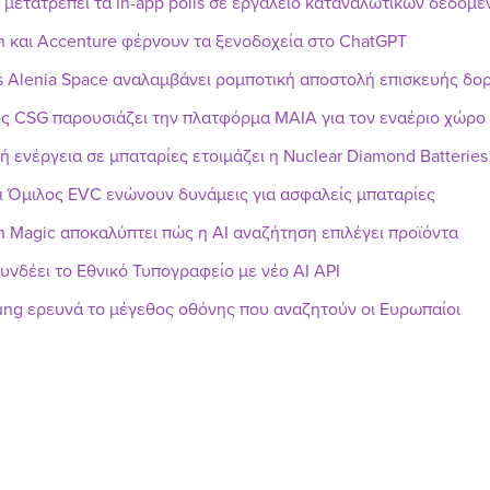
r μετατρέπει τα in-app polls σε εργαλείο καταναλωτικών δεδομ
n και Accenture φέρνουν τα ξενοδοχεία στο ChatGPT
s Alenia Space αναλαμβάνει ρομποτική αποστολή επισκευής δ
ς CSG παρουσιάζει την πλατφόρμα MAIA για τον εναέριο χώρο
ή ενέργεια σε μπαταρίες ετοιμάζει η Nuclear Diamond Batteries
ι Όμιλος EVC ενώνουν δυνάμεις για ασφαλείς μπαταρίες
h Magic αποκαλύπτει πώς η AI αναζήτηση επιλέγει προϊόντα
υνδέει το Εθνικό Τυπογραφείο με νέο AI API
ng ερευνά το μέγεθος οθόνης που αναζητούν οι Ευρωπαίοι