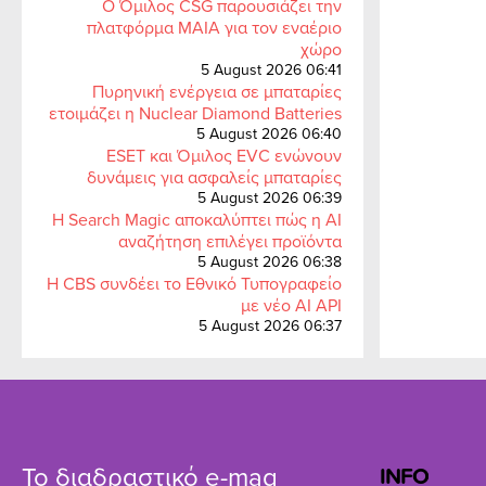
Ο Όμιλος CSG παρουσιάζει την
πλατφόρμα MAIA για τον εναέριο
χώρο
5 August 2026 06:41
Πυρηνική ενέργεια σε μπαταρίες
ετοιμάζει η Nuclear Diamond Batteries
5 August 2026 06:40
ESET και Όμιλος EVC ενώνουν
δυνάμεις για ασφαλείς μπαταρίες
5 August 2026 06:39
Η Search Magic αποκαλύπτει πώς η AI
αναζήτηση επιλέγει προϊόντα
5 August 2026 06:38
Η CBS συνδέει το Εθνικό Τυπογραφείο
με νέο AI API
5 August 2026 06:37
Το διαδραστικό e-mag
INFO