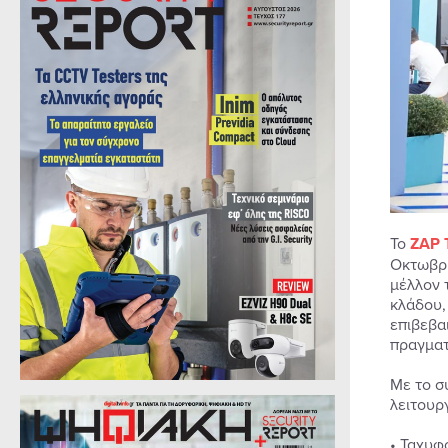
Το
ZAP
Οκτωβρί
μέλλον 
κλάδου,
επιβεβα
πραγματ
Με το σ
λειτουρ
• Ταχυφ