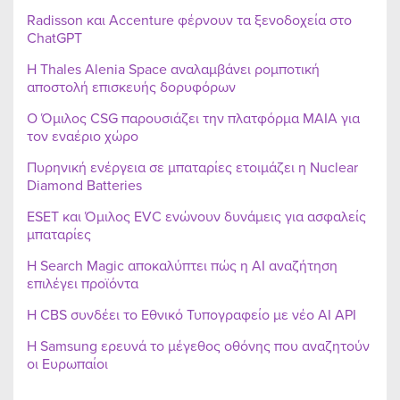
Radisson και Accenture φέρνουν τα ξενοδοχεία στο
ChatGPT
Η Thales Alenia Space αναλαμβάνει ρομποτική
αποστολή επισκευής δορυφόρων
Ο Όμιλος CSG παρουσιάζει την πλατφόρμα MAIA για
τον εναέριο χώρο
Πυρηνική ενέργεια σε μπαταρίες ετοιμάζει η Nuclear
Diamond Batteries
ESET και Όμιλος EVC ενώνουν δυνάμεις για ασφαλείς
μπαταρίες
Η Search Magic αποκαλύπτει πώς η AI αναζήτηση
επιλέγει προϊόντα
Η CBS συνδέει το Εθνικό Τυπογραφείο με νέο AI API
Η Samsung ερευνά το μέγεθος οθόνης που αναζητούν
οι Ευρωπαίοι