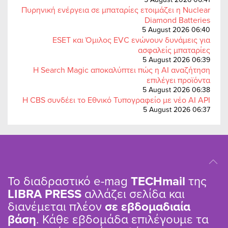
Πυρηνική ενέργεια σε μπαταρίες ετοιμάζει η Nuclear
Diamond Batteries
5 August 2026 06:40
ESET και Όμιλος EVC ενώνουν δυνάμεις για
ασφαλείς μπαταρίες
5 August 2026 06:39
Η Search Magic αποκαλύπτει πώς η AI αναζήτηση
επιλέγει προϊόντα
5 August 2026 06:38
Η CBS συνδέει το Εθνικό Τυπογραφείο με νέο AI API
5 August 2026 06:37
Το διαδραστικό e-mag
TΕCHmail
της
LIBRA PRESS
αλλάζει σελίδα και
διανέμεται πλέον
σε εβδομαδιαία
βάση
. Κάθε εβδομάδα επιλέγουμε τα