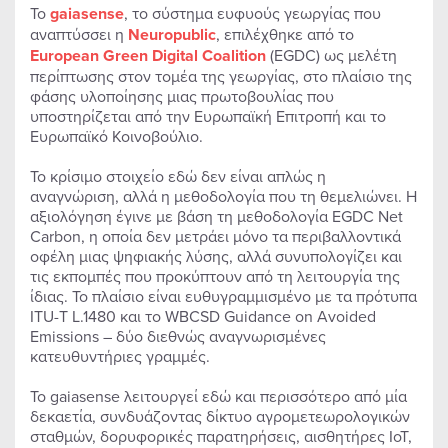
Το
gaiasense
, το σύστημα ευφυούς γεωργίας που
αναπτύσσει η
Neuropublic
, επιλέχθηκε από το
European Green Digital Coalition
(EGDC) ως μελέτη
περίπτωσης στον τομέα της γεωργίας, στο πλαίσιο της
φάσης υλοποίησης μιας πρωτοβουλίας που
υποστηρίζεται από την Ευρωπαϊκή Επιτροπή και το
Ευρωπαϊκό Κοινοβούλιο.
Το κρίσιμο στοιχείο εδώ δεν είναι απλώς η
αναγνώριση, αλλά η μεθοδολογία που τη θεμελιώνει. Η
αξιολόγηση έγινε με βάση τη μεθοδολογία EGDC Net
Carbon, η οποία δεν μετράει μόνο τα περιβαλλοντικά
οφέλη μιας ψηφιακής λύσης, αλλά συνυπολογίζει και
τις εκπομπές που προκύπτουν από τη λειτουργία της
ίδιας. Το πλαίσιο είναι ευθυγραμμισμένο με τα πρότυπα
ITU-T L.1480 και το WBCSD Guidance on Avoided
Emissions – δύο διεθνώς αναγνωρισμένες
κατευθυντήριες γραμμές.
Το gaiasense λειτουργεί εδώ και περισσότερο από μία
δεκαετία, συνδυάζοντας δίκτυο αγρομετεωρολογικών
σταθμών, δορυφορικές παρατηρήσεις, αισθητήρες IoT,