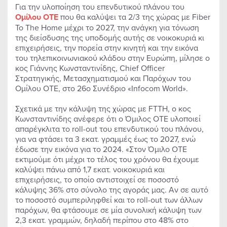
Για την υλοποίηση του επενδυτικού πλάνου του
Ομίλου ΟΤΕ
που θα καλύψει τα 2/3 της χώρας με Fiber
To The Home μέχρι το 2027, την ανάγκη για τόνωση
της διείσδυσης της υποδομής αυτής σε νοικοκυριά κι
επιχειρήσεις, την πορεία στην κινητή και την εικόνα
του τηλεπικοινωνιακού κλάδου στην Ευρώπη, μίλησε ο
κος Γιάννης Κωνσταντινίδης, Chief Officer
Στρατηγικής, Μετασχηματισμού και Παρόχων του
Ομίλου ΟΤΕ, στο 26ο Συνέδριο «Infocom World».
Σχετικά με την κάλυψη της χώρας με FTTH, ο κος
Κωνσταντινίδης ανέφερε ότι ο Όμιλος ΟΤΕ υλοποιεί
απαρέγκλιτα το roll-out του επενδυτικού του πλάνου,
για να φτάσει τα 3 εκατ. γραμμές έως το 2027, ενώ
έδωσε την εικόνα για το 2024. «Στον Όμιλο ΟΤΕ
εκτιμούμε ότι μέχρι το τέλος του χρόνου θα έχουμε
καλύψει πάνω από 1,7 εκατ. νοικοκυριά και
επιχειρήσεις, το οποίο αντιστοιχεί σε ποσοστό
κάλυψης 36% στο σύνολο της αγοράς μας. Αν σε αυτό
το ποσοστό συμπεριληφθεί και το roll-out των άλλων
παρόχων, θα φτάσουμε σε μία συνολική κάλυψη των
2,3 εκατ. γραμμών, δηλαδή περίπου στο 48% στο