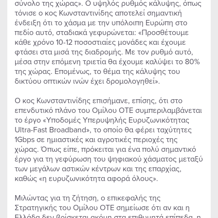
σύνολο της χώρας». Ο υψηλός ρυθμός κάλυψης, όπως
τόνισε ο κος Κωνσταντινίδης αποτελεί σημαντική
ένδειξη ότι το χάσμα με την υπόλοιπη Ευρώπη στο
πεδίο αυτό, σταδιακά γεφυρώνεται: «Προσθέτουμε
κάθε χρόνο 10-12 ποσοστιαίες μονάδες και έχουμε
φτάσει στα μισά της διαδρομής. Με τον ρυθμό αυτό,
μέσα στην επόμενη τριετία θα έχουμε καλύψει το 80%
της χώρας. Επομένως, το θέμα της κάλυψης του
δικτύου οπτικών ινών έχει δρομολογηθεί».
Ο κος Κωνσταντινίδης επισήμανε, επίσης, ότι στο
επενδυτικό πλάνο του Ομίλου ΟΤΕ συμπεριλαμβάνεται
το έργο «Υποδομές Υπερυψηλής Ευρυζωνικότητας
Ultra-Fast Broadband», το οποίο θα φέρει ταχύτητες
1Gbps σε ημιαστικές και αγροτικές περιοχές της
χώρας. Όπως είπε, πρόκειται για ένα πολύ σημαντικό
έργο για τη γεφύρωση του ψηφιακού χάσματος μεταξύ
των μεγάλων αστικών κέντρων και της επαρχίας,
καθώς «η ευρυζωνικότητα αφορά όλους».
Μιλώντας για τη ζήτηση, ο επικεφαλής της
Στρατηγικής του Ομίλου ΟΤΕ σημείωσε ότι αν και η
Ελλάδα δεν βρίσκεται ακόμη στα επιθυμητά επίπεδα, η