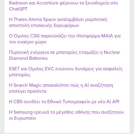
Radisson και Accenture φέρνουν τα ξενοδοχεία στο
ChatGPT
Η Thales Alenia Space αναλαμβάνει ρομποτική
αποστολή επισκευής δορυφόρων
Ο Όμιλος CSG παρουσιάζει την πλατφόρμα MAIA για
τον εναέριο χώρο
Πυρηνική ενέργεια σε μπαταρίες ετοιμάζει η Nuclear
Diamond Batteries
ESET και Όμιλος EVC ενώνουν δυνάμεις για ασφαλείς
μπαταρίες
Η Search Magic αποκαλύπτει πώς η AI αναζήτηση
επιλέγει προϊόντα
Η CBS συνδέει το Εθνικό Τυπογραφείο με νέο AI API
Η Samsung ερευνά το μέγεθος οθόνης που αναζητούν
οι Ευρωπαίοι