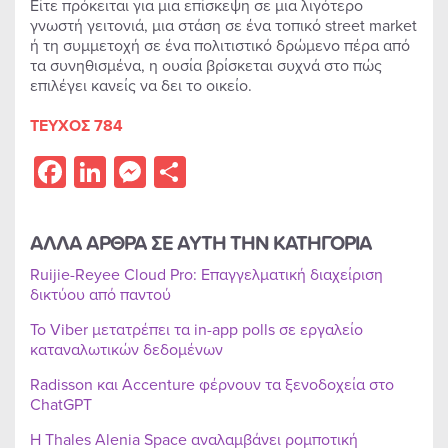
Είτε πρόκειται για μια επίσκεψη σε μια λιγότερο
γνωστή γειτονιά, μια στάση σε ένα τοπικό street market
ή τη συμμετοχή σε ένα πολιτιστικό δρώμενο πέρα από
τα συνηθισμένα, η ουσία βρίσκεται συχνά στο πώς
επιλέγει κανείς να δει το οικείο.
ΤΕΥΧΟΣ 784
Facebook
LinkedIn
Messenger
Share
ΑΛΛΑ ΑΡΘΡΑ ΣΕ ΑΥΤΗ ΤΗΝ ΚΑΤΗΓΟΡΙΑ
Ruijie-Reyee Cloud Pro: Επαγγελματική διαχείριση
δικτύου από παντού
Το Viber μετατρέπει τα in-app polls σε εργαλείο
καταναλωτικών δεδομένων
Radisson και Accenture φέρνουν τα ξενοδοχεία στο
ChatGPT
Η Thales Alenia Space αναλαμβάνει ρομποτική