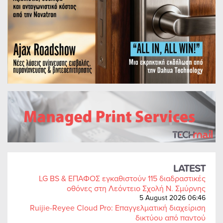
LATEST
LG BS & ΕΠΑΦΟΣ εγκαθιστούν 115 διαδραστικές
οθόνες στη Λεόντειο Σχολή Ν. Σμύρνης
5 August 2026 06:46
Ruijie-Reyee Cloud Pro: Επαγγελματική διαχείριση
δικτύου από παντού