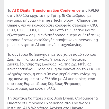
Το
AI
&
Digital
Transformation
Conference
της KPMG
στην Ελλάδα έρχεται την Τρίτη, 15 Οκτωβρίου, με
κεντρικό μήνυμα «Harness Technology – Change the
Game», για να καλωσορίσει κορυφαία στελέχη – CIO,
CTO, COO, CDO, CFO, CMO από την Ελλάδα και το
εξωτερικό – σε μια ενδιαφέρουσα ημέρα συζητήσεων,
παρουσιάσεων, ανταλλαγής απόψεων και networking
με επίκεντρο το AI και τις νέες τεχνολογίες.
Το συνέδριο θα ξεκινήσει με τον χαιρετισμό του κου
Δημήτρη Παπαστεργίου, Υπουργού Ψηφιακής
Διακυβέρνησης της Ελλάδας, και της Δρ. Ντένιας
Κανελλοπούλου, Head of Digital Innovation του ΕΚΕΦΕ
«Δημόκριτος», η οποία θα αναφερθεί στην ενίσχυση
της καινοτομίας στην Ελλάδα με AI υπηρεσίες μέσα
από τους Ευρωπαϊκούς Κόμβους Ψηφιακής
Καινοτομίας και άλλα πολλά.
Τη σκυτάλη θα πάρει ο κος Josh Drean, Co-founder &
Director of Employee Experience στο The Work3
Institute, AI & Workforce Advisor στο Harvard