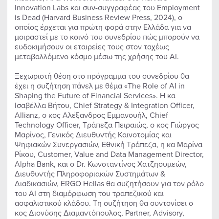
Innovation Labs και συν-συγγραφέας του Employment
is Dead (Harvard Business Review Press, 2024), ο
οποίος έρχεται για πρώτη φορά στην Ελλάδα για να
μοιραστεί με το κοινό του συνεδρίου πώς μπορούν να
ευδοκιμήσουν οι εταιρείες τους στον ταχέως
μεταβαλλόμενο κόσμο μέσω της χρήσης του ΑΙ.
Ξεχωριστή θέση στο πρόγραμμα του συνεδρίου θα
έχει η συζήτηση πάνελ με θέμα «The Role of AI in
Shaping the Future of Financial Services». Η κα
Ισαβέλλα Βήτου, Chief Strategy & Ιntegration Officer,
Allianz, ο κος Αλέξανδρος Εμμανουήλ, Chief
Technology Officer, Τράπεζα Πειραιώς, ο κος Γιώργος
Μαρίνος, Γενικός Διευθυντής Καινοτομίας και
Ψηφιακών Συνεργασιών, Εθνική Τράπεζα, η κα Μαρίνα
Ρίκου, Customer, Value and Data Management Director,
Alpha Bank, και ο Dr. Κωνσταντίνος Χατζησυμεών,
Διευθυντής Πληροφοριακών Συστημάτων &
Διαδικασιών, ERGO Hellas θα συζητήσουν για τον ρόλο
του AI στη διαμόρφωση του τραπεζικού και
ασφαλιστικού κλάδου. Τη συζήτηση θα συντονίσει ο
κος Διονύσης Διαμαντόπουλος, Partner, Advisory,