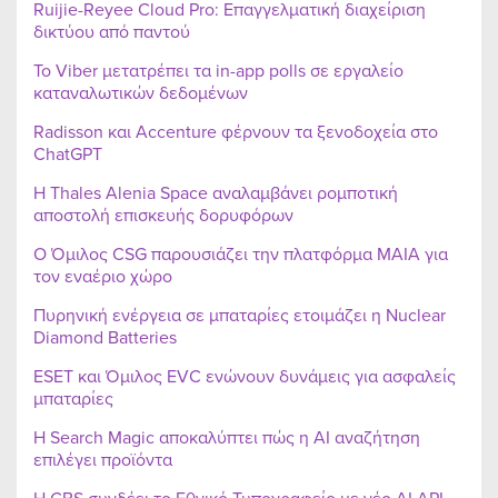
Ruijie-Reyee Cloud Pro: Επαγγελματική διαχείριση
δικτύου από παντού
Το Viber μετατρέπει τα in-app polls σε εργαλείο
καταναλωτικών δεδομένων
Radisson και Accenture φέρνουν τα ξενοδοχεία στο
ChatGPT
Η Thales Alenia Space αναλαμβάνει ρομποτική
αποστολή επισκευής δορυφόρων
Ο Όμιλος CSG παρουσιάζει την πλατφόρμα MAIA για
τον εναέριο χώρο
Πυρηνική ενέργεια σε μπαταρίες ετοιμάζει η Nuclear
Diamond Batteries
ESET και Όμιλος EVC ενώνουν δυνάμεις για ασφαλείς
μπαταρίες
Η Search Magic αποκαλύπτει πώς η AI αναζήτηση
επιλέγει προϊόντα