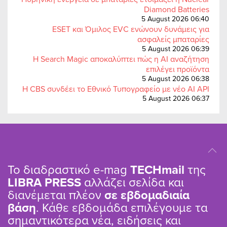
Diamond Batteries
5 August 2026 06:40
ESET και Όμιλος EVC ενώνουν δυνάμεις για
ασφαλείς μπαταρίες
5 August 2026 06:39
Η Search Magic αποκαλύπτει πώς η AI αναζήτηση
επιλέγει προϊόντα
5 August 2026 06:38
Η CBS συνδέει το Εθνικό Τυπογραφείο με νέο AI API
5 August 2026 06:37
Το διαδραστικό e-mag
TΕCHmail
της
LIBRA PRESS
αλλάζει σελίδα και
διανέμεται πλέον
σε εβδομαδιαία
βάση
. Κάθε εβδομάδα επιλέγουμε τα
σημαντικότερα νέα, ειδήσεις και