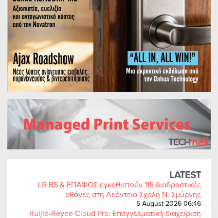
LATEST
LG BS & ΕΠΑΦΟΣ εγκαθιστούν 115 διαδραστικές
οθόνες στη Λεόντειο Σχολή Ν. Σμύρνης
5 August 2026 06:46
Ruijie-Reyee Cloud Pro: Επαγγελματική διαχείριση